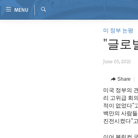
Accessibility
MENU
links
Search
Skip
HOME
미 정부 논평
to
VIDEO
main
"글로
content
RADIO
Skip
REGIONS
June 05, 2021
to
main
TOPICS
AFRICA
Navigation
Share
ARCHIVE
AMERICAS
HUMAN RIGHTS
Skip
미국 정부의 견
to
ABOUT US
ASIA
SECURITY AND DEFENSE
리 고위급 회
Search
EUROPE
AID AND DEVELOPMENT
적이 없었다”
백만의 사람들
MIDDLE EAST
DEMOCRACY AND GOVERNANCE
진전시켰다”고
ECONOMY AND TRADE
이어 블링컨 