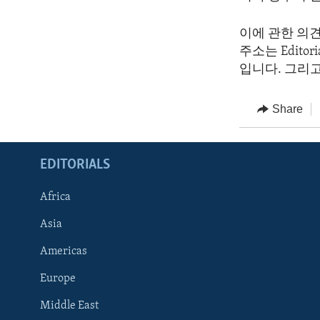
이에 관한 의
주소는 Editorial
입니다. 그리고 웹
Share
EDITORIALS
Africa
Asia
Americas
Europe
FOLLOW US
Middle East