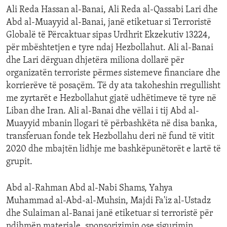
Ali Reda Hassan al-Banai, Ali Reda al-Qassabi Lari dhe
Abd al-Muayyid al-Banai, janë etiketuar si Terroristë
Globalë të Përcaktuar sipas Urdhrit Ekzekutiv 13224,
për mbështetjen e tyre ndaj Hezbollahut. Ali al-Banai
dhe Lari dërguan dhjetëra miliona dollarë për
organizatën terroriste përmes sistemeve financiare dhe
korrierëve të posaçëm. Të dy ata takoheshin rregullisht
me zyrtarët e Hezbollahut gjatë udhëtimeve të tyre në
Liban dhe Iran. Ali al-Banai dhe vëllai i tij Abd al-
Muayyid mbanin llogari të përbashkëta në disa banka,
transferuan fonde tek Hezbollahu deri në fund të vitit
2020 dhe mbajtën lidhje me bashkëpunëtorët e lartë të
grupit.
Abd al-Rahman Abd al-Nabi Shams, Yahya
Muhammad al-Abd-al-Muhsin, Majdi Fa'iz al-Ustadz
dhe Sulaiman al-Banai janë etiketuar si terroristë për
ndihmën materiale, sponsorizimin ose sigurimin