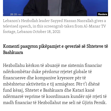
ENVIRONMENT AND HEALTH
IDEALS AND INSTITUTIONS
Lebanon's Hezbollah leader Sayyed Hassan Nasrallah gives a
televised speech, in this screengrab taken from Al-Manar TV
footage, Lebanon October 18, 2021
Komenti pasqyron pikëpamjet e qeverisë së Shteteve të
Bashkuara
Hezbollahu kërkon të abuzojë me sistemin financiar
ndërkombëtar duke përdorur rrjetet globale të
financuesve dhe kompanive kryesore për të
mbështetur aktivitetin e tij armiqësor. Për t’i dhënë
fund kësaj, Shtetet e Bashkuara dhe Katari kanë
ndërmarrë veprime të koordinuara kundër një rrjeti të
madh financiar të Hezbollahut me seli në Gjirin Persik.