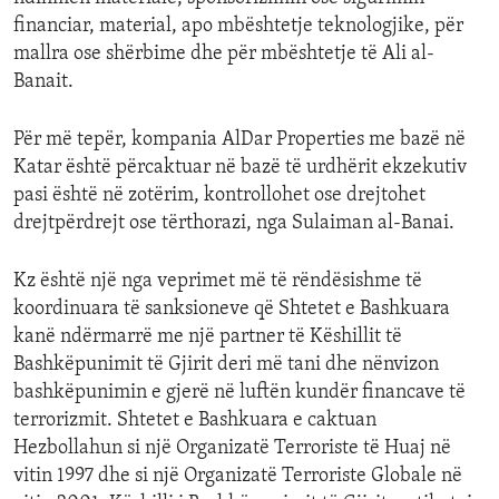
financiar, material, apo mbështetje teknologjike, për
mallra ose shërbime dhe për mbështetje të Ali al-
Banait.
Për më tepër, kompania AlDar Properties me bazë në
Katar është përcaktuar në bazë të urdhërit ekzekutiv
pasi është në zotërim, kontrollohet ose drejtohet
drejtpërdrejt ose tërthorazi, nga Sulaiman al-Banai.
Kz është një nga veprimet më të rëndësishme të
koordinuara të sanksioneve që Shtetet e Bashkuara
kanë ndërmarrë me një partner të Këshillit të
Bashkëpunimit të Gjirit deri më tani dhe nënvizon
bashkëpunimin e gjerë në luftën kundër financave të
terrorizmit. Shtetet e Bashkuara e caktuan
Hezbollahun si një Organizatë Terroriste të Huaj në
vitin 1997 dhe si një Organizatë Terroriste Globale në