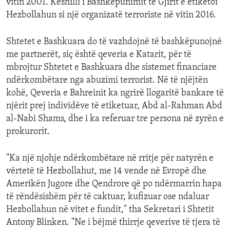
vitin 2001. Këshilli i Bashkëpunimit të Gjirit e etiketoi
Hezbollahun si një organizatë terroriste në vitin 2016.
Shtetet e Bashkuara do të vazhdojnë të bashkëpunojnë
me partnerët, siç është qeveria e Katarit, për të
mbrojtur Shtetet e Bashkuara dhe sistemet financiare
ndërkombëtare nga abuzimi terrorist. Në të njëjtën
kohë, Qeveria e Bahreinit ka ngrirë llogaritë bankare të
njërit prej individëve të etiketuar, Abd al-Rahman Abd
al-Nabi Shams, dhe i ka referuar tre persona në zyrën e
prokurorit.
"Ka një njohje ndërkombëtare në rritje për natyrën e
vërtetë të Hezbollahut, me 14 vende në Evropë dhe
Amerikën Jugore dhe Qendrore që po ndërmarrin hapa
të rëndësishëm për të caktuar, kufizuar ose ndaluar
Hezbollahun në vitet e fundit," tha Sekretari i Shtetit
Antony Blinken. "Ne i bëjmë thirrje qeverive të tjera të