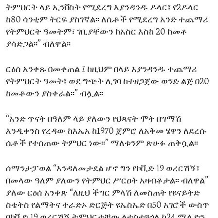
ትምህርት ላይ ኢንቨስት የሚደረግ እያንዳንዱ ዶላር፣ የ2ዶላር
ENVIRONMENT AND HEALTH
ከ80 ሳንቲም ትርፍ ያስገኛል፡፡ ለሴቶች የሚደረግ አንድ ተጨማሪ
IDEALS AND INSTITUTIONS
የትምህርት ዓመትም፣ ገቢያቸውን ከአስር እስከ 20 ከመቶ
ያሳድጋል፡፡” ብለዋል፡፡
ርዕሰ አንቀጹ በመቀጠል ፤ ከዚህም በላይ እያንዳንዱ ተጨማሪ
የትምህርት ዓመት፣ ወደ ግጭት ሊገባ ከተዘጋጀው ወንድ ልጅ በ20
ከመቶውን ያስቀራል፡፡” ብሏል፡፡
“አንድ ጥናት በዓለም ላይ ያለውን የህጻናት ሞት በግማሽ
እንዲቀንስ የረዳው ከእኤአ ከ1970 ጀምሮ ለአቅመ ሄዋን ለደረሱ
ሴቶች የተሰጠው ትምህር ነው፡፡” ማለቱንም ጽሁፉ ጠቅሷል፡፡
ሰማንታፓወል “እንዳለመታደል ሆኖ ግን የኮቪድ 19 ወረርሽኝ፣
በመላው ዓለም ያለውን የትምህር ሥርዐት አዛብቶታል፡፡ ብለዋል”
ያለው ርዕሰ አንቀጽ “ለዚህ ችግር ምላሽ ለመስጠት የዩናይትድ
ስቴትስ የልማትና ተራድኦ ድርጅት ዩኤስኤድ በ50 አገሮች ውስጥ
በኮቪድ 19 ወረርሽኝ ትምህርታቸው ለተስተጓጎለ ከ24 ሚሊዮን