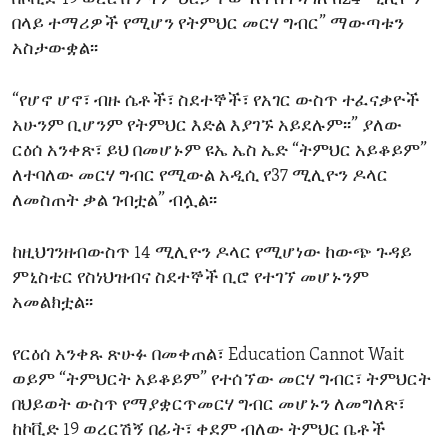
በላይ ተማሪዎች የሚሆን የትምህር መርሃ ግብር” ማውጣቱን
አስታውቋል፡፡
“የሆኖ ሆኖ፣ ብዙ ሴቶች፣ ስደተኞች፣ የአገር ውስጥ ተፈናቃዮች
አሁንም ቢሆንም የትምህር እድል እያገኙ አይደሉም፡፡” ያለው
ርዕሰ አንቀጽ፣ ይህ በመሆኑም ዩኤ ኤስ ኤድ “ትምህር አይቆይም”
ለተባለው መርሃ ግብር የሚውል አዲሲ የ37 ሚሊዮን ዶላር
ለመስጠት ቃል ገብቷል” ብሏል፡፡
ከዚህገንዘብውስጥ 14 ሚሊዮን ዶላር የሚሆነው ከውጭ ጉዳይ
ምኒስቴር የስነህዝብና ስደተኞች ቢሮ የተገኘ መሆኑንም
አመልክቷል፡፡
የርዕሰ አንቀጹ ጽሁፉ በመቀጠል፣ Education Cannot Wait
ወይም “ትምህርት አይቆይም” የተሰኘው መርሃ ግብር፣ ትምህርት
በህይወት ውስጥ የማያቋርጥመርሃ ግብር መሆኑን ለመግለጽ፣
ከኮቪድ 19 ወረርሽኝ በፊት፣ ቀደም ብለው ትምህር ቤቶች