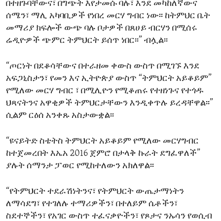
በተዘጉባቸውና፣ በግጭት እየታመሱ ባሉ፣ እንደ መካከለኛውና
ሰሜን፣ ማሊ አካባቢዎች የነበረ መርሃ ግብር ነው፡፡ ከትምህር ቤት
መማሪያ ክፍሎች ውጭ ባሉ ቦታዎች በጸሀይ ብርሃን በሚሰሩ
ሬዲዮዎች ጭምር ትምህርት ይሰጥ ነበር፡፡” ብሏል፡፡
“ጦርነት በደቆሳቸውና በተራዘመ ቀውስ ውስጥ በሚገኙ እንደ
አፍጋኒስታን፣ የመን እና ኢትዮጵያ ውስጥ “ትምህርት አይቆይም”
የሚለው መርሃ ግብር ፣ በሚሊዮን የሚቆጠሩ የተዘነጉና የተጎዱ
ህጻናትንና አዋቂዎች ትምህርታቸውን እንዲቀጥሉ ይረዳቸዋል፡፡”
ሲልም ርዕሰ አንቀጹ አስታውቋል፡፡
“ዩናይትድ ስቴትስ ትምህርት አይቆይም የሚለው መርሃግብር
ከተጀመረበት እኤአ 2016 ጀምሮ በታላቅ ኩራት ደግፈዋለች”
ያሉት ሰማንታ ፓወር የሚከተለውን አክለዋል፡፡
“የትምህርት ተደራሽነትንና፣ የትምህርት ውጤታማነትን
ለማሳደግ፣ የተገለሉ ተማሪዎችን፣ በተለይም ሴቶችን፣
ስደተኞችን፣ የአገር ውስጥ ተፈናቃዮችን፣ የጾታና ንኡሳን የወሲብ