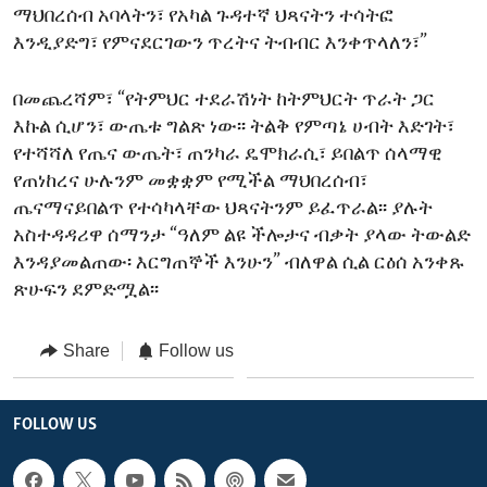
ማህበረሰብ አባላትን፣ የአካል ጉዳተኛ ህጻናትን ተሳትፎ
እንዲያድግ፣ የምናደርገውን ጥረትና ትብብር እንቀጥላለን፣”
በመጨረሻም፣ “የትምህር ተደራሽነት ከትምህርት ጥራት ጋር
እኩል ሲሆን፣ ውጤቱ ግልጽ ነው፡፡ ትልቅ የምጣኔ ሀብት እድገት፣
የተሻሻለ የጤና ውጤት፣ ጠንካራ ዴሞክራሲ፣ ይበልጥ ሰላማዊ
የጠነከረና ሁሉንም መቋቋም የሚችል ማህበረሰብ፣
ጤናማናይበልጥ የተሳካላቸው ህጻናትንም ይፈጥራል፡፡ ያሉት
አስተዳዳሪዋ ሰማንታ “ዓለም ልዩ ችሎታና ብቃት ያላው ትውልድ
እንዳያመልጠው፡ እርግጠኞች እንሁን” ብለዋል ሲል ርዕሰ አንቀጹ
ጽሁፍን ደምድሟል፡፡
Share
Follow us
FOLLOW US