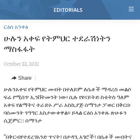
Accessibility
links
Skip
ርዕሰ አንቀፅ
to
HOME
ሁሉን አቀፍ የትምህር ተደራሽነትን
main
VIDEO
content
ማስፋፋት
RADIO
Skip
to
October 22, 2021
REGIONS
main
Share
TOPICS
AFRICA
Navigation
Skip
ARCHIVE
ሁሉንአቀፍ የትምህር መብት በተለይም ለሴቶች ማዳረስ መልሶ
AMERICAS
HUMAN RIGHTS
to
ፍሬ የሚሰጥ ኢንቨትመንት ነው፡ ሲሉ የዩናይትድ ስቴትስ ዓለም
ABOUT US
ASIA
SECURITY AND DEFENSE
Search
አቀፍ የልማትና ተራድኦ ሥራ አስኪያጅ ሰማንታ ፓወር በቅርቡ
EUROPE
AID AND DEVELOPMENT
ባሰሙንት ንግግር አስታውቀዋል፡፡ ይላል ርዕሰ አንቀጹ ጽሁፉን
FOLLOW US
ሲጀምር:: ሰማንታ
MIDDLE EAST
DEMOCRACY AND GOVERNANCE
ECONOMY AND TRADE
“በቅርብየተደረገአንድ ጥናት፣ በታዳጊ አገሮች፣ በሴቶች መብትና