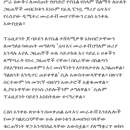
ሥራ ዕውቅና ለመስጠት የዘንድሮ የኖቤል የሰላም ሽልማት ለሁለት
ENVIRONMENT AND HEALTH
ጋዜጠኞች መበርከቱን እነሱም የፊሊፒንሷ ማሪያ ሬዛ እና
IDEALS AND INSTITUTIONS
የሩስያው ዲሚትሪ ሙራቶቭ መሆናቸውን ርዕሰ አንቀጹ
አውስቷል።
ፕሬዚደንት ጆ ባይደን ለኖቤል ተሸላሚዎቹ አክብሮታቸውን
ለመግለፅ ባወጡት መግለጫ "ሬዛ እና ሙራቶቭ በዓለም ዙሪያ
እንዳሉ አያሌ ጋዜጠኞች ሁሉ ሳይታክቱ እና ሳይፈሩ ሀቆችን
ለማጣራት የሰሩ ጋዜጠኞች ናቸው፤ በስራቸው በስልጣን
ያለአግባብ መጠቀምን እና ሙሰኝነትን እየተከታተሉ አጋልጠዋል፥
ግልጽነት እንዲኖር ጠይቀዋል" ሲሉ አውስተውላቸዋል። በጽናት
ሰርተውም ነጻ መገናኛ ብዙሃን አውታሮች አቋቁመዋል።
ሊያፍኑዋቸው የተነሱ ኃይሎችንም ታግለዋል። ' ሲሉም
ፕሬዚደንት ባይደን አስከትለው ተናግረዋል።
ርዕሰ አንቀፁ ጽሁፉን በመቀጠል ሬዛ እና ሙራቶቭ እንደሌሎች
የሙያ ባልደረቦቻቸው ሁሉ ዕውነቱን ለመዘገብ ባላቸው
ቁርጠኝነት ዋጋ እንዳስከፈላቸው አውስቷል። ያለማቋረጥ ወከባ