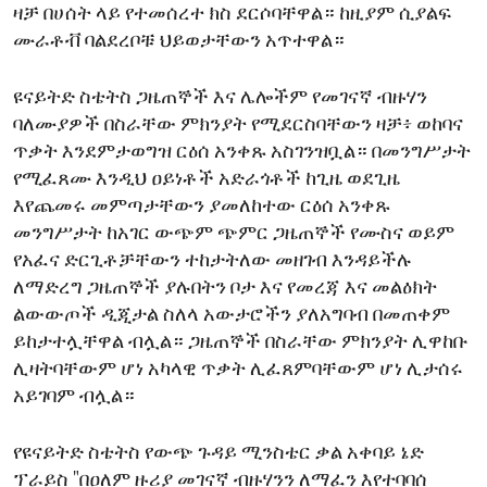
ዛቻ በሀሰት ላይ የተመሰረተ ክስ ደርሶባቸዋል። ከዚያም ሲያልፍ
ሙራቶቭ ባልደረቦቹ ህይወታቸውን አጥተዋል።
ዩናይትድ ስቴትስ ጋዜጠኞች እና ሌሎችም የመገናኛ ብዙሃን
ባለሙያዎች በስራቸው ምክንያት የሚደርስባቸውን ዛቻ፥ ወከባና
ጥቃት እንደምታወግዝ ርዕሰ አንቀጹ አስገንዝቧል። በመንግሥታት
የሚፈጸሙ እንዲህ ዐይነቶች አድራጎቶች ከጊዜ ወደጊዜ
እየጨመሩ መምጣታቸውን ያመለከተው ርዕሰ አንቀጹ
መንግሥታት ከአገር ውጭም ጭምር ጋዜጠኞች የሙስና ወይም
የአፈና ድርጊቶቻቸውን ተከታትለው መዘገብ እንዳይችሉ
ለማድረግ ጋዜጠኞች ያሉበትን ቦታ እና የመረጃ እና መልዕክት
ልውውጦች ዲጂታል ስለላ አውታሮችን ያለአግባብ በመጠቀም
ይከታተሏቸዋል ብሏል። ጋዜጠኞች በስራቸው ምክንያት ሊዋከቡ
ሊዛትባቸውም ሆነ አካላዊ ጥቃት ሊፈጸምባቸውም ሆነ ሊታሰሩ
አይገባም ብሏል።
የዩናይትድ ስቴትስ የውጭ ጉዳይ ሚንስቴር ቃል አቀባይ ኔድ
ፕራይስ "በዐለም ዙሪያ መገናኛ ብዙሃንን ለማፈን እየተባባሰ