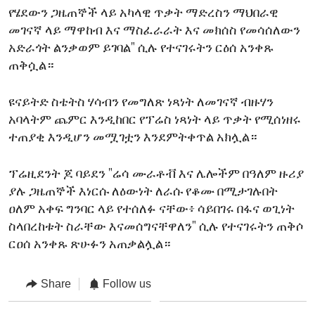
የሄደውን ጋዜጠኞች ላይ አካላዊ ጥቃት ማድረስን ማህበራዊ
መገናኛ ላይ ማዋከብ እና ማስፈራራት እና መክሰስ የመሳሰለውን
አድራጎት ልንቃወም ይገባል" ሲሉ የተናገሩትን ርዕሰ አንቀጹ
ጠቅሷል።
ዩናይትድ ስቴትስ ሃሳብን የመግለጽ ነጻነት ለመገናኛ ብዙሃን
አባላትም ጨምር እንዲከበር የፕሬስ ነጻነት ላይ ጥቃት የሚሰነዘሩ
ተጠያቂ እንዲሆን መሟገቷን እንደምትቀጥል አክሏል።
ፕሬዚደንት ጆ ባይደን "ሬሳ ሙራቶቭ እና ሌሎችም በዓለም ዙሪያ
ያሉ ጋዜጠኞች እነርሱ ለዕውነት ለራሱ የቆሙ በሚታገሉበት
ዐለም አቀፍ ግንባር ላይ የተሰለፉ ናቸው፥ ሳይበገሩ በፋና ወጊነት
ስላበረከቱት ስራቸው እናመሰግናቸዋለን" ሲሉ የተናገሩትን ጠቅሶ
ርዐሰ አንቀጹ ጽሁፉን አጠቃልሏል።
Share
Follow us