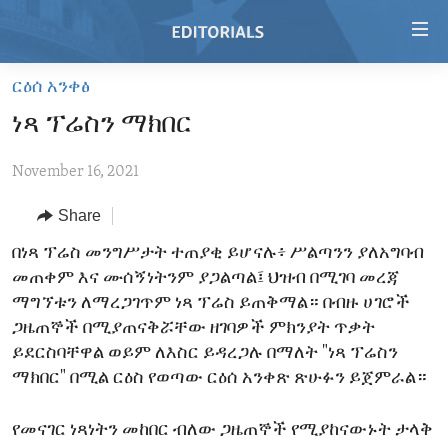
Accessibility
links
Skip
ርዕሰ አንቀፅ
to
HOME
ነጻ ፕሬስን ማክበር
main
VIDEO
content
November 16, 2021
RADIO
Skip
to
REGIONS
Share
main
TOPICS
AFRICA
በነጻ ፕሬስ መንግሥታት ተጠያቂ ይሆናሉ፥ ሥልጣንን ያለአግባብ
Navigation
መጠቀም እና ሙሰኝነትንም ያጋልጣል፤ ህዝብ በሚገባ መረጃ
Skip
ARCHIVE
AMERICAS
HUMAN RIGHTS
ማግኘቱን ለማረጋገጥም ነጻ ፕሬስ ይጠቅማል። በብዙ ሀገሮች
to
ABOUT US
ASIA
SECURITY AND DEFENSE
ጋዜጠኞች በሚያጠናቅሯቸው ዘገባዎች ምክንያት ጥቃት
Search
ይደርስባቸዋል ወይም ለእስር ይዳረጋሉ በማለት "ነጻ ፕሬስን
EUROPE
AID AND DEVELOPMENT
FOLLOW US
ማክበር" በሚል ርዕስ የወጣው ርዕሰ አንቀጽ ጽሁፉን ይጀምራል።
MIDDLE EAST
DEMOCRACY AND GOVERNANCE
የመናገር ነጻነትን መከበር ብለው ጋዜጠኞች የሚያከናውኑት ታላቅ
ECONOMY AND TRADE