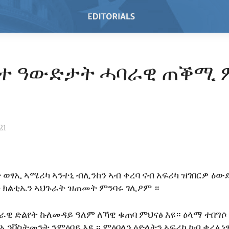
 ዓውድታት ሓባራዊ ጠቕሚ 
21
 ወፃኢ ኣሜሪካ ኣንተኒ ብሊንከን ኣብ ቀረባ ናብ አፍሪካ ዝገበርዎ ዕ
 ክልቲኤን ኣህጉራት ዝጠመት ምንባሩ ገሊፆም ።
ራዊ ድልየት ኩለመዳይ ዓለም ለኻዊ ቁጠባ ምህናፅ እዩ። ዕላማ ተበግሶ
ኢንቨስትመንት ንምዕባይ እዩ ። ምዕባለን ዕድላትን ኣፍሪካ ካብ ቀረፅ ነ