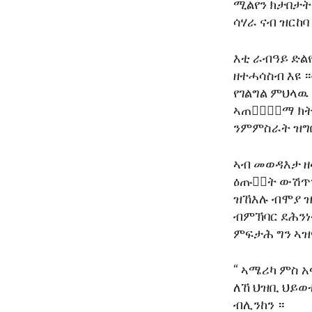
ሚልየን ክታበታት
ሳሃራ ናብ ዝርከባ
እቲ ራብዓይ ድል
ዘተሓሳስብ እዩ
የገልግል ምህላዉ 
ኣጠቃ፟ቅ፟ማ ክት
ንምምስራት ዝግበ
ኣብ መወዳእታ ዘ
ዕጡቃ፟ት ውሽጥን
ዝኸእሉ ብሞያ ዝ
ብምኽባር ደሕንነ
ምፍታሕ ግን ኣዝዩ
“ ኣሜሪካ ምስ 
ለኸ ህዝቢ ህይወ
ብሊንከን ።