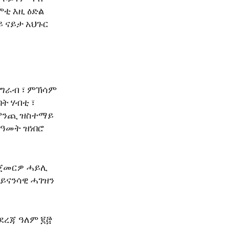
ምቲ እዚ ዕድል
 ናይታ አህጉር
ኣግራብ ፣ ምኽሳም
ት ሃብቲ ፣
 ምንጪ ዝስተማይ
 ዓመት ዝነበሮ
ዝጀመርዎ ሓይሊ
ፋይናንሳዊ ሓገዝን
ብደረጃ ዓለም ፪፸