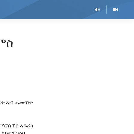
ምስ
ውደት ኣብ ሓሙሽተ
 ፕሮስፐር ኣፍሪካ
ፃ ኮይኖም ናብ