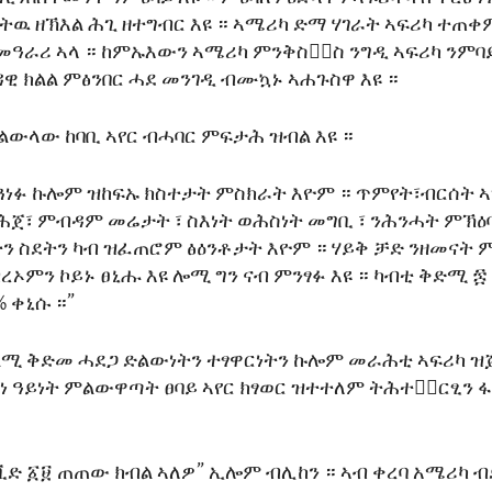
ኣትዉ ዘኽእል ሕጊ ዘተግብር እዩ ። ኣሜሪካ ድማ ሃገራት ኣፍሪካ ተጠቀ
መዓራሪ ኣላ ። ከምኡእውን ኣሜሪካ ምንቅስቃ፟ስ ንግዲ ኣፍሪካ ንምባይ
ግዳዊ ክልል ምፅንበር ሓደ መንገዲ ብሙኳኑ ኣሐጉስዋ እዩ ።
ቅልውላው ከባቢ ኣየር ብሓባር ምፍታሕ ዝብል እዩ ።
ዘጓነፉ ኩሎም ዝከፍኡ ክስተታት ምስክራት እዮም ። ጥምየት፣ብርሰት 
ውሕጀ፣ ምብዳም መሬታት ፣ ስእነት ወሕስነት መግቢ ፣ ንሕንሓት ምኽዕባ
ን ስደትን ካብ ዝፈጠሮም ፅዕንቶታት እዮም ። ሃይቅ ቻድ ንዘመናት
ረኦምን ኮይኑ ፀኒሑ እዩ ሎሚ ግን ናብ ምንፃፉ እዩ ። ካብቲ ቅድሚ ፷
 ቀኒሱ ።”
ትልሚ ቅድመ ሓደጋ ድልውነትን ተፃዋርነትን ኩሎም መራሕቲ ኣፍሪካ 
ነ ዓይነት ምልውዋጣት ፀባይ ኣየር ክፃወር ዝተተለም ትሕተቅ፟ርፂን 
ኮቪድ ፩፱ ጠጠው ክብል ኣለዎ” ኢሎም ብሊከን ። ኣብ ቀረባ አሜሪካ 