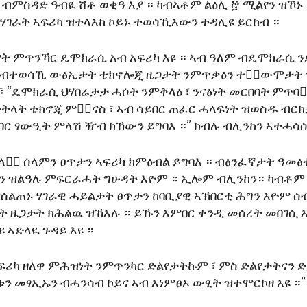
 ብምስዳድ ዓብዪ ሸቶ ወቂዓ እያ ። ካብኣቶም ልዕሊ ፸ ሚልየን ዝኾኑ
 ሃገራት ኣፍሪካ ዝተላእከ ኮይኑ ተወሳኺእውን ተዳሊዩ ይርከብ ።
የት ምጥንኻር ዴሞክራሲ አብ አፍሪካ እዩ ። ኣብ ዓለም ብዴሞክራሲ
 ።ብተወሳኺ ውፅኢታት ቴክኖሎጂ ዜጋታት ንምጥቃዕን ተቃ፟ውሞታት 
፤ “ዴሞክራሲ ህሃበሬታታ ሓሶት ንምቅላዕ ፣ ንናፅነት መርበባት ምጥባቅ
ትላት ቴክኖጂ ምቅ፟ናስ ፣ ኣብ ሳይበር ጠፈር ሓላፍነት ዝወስዱ ብርክ
ር ፃውዒት ምላሽ ዥብ ክኸውን ይግባእ ።” ክብሉ ብሊንከን ኣተሓሳ
ላቂ፟ ሰላምን ፀጥታን ኣፍሪካ ክምዕብል ይግባእ ። ብፅንፈኛታት ዓመፅቲ
 ዝልዓሉ ምፍርራሓት ግሁዳት እዮም ። ኢሎም ብሊንከን። ካብቶም 
ሰልጠኑ ሃገራዊ ሓይልታት ፀጥታን ከባቢያዊ ኣኽበርቲ ሕግን እዮም ሰ
ት ዜጋታት ክሕልዉ ዝኸእሉ ። ይኹን እምበር ቀንዲ መሰረት መበገሲ
 ኣድላዪ ጉዳይ እዩ ።
አፍሪካ ዘለዋ ምሕዝነት ንምጥንካር ድልየታትኩም ፣ ምስ ድልየታትናን 
ቱን መፃኢኡን ብሓንሳብ ኮይና ኣብ እነምፀኦ ውፂት ዝተሞርኮዘ እዩ ።