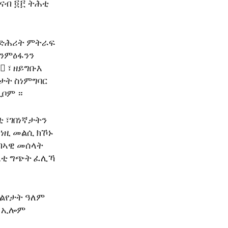
 ናብ ፬፫ ትሕቲ
 ንድሕሪት ምትራፍ
ንምዕፋንን
፟ ፣ ዘይግቡእ
ታት ስነምግባር
ሲቦም ።
 ፣ገበነኛታትን
ነዚ መልሲ ክኾኑ
ብኣዊ መሰላት
 እቲ ግጭት ፈሊኻ
ድልየታት ዓለም
” ኢሎም