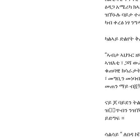
ENVIRONMENT AND HEALTH
ዕዳጋ አሜሪካ ክ
IDEALS AND INSTITUTIONS
ዝኾኑሉ ባይታ ተ
ካብ ቀረፅ ነፃ ን
ካልኣይ ድልየት 
“ኣብታ ኣህጉር 
ኣዝእቲ ፣ ጋሻ 
ቁጠባዊ ክሳራታት
፣ መግቢን መነባብ
መጠን ማይ ብ፭%
ናይ ጆ ባይደን 
ዝቁ፟ጥብን ንዝኾ
ይድግፍ ።
ሳልሳይ “ ለበዳ 