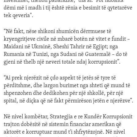
investimet, thellon pabarazitë,” tha ai. "Por ndoshta
dëmi më i madh i tij është rënia e besimit të qytetarëve
tek qeveria".
“Në fakt, nëse shikoni shumicën dërrmuese të
kryengritjeve civile në mbarë botën në vitet e fundit –
Maidani në Ukrainë, Sheshi Tahrir në Egjipt; nga
Rumania në Tunizi, nga Sudani në Guatemalë – do të
gjeni në thelb një neveri totale ndaj korrupsionit”.
“Ai prek njerëzit në çdo aspekt të jetës së tyre të
përditshme, dhe largon burimet nga shteti që mund të
shpenzohen dhe dedikohen për një shkollë, për një
spital, në diçka që në fakt përmirëson jetën e njerëzve”.
Në nivel kombëtar, Strategjia e re Kundër Korrupsionit
trajton dobësitë në sistemin financiar amerikan që
aktorët e korruptuar mund t'i shfrytëzojnë. Në nivel