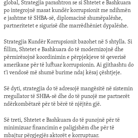
global, Strategjia parashtron se si Shtetet e Bashkuara
po integrojnë masat kundër korrupsionit me ndihmën
e jashtme të SHBA-së, diplomacinë shumëpalëshe,
partneritetet e sigurisë dhe marrëdhëniet dypalëshe.
Strategjia Kundër Korrupsionit bazohet në 5 shtylla. Si
fillim, Shtetet e Bashkuara do të modernizojnë dhe
përmirësojnë koordinimin e përpjekjeve të qeverisë
amerikane për të luftuar korrupsionin. Ai gjithashtu do
t'i vendosë më shumë burime ndaj kësaj çështjeje.
Së dyti, strategjia do të adresojë mangësitë në sistemin
rregullator të SHBA-së dhe do të punojë me partnerët
ndërkombëtarë për të bërë të njëjtën gjë.
Së treti, Shtetet e Bashkuara do të punojnë për të
minimizuar financimin e paligjshëm dhe për të
mbajtur përgjegjës aktorët e korruptuar.