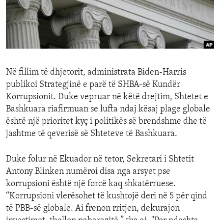
ENVIRONMENT AND HEALTH
IDEALS AND INSTITUTIONS
Në fillim të dhjetorit, administrata Biden-Harris
publikoi Strategjinë e parë të SHBA-së Kundër
Korrupsionit. Duke vepruar në këtë drejtim, Shtetet e
Bashkuara riafirmuan se lufta ndaj kësaj plage globale
është një prioritet kyç i politikës së brendshme dhe të
jashtme të qeverisë së Shteteve të Bashkuara.
Duke folur në Ekuador në tetor, Sekretari i Shtetit
Antony Blinken numëroi disa nga arsyet pse
korrupsioni është një forcë kaq shkatërruese.
“Korrupsioni vlerësohet të kushtojë deri në 5 për qind
të PBB-së globale. Ai frenon rritjen, dekurajon