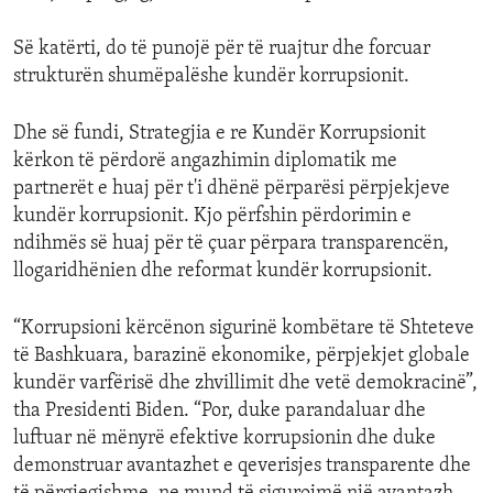
Së katërti, do të punojë për të ruajtur dhe forcuar
strukturën shumëpalëshe kundër korrupsionit.
Dhe së fundi, Strategjia e re Kundër Korrupsionit
kërkon të përdorë angazhimin diplomatik me
partnerët e huaj për t'i dhënë përparësi përpjekjeve
kundër korrupsionit. Kjo përfshin përdorimin e
ndihmës së huaj për të çuar përpara transparencën,
llogaridhënien dhe reformat kundër korrupsionit.
“Korrupsioni kërcënon sigurinë kombëtare të Shteteve
të Bashkuara, barazinë ekonomike, përpjekjet globale
kundër varfërisë dhe zhvillimit dhe vetë demokracinë”,
tha Presidenti Biden. “Por, duke parandaluar dhe
luftuar në mënyrë efektive korrupsionin dhe duke
demonstruar avantazhet e qeverisjes transparente dhe