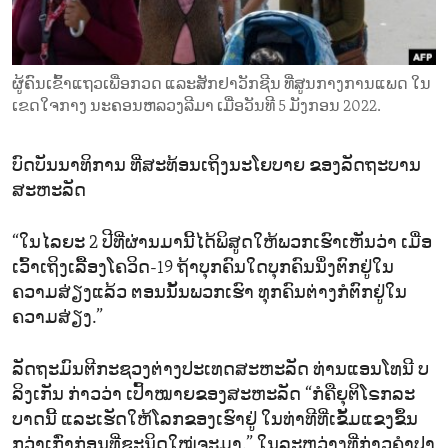
ENVIRONMENT AND HEALTH
IDEALS AND INSTITUTIONS
ຜູ້ຄົນເຂົ້າແຖວເພື່ອກວດ ແລະສັກຢາວັກຊີນ ທີ່ສູນກາງການແພດ ໃນ
ເຂດໃຈກາງ ນະຄອນຫລວງລີມາ ເມື່ອວັນທີ 5 ມັງກອນ 2022.
ບົດບັນນາທິການ ທີ່ສະທ້ອນເຖິງນະໂຍບາຍ ຂອງລັດຖະບານ
ສະຫະລັດ
“ໃນໄລ​ຍະ 2 ປີ​ທີ່​ຜ່ານ​ມານີ້ໄດ້​ພິ​ສູດ​ໃຫ້ພວກ​ເຮົາ​ເຫັນ​ວ່າ ​ເມື່ອ​
ເວົ້າ​ເຖິງ​ເລື້ອງໂຄວິດ-19 ຖ້າບຸກ​ຄົນ​ໃດ​ບຸກ​ຄົນ​ນຶ່ງຕົກ​ຢູ່​ໃນ​
ຄວາມ​ສ່ຽງ​ແລ້ວ ​ຕອນນັ້​ນ​ພວກເຮົາ​ ທຸກ​ຄົນຕ່າງ​ກໍ​ຕົກ​ຢູ່​ໃນ​
ຄວາມ​ສ່ຽງ.”
ລັດ​ຖະ​ມົນ​ຕີ​ກະ​ຊວງຕ່າງ​ປ​ະ​ເທດ​ສະ​ຫະ​ລັດ ທ່ານ​ແອນ​ໂທ​ນີ ບ​
ລິງ​ເກັນ ​ກ່າວວ່າ ເປົ້າ​ໝາຍ​ຂອງ​ສະ​ຫະ​ລັດ “ກໍ​ຄື​ຍຸ​ຕິ​ໂຣກ​ລະ​
ບາດນີ້ ແລະ​ເຮັດ​ໃຫ້​ໂລກ​ຂອງ​ເຮົາ​ຢູ່ ໃນ​ທ່າ​ທີ​ທີ່ເຂັ້ມ​ແຂງ​ຂຶ້ນ
ກວ່າ​ເກົ່າກ່ອນທີ່​ຊະ​ນິດ​ໃໝ່​ຈະ​ມາ.” ໃນ​ລະ​ຫວ່າງ​ທີ່​ກ່າວ​ຄຳປາ​