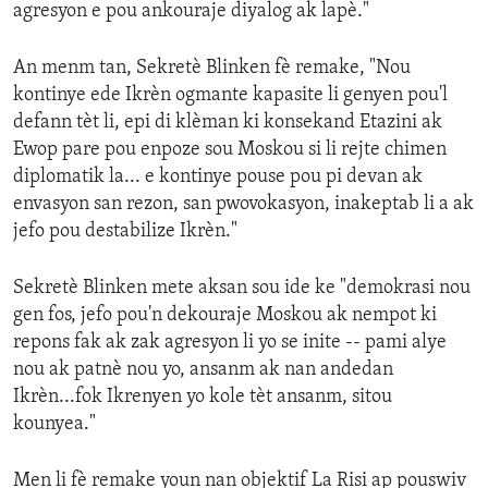
agresyon e pou ankouraje diyalog ak lapè."
An menm tan, Sekretè Blinken fè remake, "Nou
kontinye ede Ikrèn ogmante kapasite li genyen pou'l
defann tèt li, epi di klèman ki konsekand Etazini ak
Ewop pare pou enpoze sou Moskou si li rejte chimen
diplomatik la... e kontinye pouse pou pi devan ak
envasyon san rezon, san pwovokasyon, inakeptab li a ak
jefo pou destabilize Ikrèn."
Sekretè Blinken mete aksan sou ide ke "demokrasi nou
gen fos, jefo pou'n dekouraje Moskou ak nempot ki
repons fak ak zak agresyon li yo se inite -- pami alye
nou ak patnè nou yo, ansanm ak nan andedan
Ikrèn...fok Ikrenyen yo kole tèt ansanm, sitou
kounyea."
Men li fè remake youn nan objektif La Risi ap pouswiv