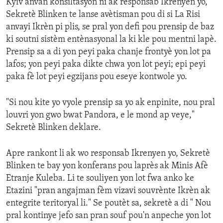
Kyiv anvan konsiltasyon ni ak responsab Ikrenyen yo,
Sekretè Blinken te lanse avètisman pou di si La Risi
anvayi Ikrèn pi plis, se pral yon defi pou prensip de baz
ki soutni sistèm entènasyonal la ki kle pou mentni lapè.
Prensip sa a di yon peyi paka chanje frontyè yon lot pa
lafos; yon peyi paka dikte chwa yon lot peyi; epi peyi
paka fè lot peyi egzijans pou eseye kontwole yo.
"Si nou kite yo vyole prensip sa yo ak enpinite, nou pral
louvri yon gwo bwat Pandora, e le mond ap veye,"
Sekretè Blinken deklare.
Apre rankont li ak wo responsab Ikrenyen yo, Sekretè
Blinken te bay yon konferans pou laprès ak Minis Afè
Etranje Kuleba. Li te souliyen yon lot fwa anko ke
Etazini "pran angajman fèm vizavi souvrènte Ikrèn ak
entegrite teritoryal li." Se poutèt sa, sekretè a di " Nou
pral kontinye jefo san pran souf pou'n anpeche yon lot