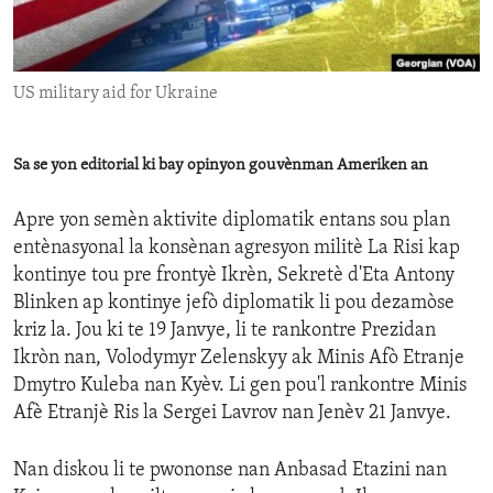
ENVIRONMENT AND HEALTH
IDEALS AND INSTITUTIONS
US military aid for Ukraine
Sa se yon editorial ki bay opinyon gouvènman Ameriken an
Apre yon semèn aktivite diplomatik entans sou plan
entènasyonal la konsènan agresyon militè La Risi kap
kontinye tou pre frontyè Ikrèn, Sekretè d'Eta Antony
Blinken ap kontinye jefò diplomatik li pou dezamòse
kriz la. Jou ki te 19 Janvye, li te rankontre Prezidan
Ikròn nan, Volodymyr Zelenskyy ak Minis Afò Etranje
Dmytro Kuleba nan Kyèv. Li gen pou'l rankontre Minis
Afè Etranjè Ris la Sergei Lavrov nan Jenèv 21 Janvye.
Nan diskou li te pwononse nan Anbasad Etazini nan