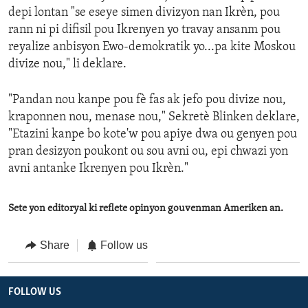
depi lontan "se eseye simen divizyon nan Ikrèn, pou
rann ni pi difisil pou Ikrenyen yo travay ansanm pou
reyalize anbisyon Ewo-demokratik yo...pa kite Moskou
divize nou," li deklare.
"Pandan nou kanpe pou fè fas ak jefo pou divize nou,
kraponnen nou, menase nou," Sekretè Blinken deklare,
"Etazini kanpe bo kote'w pou apiye dwa ou genyen pou
pran desizyon poukont ou sou avni ou, epi chwazi yon
avni antanke Ikrenyen pou Ikrèn."
Sete yon editoryal ki reflete opinyon gouvenman Ameriken an.
Share
Follow us
FOLLOW US