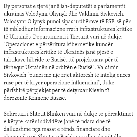
Dy personat e tjerë janë ish-deputetët e parlamentit
ukrainas Volodymr Oliynyk dhe Valdimir Sivkovich.
Volodymr Oliynyk punoi sipas urdhërave të FSB-së për
të mbledhur informacione rreth infrastrukturës kritike
të Ukrainës. Departamenti i Thesarit vuri në dukje:
"Operacionet e përsëritura kibernetike kundër
infrastrukturës kritike të Ukrainës janë pjesë e
taktikave hibride të Rusisë...të projektuara për të
tërhequr Ukrainën në orbitën e Rusisë". Valdimir
Sivkovich "punoi me një rrjet aktorësh të inteligjencës
ruse për të kryer operacione influencimi", duke
përfshirë përpjekjet për të detyruar Kievin t'i
dorëzonte Krimenë Rusisë.
Sekretari i Shtetit Blinken vuri në dukje se përcaktimet
e këtyre katër individëve janë të ndara dhe të
dallueshme nga masat e rënda financiare dhe