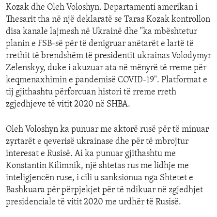
Kozak dhe Oleh Voloshyn. Departamenti amerikan i
Thesarit tha në një deklaratë se Taras Kozak kontrollon
disa kanale lajmesh në Ukrainë dhe "ka mbështetur
planin e FSB-së për të denigruar anëtarët e lartë të
rrethit të brendshëm të presidentit ukrainas Volodymyr
Zelenskyy, duke i akuzuar ata në mënyrë të rreme për
keqmenaxhimin e pandemisë COVID-19". Platformat e
tij gjithashtu përforcuan histori të rreme rreth
zgjedhjeve të vitit 2020 në SHBA.
Oleh Voloshyn ka punuar me aktorë rusë për të minuar
zyrtarët e qeverisë ukrainase dhe për të mbrojtur
interesat e Rusisë. Ai ka punuar gjithashtu me
Konstantin Kilimnik, një shtetas rus me lidhje me
inteligjencën ruse, i cili u sanksionua nga Shtetet e
Bashkuara për përpjekjet për të ndikuar në zgjedhjet
presidenciale të vitit 2020 me urdhër të Rusisë.