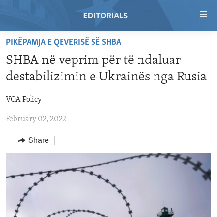
Accessibility
links
Skip
PIKËPAMJA E QEVERISË SË SHBA
to
HOME
SHBA në veprim për të ndaluar
main
VIDEO
content
destabilizimin e Ukrainës nga Rusia
RADIO
Skip
to
VOA Policy
REGIONS
main
February 02, 2022
TOPICS
AFRICA
Navigation
Skip
ARCHIVE
AMERICAS
HUMAN RIGHTS
Share
to
ABOUT US
ASIA
SECURITY AND DEFENSE
Search
EUROPE
AID AND DEVELOPMENT
FOLLOW US
MIDDLE EAST
DEMOCRACY AND GOVERNANCE
ECONOMY AND TRADE