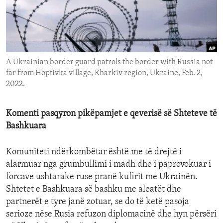
ENVIRONMENT AND HEALTH
IDEALS AND INSTITUTIONS
A Ukrainian border guard patrols the border with Russia not
far from Hoptivka village, Kharkiv region, Ukraine, Feb. 2,
2022.
Komenti pasqyron pikëpamjet e qeverisë së Shteteve të
Bashkuara
Komuniteti ndërkombëtar është me të drejtë i
alarmuar nga grumbullimi i madh dhe i paprovokuar i
forcave ushtarake ruse pranë kufirit me Ukrainën.
Shtetet e Bashkuara së bashku me aleatët dhe
partnerët e tyre janë zotuar, se do të ketë pasoja
serioze nëse Rusia refuzon diplomacinë dhe hyn përsëri