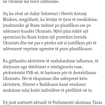
në Ukrainë me forcë ushtarake.
Siç ka vënë në dukje Sekretari i Shtetit Antony
Blinken, megjithatë, ka lëvizje të tjera të rrezikshme,
joushtarake që Rusia tashmë po planifikon ose po
ndërmerr kundër Ukrainës. Njëri plan është një
operacion ku Rusia krijon një provokim brenda
Ukrainës dhe më pas e përdor atë si justifikim për të
ndërmarrë veprime agresive të para-planifikuara.
Ka gjithashtu aktivitete të vazhdueshme influence, të
drejtuara nga shërbimet e inteligjencës ruse,
përkatësisht FSB-së, të hartuara për të destabilizuar
Ukrainën. Për të ekspozuar dhe ndërprerë këto
aktivitete, Shtetet e Bashkuara kanë vendosur
sanksione ndaj katër individëve të përfshirë në to.
Dy janë anëtarët aktualë të Parlamentit ukrainas, Taras