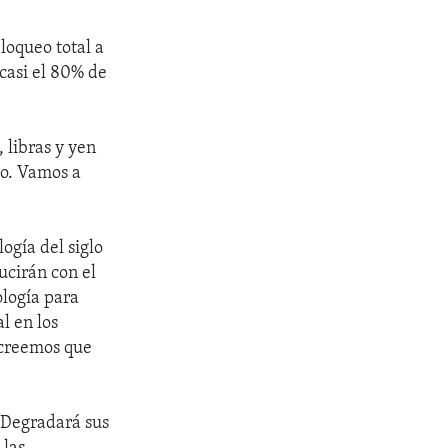
loqueo total a
 casi el 80% de
 libras y yen
lo. Vamos a
ogía del siglo
ucirán con el
ología para
l en los
, creemos que
 Degradará sus