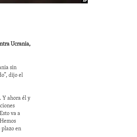
ontra Ucrania,
ania sin
o”, dijo el
. Y ahora él y
nciones
Esto va a
. Hemos
 plazo en