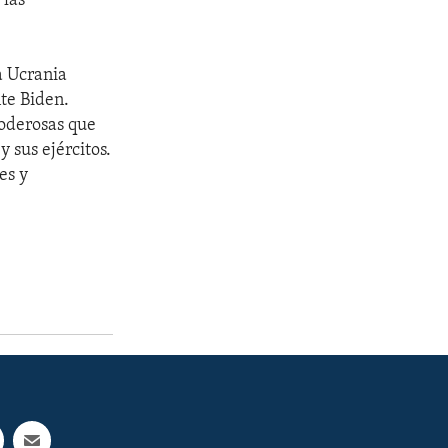
 las
a Ucrania
nte Biden.
oderosas que
 sus ejércitos.
es y