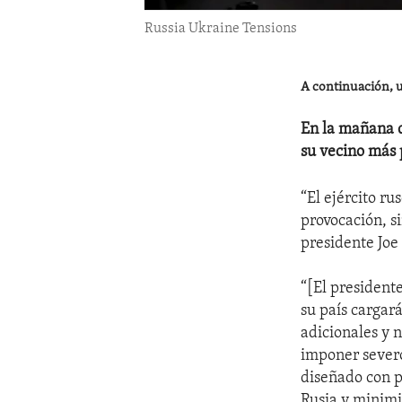
Russia Ukraine Tensions
A continuación, u
En la mañana d
su vecino más
“El ejército r
provocación, si
presidente Joe
“[El presidente
su país cargar
adicionales y 
imponer severo
diseñado con p
Rusia y minimi