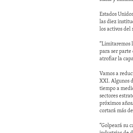
Estados Unidos
las diez insti
los activos del
“Limitaremos l
para ser parte
atrofiar la cap
Vamos a reduci
XXI. Algunos d
tiempo a medid
sectores estra
próximos años.
cortará más de
“Golpeará su 