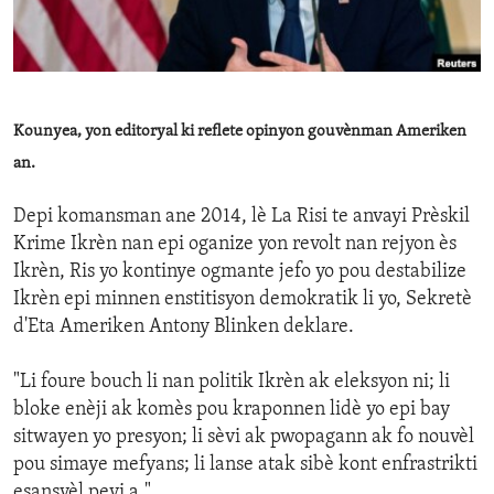
ENVIRONMENT AND HEALTH
IDEALS AND INSTITUTIONS
Kounyea, yon editoryal ki reflete opinyon gouvènman Ameriken
an.
Depi komansman ane 2014, lè La Risi te anvayi Prèskil
Krime Ikrèn nan epi oganize yon revolt nan rejyon ès
Ikrèn, Ris yo kontinye ogmante jefo yo pou destabilize
Ikrèn epi minnen enstitisyon demokratik li yo, Sekretè
d'Eta Ameriken Antony Blinken deklare.
"Li foure bouch li nan politik Ikrèn ak eleksyon ni; li
bloke enèji ak komès pou kraponnen lidè yo epi bay
sitwayen yo presyon; li sèvi ak pwopagann ak fo nouvèl
pou simaye mefyans; li lanse atak sibè kont enfrastrikti
esansyèl peyi a."