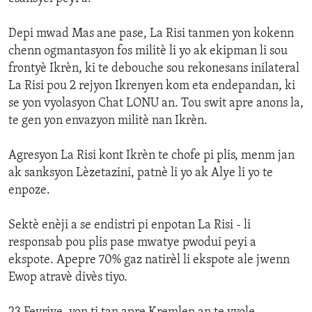
Depi mwad Mas ane pase, La Risi tanmen yon kokenn
chenn ogmantasyon fos militè li yo ak ekipman li sou
frontyè Ikrèn, ki te debouche sou rekonesans inilateral
La Risi pou 2 rejyon Ikrenyen kom eta endepandan, ki
se yon vyolasyon Chat LONU an. Tou swit apre anons la,
te gen yon envazyon militè nan Ikrèn.
Agresyon La Risi kont Ikrèn te chofe pi plis, menm jan
ak sanksyon Lèzetazini, patnè li yo ak Alye li yo te
enpoze.
Sektè enèji a se endistri pi enpotan La Risi - li
responsab pou plis pase mwatye pwodui peyi a
ekspote. Apepre 70% gaz natirèl li ekspote ale jwenn
Ewop atravè divès tiyo.