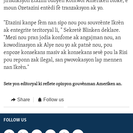
jirisdiksyon Etazini oubyen Kontwol Ameriken bloke, e
moun Ozetazini entèdi fè tranzaksyon ak yo.
"Etazini kanpe fèm nan sipo nou pou souvrènte Ikrèn
ak entegrite teritoryal li, " Sekretè Blinken deklare.
"Mezi nou pran jodia konfome ak angajman nou, an
kowodinasyon ak Alye nou yo ak patnè nou, pou
enpoze konsekans masiv ak konsekans sevè pou la Risi
pou reponn zak ilegal, san pwovokasyon lap mennen
nan Ikrèn."
Sete yon editoryal ki reflete opinyon gouvènman Ameriken an.
Share
Follow us
FOLLOW US