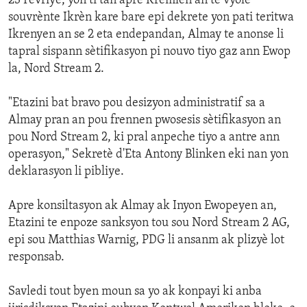
23 Fevriye, yon ti tan apre Kremlen an te vyole
souvrènte Ikrèn kare bare epi dekrete yon pati teritwa
Ikrenyen an se 2 eta endepandan, Almay te anonse li
tapral sispann sètifikasyon pi nouvo tiyo gaz ann Ewop
la, Nord Stream 2.
"Etazini bat bravo pou desizyon administratif sa a
Almay pran an pou frennen pwosesis sètifikasyon an
pou Nord Stream 2, ki pral anpeche tiyo a antre ann
operasyon," Sekretè d'Eta Antony Blinken eki nan yon
deklarasyon li pibliye.
Apre konsiltasyon ak Almay ak Inyon Ewopeyen an,
Etazini te enpoze sanksyon tou sou Nord Stream 2 AG,
epi sou Matthias Warnig, PDG li ansanm ak plizyè lot
responsab.
Savledi tout byen moun sa yo ak konpayi ki anba