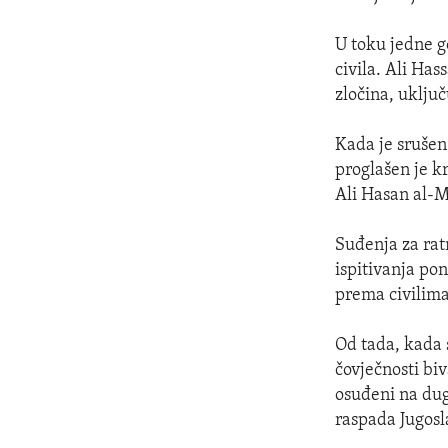
U toku jedne g
civila. Ali Has
zločina, uklju
Kada je srušen
proglašen je kr
Ali Hasan al-M
Suđenja za rat
ispitivanja po
prema civilima
Od tada, kada s
čovječnosti bi
osuđeni na dug
raspada Jugosl