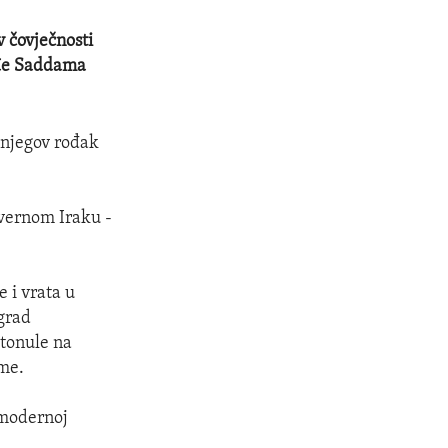
v čovječnosti
vođe Saddama
 njegov rođak
evernom Iraku -
 i vrata u
 grad
otonule na
ume.
 modernoj