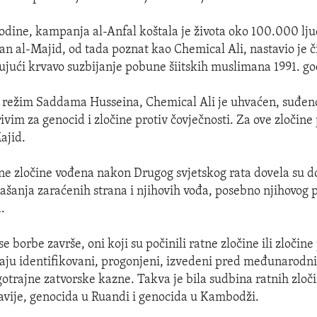
odine, kampanja al-Anfal koštala je života oko 100.000 lj
san al-Majid, od tada poznat kao Chemical Ali, nastavio je či
čujući krvavo suzbijanje pobune šiitskih muslimana 1991. go
 režim Saddama Husseina, Chemical Ali je uhvaćen, suđeno
ivim za genocid i zločine protiv čovječnosti. Za ove zločine
ajid.
ne zločine vođena nakon Drugog svjetskog rata dovela su 
našanja zaraćenih strana i njihovih vođa, posebno njihovog
.
e borbe završe, oni koji su počinili ratne zločine ili zločine
vaju identifikovani, progonjeni, izvedeni pred međunarod
otrajne zatvorske kazne. Takva je bila sudbina ratnih zlo
avije, genocida u Ruandi i genocida u Kambodži.