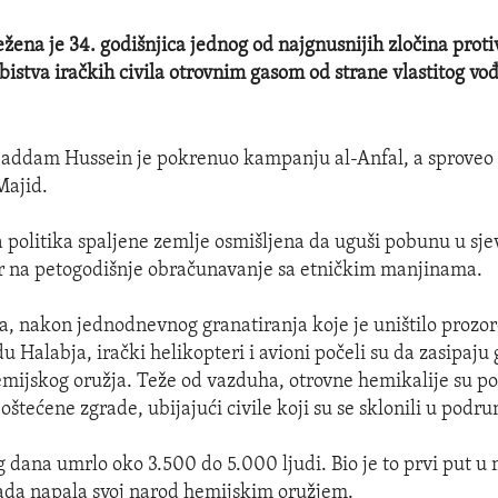
ežena je 34. godišnjica jednog od najgnusnijih zločina proti
ubistva iračkih civila otrovnim gasom od strane vlastitog 
Saddam Hussein je pokrenuo kampanju al-Anfal, a sproveo
Majid.
la politika spaljene zemlje osmišljena da uguši pobunu u sj
r na petogodišnje obračunavanje sa etničkim manjinama.
a, nakon jednodnevnog granatiranja koje je uništilo prozore
 Halabja, irački helikopteri i avioni počeli su da zasipaju
mijskog oružja. Teže od vazduha, otrovne hemikalije su p
 oštećene zgrade, ubijajući civile koji su se sklonili u podr
og dana umrlo oko 3.500 do 5.000 ljudi. Bio je to prvi put u
 vlada napala svoj narod hemijskim oružjem.