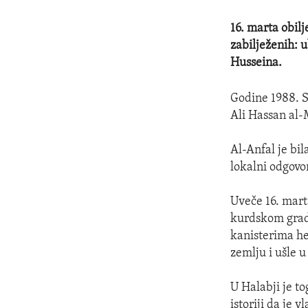
16. marta obilj
zabilježenih: 
Husseina.
Godine 1988. 
Ali Hassan al-
Al-Anfal je bi
lokalni odgovo
Uveče 16. mart
kurdskom gradu
kanisterima he
zemlju i ušle u
U Halabji je t
istoriji da je