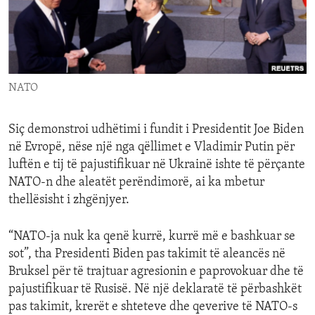
ENVIRONMENT AND HEALTH
IDEALS AND INSTITUTIONS
NATO
Siç demonstroi udhëtimi i fundit i Presidentit Joe Biden
në Evropë, nëse një nga qëllimet e Vladimir Putin për
luftën e tij të pajustifikuar në Ukrainë ishte të përçante
NATO-n dhe aleatët perëndimorë, ai ka mbetur
thellësisht i zhgënjyer.
“NATO-ja nuk ka qenë kurrë, kurrë më e bashkuar se
sot”, tha Presidenti Biden pas takimit të aleancës në
Bruksel për të trajtuar agresionin e paprovokuar dhe të
pajustifikuar të Rusisë. Në një deklaratë të përbashkët
pas takimit, krerët e shteteve dhe qeverive të NATO-s