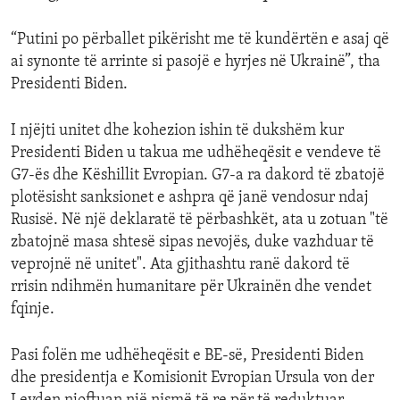
“Putini po përballet pikërisht me të kundërtën e asaj që
ai synonte të arrinte si pasojë e hyrjes në Ukrainë”, tha
Presidenti Biden.
I njëjti unitet dhe kohezion ishin të dukshëm kur
Presidenti Biden u takua me udhëheqësit e vendeve të
G7-ës dhe Këshillit Evropian. G7-a ra dakord të zbatojë
plotësisht sanksionet e ashpra që janë vendosur ndaj
Rusisë. Në një deklaratë të përbashkët, ata u zotuan "të
zbatojnë masa shtesë sipas nevojës, duke vazhduar të
veprojnë në unitet". Ata gjithashtu ranë dakord të
rrisin ndihmën humanitare për Ukrainën dhe vendet
fqinje.
Pasi folën me udhëheqësit e BE-së, Presidenti Biden
dhe presidentja e Komisionit Evropian Ursula von der