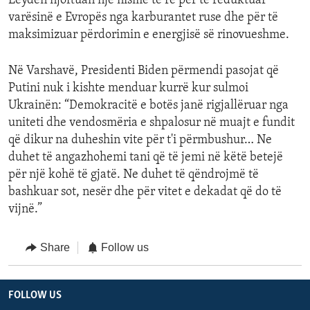
Leyden njoftuan një nismë të re për të reduktuar
varësinë e Evropës nga karburantet ruse dhe për të
maksimizuar përdorimin e energjisë së rinovueshme.
Në Varshavë, Presidenti Biden përmendi pasojat që
Putini nuk i kishte menduar kurrë kur sulmoi
Ukrainën: “Demokracitë e botës janë rigjallëruar nga
uniteti dhe vendosmëria e shpalosur në muajt e fundit
që dikur na duheshin vite për t'i përmbushur… Ne
duhet të angazhohemi tani që të jemi në këtë betejë
për një kohë të gjatë. Ne duhet të qëndrojmë të
bashkuar sot, nesër dhe për vitet e dekadat që do të
vijnë.”
Share
Follow us
FOLLOW US