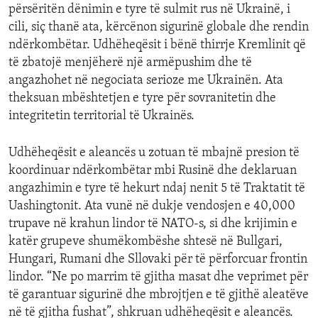
përsëritën dënimin e tyre të sulmit rus në Ukrainë, i
cili, siç thanë ata, kërcënon sigurinë globale dhe rendin
ndërkombëtar. Udhëheqësit i bënë thirrje Kremlinit që
të zbatojë menjëherë një armëpushim dhe të
angazhohet në negociata serioze me Ukrainën. Ata
theksuan mbështetjen e tyre për sovranitetin dhe
integritetin territorial të Ukrainës.
Udhëheqësit e aleancës u zotuan të mbajnë presion të
koordinuar ndërkombëtar mbi Rusinë dhe deklaruan
angazhimin e tyre të hekurt ndaj nenit 5 të Traktatit të
Uashingtonit. Ata vunë në dukje vendosjen e 40,000
trupave në krahun lindor të NATO-s, si dhe krijimin e
katër grupeve shumëkombëshe shtesë në Bullgari,
Hungari, Rumani dhe Sllovaki për të përforcuar frontin
lindor. “Ne po marrim të gjitha masat dhe veprimet për
të garantuar sigurinë dhe mbrojtjen e të gjithë aleatëve
në të gjitha fushat”, shkruan udhëheqësit e aleancës.