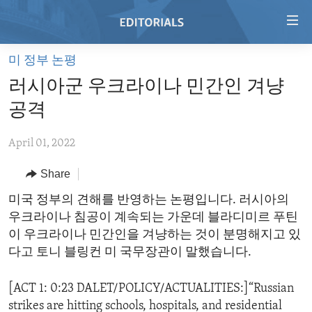
Accessibility
links
Skip
미 정부 논평
to
HOME
러시아군 우크라이나 민간인 겨냥
main
VIDEO
content
공격
RADIO
Skip
to
April 01, 2022
REGIONS
main
Share
TOPICS
AFRICA
Navigation
Skip
ARCHIVE
미국 정부의 견해를 반영하는 논평입니다. 러시아의
AMERICAS
HUMAN RIGHTS
to
우크라이나 침공이 계속되는 가운데 블라디미르 푸틴
ABOUT US
ASIA
SECURITY AND DEFENSE
Search
이 우크라이나 민간인을 겨냥하는 것이 분명해지고 있
EUROPE
AID AND DEVELOPMENT
다고 토니 블링컨 미 국무장관이 말했습니다.
FOLLOW US
MIDDLE EAST
DEMOCRACY AND GOVERNANCE
[ACT 1: 0:23 DALET/POLICY/ACTUALITIES:]“Russian
ECONOMY AND TRADE
strikes are hitting schools, hospitals, and residential