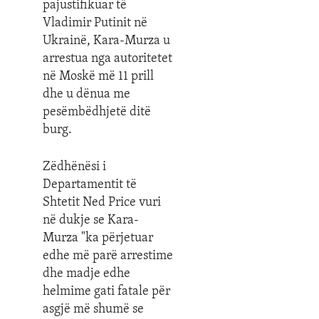
pajustifikuar të
Vladimir Putinit në
Ukrainë, Kara-Murza u
arrestua nga autoritetet
në Moskë më 11 prill
dhe u dënua me
pesëmbëdhjetë ditë
burg.
Zëdhënësi i
Departamentit të
Shtetit Ned Price vuri
në dukje se Kara-
Murza "ka përjetuar
edhe më parë arrestime
dhe madje edhe
helmime gati fatale për
asgjë më shumë se