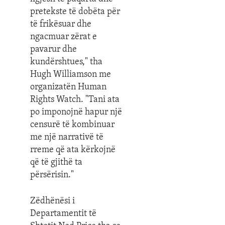
pretekste të dobëta për
të frikësuar dhe
ngacmuar zërat e
pavarur dhe
kundërshtues," tha
Hugh Williamson me
organizatën Human
Rights Watch. "Tani ata
po imponojnë hapur një
censurë të kombinuar
me një narrativë të
rreme që ata kërkojnë
që të gjithë ta
përsërisin."
Zëdhënësi i
Departamentit të