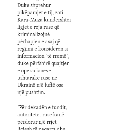
Duke shprehur
pikëpamjet e tij, zoti
Kara-Muza kundërshtoi
ligjet e reja ruse që
kriminalizojnë
përhapjen e asaj që
regjimi e konsideron si
informacion "të rremë",
duke përfshirë quajtjen
e operacioneve
ushtarake ruse në
Ukrainë një luftë ose
një pushtim.
"Për dekadën e fundit,
autoritetet ruse kanë
përdorur një rrjet
ligjesh të paqarta dhe