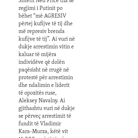
Shtetit Ned Price tha se
regjimi i Putinit po
bëhet “më AGRESIV
përtej kufijve të tij dhe
më represiv brenda
kufijve të tij”. Ai vuri në
dukje arrestimin vitin e
kaluar të mijëra
individëve që dolën
paqësisht në rrugë në
protestë për arrestimin
dhe ndalimin e liderit
të opozitës ruse,
Aleksey Navalny. Ai
gjithashtu vuri në dukje
se përveç arrestimit të
fundit të Vladimir
Kara-Murza, këtë vit