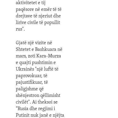
aktivitetet e tij
paqësore në emër të të
drejtave të njeriut dhe
lirive civile të popullit
rus".
Gjatë një vizite në
Shtetet e Bashkuara në
mars, zoti Kara-Murza
e quajti pushtimin e
Ukrainës "një luftë të
paprovokuar, të
pajustifikuar, të
paligjshme që
shënjestron qëllimisht
civilët". Ai theksoi se
“Rusia dhe regjimi i
Putinit nuk janë e njëjta