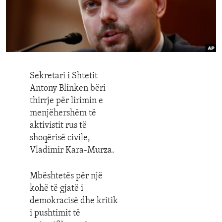
ENVIRONMENT AND HEALTH
IDEALS AND INSTITUTIONS
Sekretari i Shtetit
Antony Blinken bëri
thirrje për lirimin e
menjëhershëm të
aktivistit rus të
shoqërisë civile,
Vladimir Kara-Murza.
Mbështetës për një
kohë të gjatë i
demokracisë dhe kritik
i pushtimit të