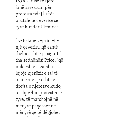
15,000 rusë të tjerë
janë arrestuar për
protesta ndaj luftës
brutale të qeverisë së
tyre kundër Ukrainës.
"Këto janë veprimet e
një qeverie...që është
thelbësisht e pasigurt,"
tha zëdhënësi Price, "që
nuk është e gatshme të
lejojë njerëzit e saj të
bëjnë atë që është e
drejta e njerëzve kudo,
të shprehin protestën e
tyre, të marshojnë në
mënyrë paqësore në
mënyrë që të dëgjohet