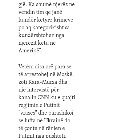
gjë. Ka shumë njerëz në
vendin tim që janë
kundër këtyre krimeve
po aq kategorikisht sa
kundërshtohen nga
njerëzit këtu në
Amerikë”.
Vetëm disa orë para se
të arrestohej në Moskë,
zoti Kara-Murza dha
një intervistë për
kanalin CNN ku e quajti
regjimin e Putinit
"vrasës" dhe parashikoi
se lufta në Ukrainë do
të çonte në rënien e
Putinit nga pushteti.