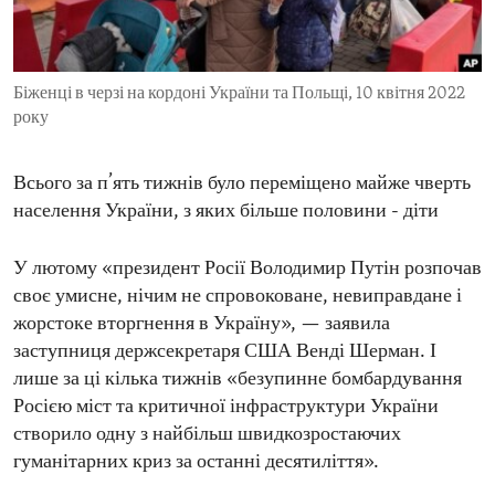
ENVIRONMENT AND HEALTH
IDEALS AND INSTITUTIONS
Біженці в черзі на кордоні України та Польщі, 10 квітня 2022
року
Всього за п’ять тижнів було переміщено майже чверть
населення України, з яких більше половини - діти
У лютому «президент Росії Володимир Путін розпочав
своє умисне, нічим не спровоковане, невиправдане і
жорстоке вторгнення в Україну», — заявила
заступниця держсекретаря США Венді Шерман. І
лише за ці кілька тижнів «безупинне бомбардування
Росією міст та критичної інфраструктури України
створило одну з найбільш швидкозростаючих
гуманітарних криз за останні десятиліття».