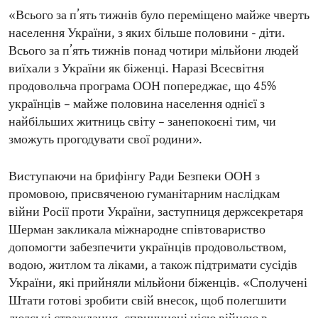
«Всього за п’ять тижнів було переміщено майже чверть
населення України, з яких більше половини - діти.
Всього за п’ять тижнів понад чотири мільйони людей
виїхали з України як біженці. Наразі Всесвітня
продовольча програма ООН попереджає, що 45%
українців – майже половина населення однієї з
найбільших житниць світу – занепокоєні тим, чи
зможуть прогодувати свої родини».
Виступаючи на брифінгу Ради Безпеки ООН з
промовою, присвяченою гуманітарним наслідкам
війни Росії проти України, заступниця держсекретаря
Шерман закликала міжнародне співтовариство
допомогти забезпечити українців продовольством,
водою, житлом та ліками, а також підтримати сусідів
України, які прийняли мільйони біженців. «Сполучені
Штати готові зробити свій внесок, щоб полегшити