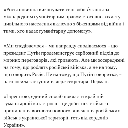
«Росія повинна виконувати свої зобов’язання за
міжнародним гуманітарним правом стосовно захисту
цивільного населення включно з біженцями від війни і
тими, хто надає гуманітарну допомогу».
«Ми сподіваємося – ми направду сподіваємося – що
президент Путін продемонструє серйозний підхід до
мирних переговорів, які тривають. Але ми зосереджені
на тому, що роблять російські війська, а не на тому,
що говорить Росія. Не на тому, що Путін говорить», –
наголосила заступниця держсекретаря Шерман.
«І зрештою, єдиний спосіб покласти край цій
гуманітарній катастрофі – це добитися стійкого
припинення вогню та повного виведення російських
військ з української території, геть від кордонів
України».