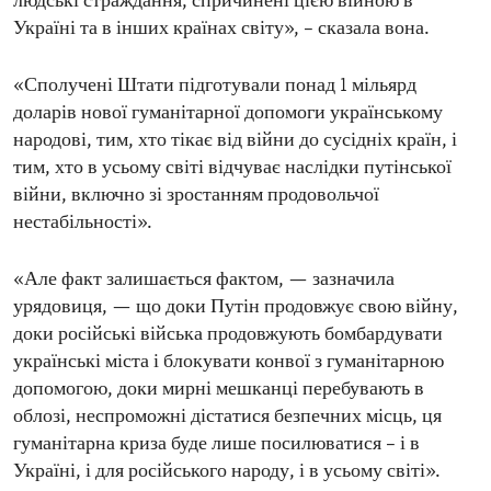
людські страждання, спричинені цією війною в
Україні та в інших країнах світу», – сказала вона.
«Сполучені Штати підготували понад 1 мільярд
доларів нової гуманітарної допомоги українському
народові, тим, хто тікає від війни до сусідніх країн, і
тим, хто в усьому світі відчуває наслідки путінської
війни, включно зі зростанням продовольчої
нестабільності».
«Але факт залишається фактом, — зазначила
урядовиця, — що доки Путін продовжує свою війну,
доки російські війська продовжують бомбардувати
українські міста і блокувати конвої з гуманітарною
допомогою, доки мирні мешканці перебувають в
облозі, неспроможні дістатися безпечних місць, ця
гуманітарна криза буде лише посилюватися – і в
Україні, і для російського народу, і в усьому світі».