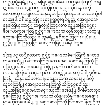
တရုတ္အစိုးရရဲ႕ လူ႕အခြင့္အေရးခ်ိဳးေဖာက္မႈေတြကို တရု
တ္အစိုးရကို အစဥ္တဆက္ တိုက္ရိုက္ေျပာဆိုေနသလို
အလားတူ ေျပာဆိုေနသူေတြကိုလည္း ေထာက္ခံပါ
တယ္။ ဒီ ခရီးစဥ္အတြင္း တရုတ္အစိုးရ ခ်မွတ္တဲ့ အေျခအေ
နေတြေၾကာင့္ တရုတ္နိုင္ငံတြင္းက လူ႕အခြင့္အေရး
ခ်ိဳးေဖာက္မႈေတြ ရွင္က်င္းေဒသက လူမ်ိဳးတုန္း သတ္ျ
ဖတ္မႈေတြကိုလည္း သူမရဲ႕ ခရီးစဥ္အတြင္း ျပီးျပ
ည့္စံုျပီး လြတ္လပ္စြာ ေလ့လာခြင့္ မရပါဘူး။
ဒါ့အျပင္ ထပ္သိရတာက ရွင္က်င္းေဒသခံေတြကို ေစာဒ
ကမတက္ဖို႕ ၊ ေဒသတြင္းက အေျခအေနေတြကို ပြ
င့္ပြင့္လင္းလင္းမေျပာဖို႕ ၾကိဳ သတိေပးထား
တာေတြေၾကာင့္ ရာခ်ီ ေပ်ာက္ဆံုးေနတဲ့ ဝီဂါလူမ်ိဳးေ
တြနဲ႕ ထိန္းသိမ္းေရးစခန္းထဲက သန္းနဲ႔ ခ်ီတဲ့
လူေတြရဲ႕ အေျခအေနေတြကို သိခြင့္မရပါဘူး။
လူ႕အခြင့္အေရးမဟာမင္းၾကီး အေနနဲ႕ ဝီဂါမိသားစုဝ
င္ေတြနဲ႔ ရွင္က်င္းေဒသက ထိန္းသိမ္းေရးစခန္း
မွာမဟုတ္ေပမဲ႕ ျပင္ပေဒသေတြကို သြားလာခြင့္မရွိတဲ့