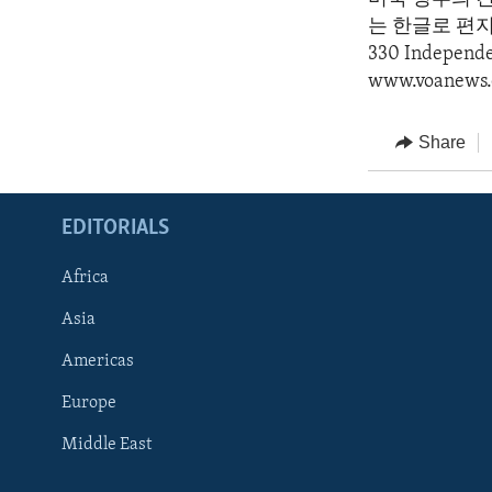
는 한글로 편지를 
330 Indepen
www.voanews.
Share
EDITORIALS
Africa
Asia
Americas
Europe
FOLLOW US
Middle East