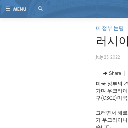
Accessibility
MENU
links
Search
Skip
HOME
미 정부 논평
to
VIDEO
main
러시아
content
RADIO
Skip
REGIONS
July 25, 2022
to
main
TOPICS
AFRICA
Navigation
Share
ARCHIVE
AMERICAS
HUMAN RIGHTS
Skip
미국 정부의 
to
ABOUT US
ASIA
SECURITY AND DEFENSE
가며 우크라이
Search
EUROPE
AID AND DEVELOPMENT
구(OSCE)미
MIDDLE EAST
DEMOCRACY AND GOVERNANCE
그러면서 헤르
ECONOMY AND TRADE
가 우크라이나
습니다.