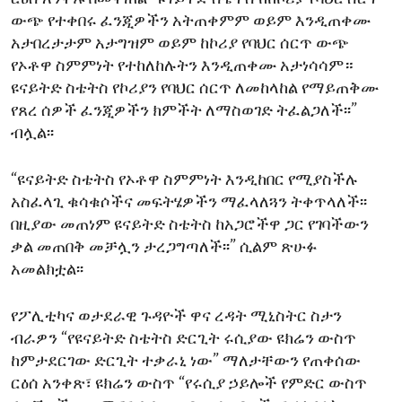
ውጭ የተቀበሩ ፈንጂዎችን አትጠቀምም ወይም እንዲጠቀሙ
አታበረታታም አታግዝም ወይም ከኮሪያ የባህር ሰርጥ ውጭ
የኦቶዋ ስምምነት የተከለከሉትን እንዲጠቀሙ አታነሳሳም።
ዩናይትድ ስቴትስ የኮሪያን የባህር ሰርጥ ለመከላከል የማይጠቅሙ
የጸረ ሰዎች ፈንጂዎችን ክምችት ለማስወገድ ትፈልጋለች፡፡”
ብሏል፡፡
“ዩናይትድ ስቴትስ የኦቶዋ ስምምነት እንዲከበር የሚያስችሉ
አስፈላጊ ቁሳቁሶችና መፍትሄዎችን ማፈላለጓን ትቀጥላለች፡፡
በዚያው መጠነም ዩናይትድ ስቴትስ ከአጋሮችዋ ጋር የገባችውን
ቃል መጠበቅ መቻሏን ታረጋግጣለች፡፡” ሲልም ጽሁፉ
አመልክቷል፡፡
የፖሊቲካና ወታደራዊ ጉዳዮች ዋና ረዳት ሚኒስትር ስታን
ብራዎን “የዩናይትድ ስቴትስ ድርጊት ሩሲያው ዩክሬን ውስጥ
ከምታደርገው ድርጊት ተቃራኒ ነው” ማለታቸውን የጠቀሰው
ርዕሰ አንቀጽ፣ ዩክሬን ውስጥ “የሩሲያ ኃይሎች የምድር ውስጥ