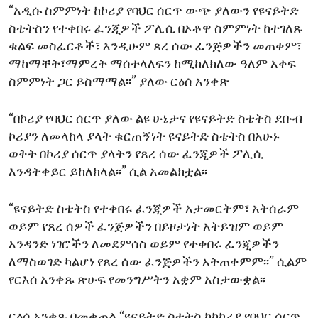
“አዲሱ ስምምነት ከኮሪያ የባህር ሰርጥ ውጭ ያለውን የዩናይትድ
ENVIRONMENT AND HEALTH
ስቴትስን የተቀበሩ ፈንጂዎች ፖሊሲ በኦቶዋ ስምምነት ከተገለጹ
IDEALS AND INSTITUTIONS
ቁልፍ መስፈርቶች፣ እንዲሁም ጸረ ሰው ፈንጅዎችን መጠቀም፣
ማከማቸት፣ማምረት ማሰተላለፍን ከሚከለክለው ዓለም አቀፍ
ስምምነት ጋር ይስማማል፡፡” ያለው ርዕሰ አንቀጽ
“በኮሪያ የባህር ሰርጥ ያለው ልዩ ሁኔታና የዩናይትድ ስቴትስ ደቡብ
ኮሪያን ለመላከላ ያላት ቁርጠኝነት ዩናይትድ ስቴትስ በአሁኑ
ወቅት በኮሪያ ሰርጥ ያላትን የጸረ ሰው ፈንጂዎች ፖሊሲ
እንዳትቀይር ይከለክላል፡፡” ሲል አመልክቷል፡፡
“ዩናይትድ ስቴትስ የተቀበሩ ፈንጂዎች አታመርትም፣ አትሰራም
ወይም የጸረ ሰዎች ፈንጅዎችን በይዞታነት አትይዝም ወይም
አንዳንድ ነገሮችን ለመደምሰስ ወይም የተቀበሩ ፈንጂዎችን
ለማስወገድ ካልሆነ የጸረ ሰው ፈንጅዎችን አትጠቀምም፡፡” ሲልም
የርእሰ አንቀጹ ጽሁፍ የመንግሥትን አቋም አስታውቋል፡፡
ርዕሰ አንቀጹ በመቀጠል “ዩናይትድ ስቴትስ ከከኮሪያ የባህር ሰርጥ