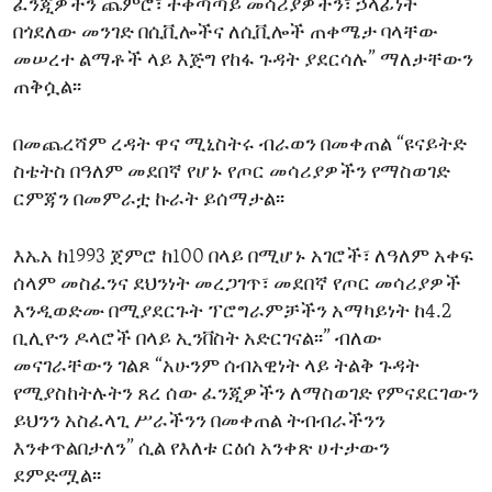
ፈንጂዎችን ጨምሮ፣ ተቀጣጣይ መሳሪያዎችን፣ ኃላፊነት
በጎደለው መንገድ በሲቪሎችና ለሲቪሎች ጠቀሜታ ባላቸው
መሠረተ ልማቶች ላይ እጅግ የከፋ ጉዳት ያደርሳሉ” ማለታቸውን
ጠቅሷል፡፡
በመጨረሻም ረዳት ዋና ሚኒስትሩ ብራወን በመቀጠል “ዩናይትድ
ስቴትስ በዓለም መደበኛ የሆኑ የጦር መሳሪያዎችን የማስወገድ
ርምጃን በመምራቷ ኩራት ይሰማታል፡፡
እኤአ ከ1993 ጀምሮ ከ100 በላይ በሚሆኑ አገሮች፣ ለዓለም አቀፍ
ሰላም መስፈንና ደህንነት መረጋገጥ፣ መደበኛ የጦር መሳሪያዎች
እንዲወድሙ በሚያደርጉት ፕሮግራምቻችን አማካይነት ከ4.2
ቢሊዮን ዶላሮች በላይ ኢንቨስት አድርገናል፡፡” ብለው
መናገራቸውን ገልጾ “አሁንም ሰብአዊነት ላይ ትልቅ ጉዳት
የሚያስከትሉትን ጸረ ሰው ፈንጂዎችን ለማስወገድ የምናደርገውን
ይህንን አስፈላጊ ሥራችንን በመቀጠል ትብብራችንን
እንቀጥልበታለን” ሲል የእለቱ ርዕሰ አንቀጽ ሀተታውን
ደምድሟል፡፡