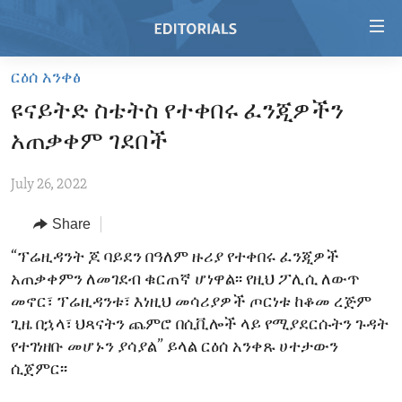
Accessibility
links
Skip
ርዕሰ አንቀፅ
to
HOME
ዩናይትድ ስቴትስ የተቀበሩ ፈንጂዎችን
main
VIDEO
content
አጠቃቀም ገደበች
RADIO
Skip
to
July 26, 2022
REGIONS
main
Share
TOPICS
AFRICA
Navigation
Skip
ARCHIVE
“ፕሬዚዳንት ጆ ባይደን በዓለም ዙሪያ የተቀበሩ ፈንጂዎች
AMERICAS
HUMAN RIGHTS
to
አጠቃቀምን ለመገደብ ቁርጠኛ ሆነዋል፡፡ የዚህ ፖሊሲ ለውጥ
ABOUT US
ASIA
SECURITY AND DEFENSE
Search
መኖር፣ ፕሬዚዳንቱ፣ እነዚህ መሳሪያዎች ጦርነቱ ከቆመ ረጅም
EUROPE
AID AND DEVELOPMENT
ጊዜ በኋላ፣ ህጻናትን ጨምሮ በሲቪሎች ላይ የሚያደርሱትን ጉዳት
FOLLOW US
የተገነዘቡ መሆኑን ያሳያል” ይላል ርዕሰ አንቀጹ ሀተታውን
MIDDLE EAST
DEMOCRACY AND GOVERNANCE
ሲጀምር፡፡
ECONOMY AND TRADE