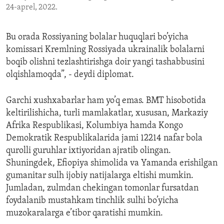
24-aprel, 2022.
Bu orada Rossiyaning bolalar huquqlari bo’yicha
komissari Kremlning Rossiyada ukrainalik bolalarni
boqib olishni tezlashtirishga doir yangi tashabbusini
olqishlamoqda”, - deydi diplomat.
Garchi xushxabarlar ham yo’q emas. BMT hisobotida
keltirilishicha, turli mamlakatlar, xususan, Markaziy
Afrika Respublikasi, Kolumbiya hamda Kongo
Demokratik Respublikalarida jami 12214 nafar bola
qurolli guruhlar ixtiyoridan ajratib olingan.
Shuningdek, Efiopiya shimolida va Yamanda erishilgan
gumanitar sulh ijobiy natijalarga eltishi mumkin.
Jumladan, zulmdan chekingan tomonlar fursatdan
foydalanib mustahkam tinchlik sulhi bo’yicha
muzokaralarga e’tibor qaratishi mumkin.