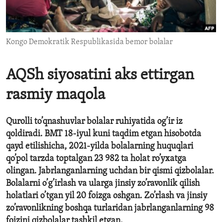
ENVIRONMENT AND HEALTH
IDEALS AND INSTITUTIONS
Kongo Demokratik Respublikasida bemor bolalar
AQSh siyosatini aks ettirgan
rasmiy maqola
Qurolli to’qnashuvlar bolalar ruhiyatida og’ir iz
qoldiradi. BMT 18-iyul kuni taqdim etgan hisobotda
qayd etilishicha, 2021-yilda bolalarning huquqlari
qo’pol tarzda toptalgan 23 982 ta holat ro’yxatga
olingan. Jabrlanganlarning uchdan bir qismi qizbolalar.
Bolalarni o’g’irlash va ularga jinsiy zo’ravonlik qilish
holatlari o’tgan yil 20 foizga oshgan. Zo’rlash va jinsiy
zo’ravonlikning boshqa turlaridan jabrlanganlarning 98
foizini qizbolalar tashkil etgan.