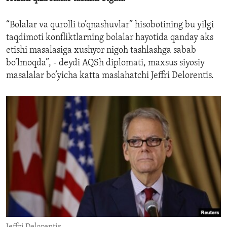
“Bolalar va qurolli to’qnashuvlar” hisobotining bu yilgi
taqdimoti konfliktlarning bolalar hayotida qanday aks
etishi masalasiga xushyor nigoh tashlashga sabab
bo’lmoqda”, - deydi AQSh diplomati, maxsus siyosiy
masalalar bo’yicha katta maslahatchi Jeffri Delorentis.
Jeffri Delorentis