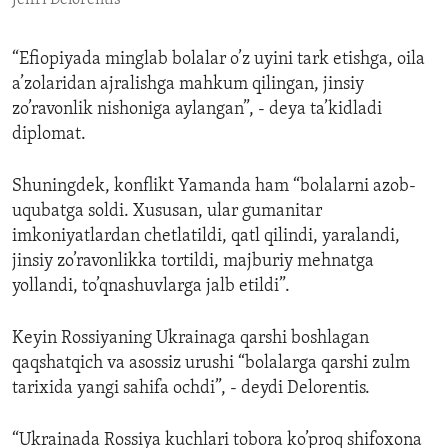
“Efiopiyada minglab bolalar o’z uyini tark etishga, oila
a’zolaridan ajralishga mahkum qilingan, jinsiy
zo’ravonlik nishoniga aylangan”, - deya ta’kidladi
diplomat.
Shuningdek, konflikt Yamanda ham “bolalarni azob-
uqubatga soldi. Xususan, ular gumanitar
imkoniyatlardan chetlatildi, qatl qilindi, yaralandi,
jinsiy zo’ravonlikka tortildi, majburiy mehnatga
yollandi, to’qnashuvlarga jalb etildi”.
Keyin Rossiyaning Ukrainaga qarshi boshlagan
qaqshatqich va asossiz urushi “bolalarga qarshi zulm
tarixida yangi sahifa ochdi”, - deydi Delorentis.
“Ukrainada Rossiya kuchlari tobora ko’proq shifoxona