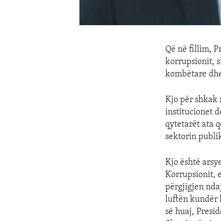
Që në fillim, P
korrupsionit, s
kombëtare dhe 
Kjo për shkak 
institucionet 
qytetarët ata 
sektorin publi
Kjo është arsy
Korrupsionit, 
përgjigjen nda
luftën kundër 
së huaj, Presi