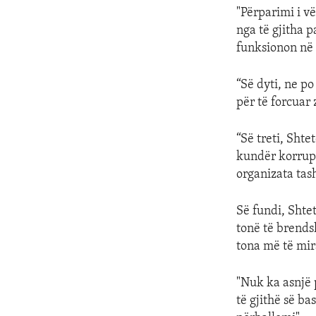
"Përparimi i v
nga të gjitha p
funksionon në 
“Së dyti, ne p
për të forcuar
“Së treti, Sht
kundër korrup
organizata tas
Së fundi, Shtet
tonë të brends
tona më të mir
"Nuk ka asnjë 
të gjithë së ba