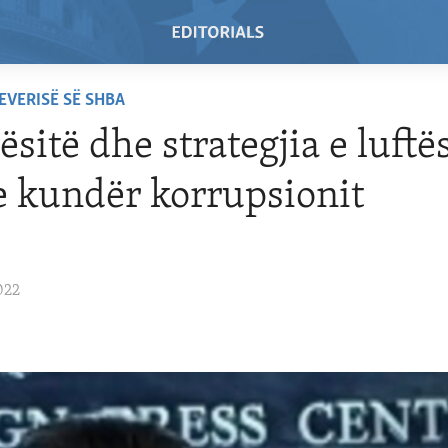
EVERISË SË SHBA
ësitë dhe strategjia e luftë
e kundër korrupsionit
022