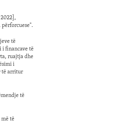
 2022],
a përforcuese".
jeve të
 i financave të
ta, ruajtja dhe
ësimi i
të arritur
vëmendje të
e më të