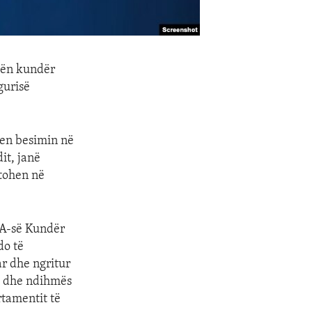
ftën kundër
gurisë
.
yen besimin në
it, janë
stohen në
BA-së Kundër
do të
ar dhe ngritur
ne dhe ndihmës
rtamentit të