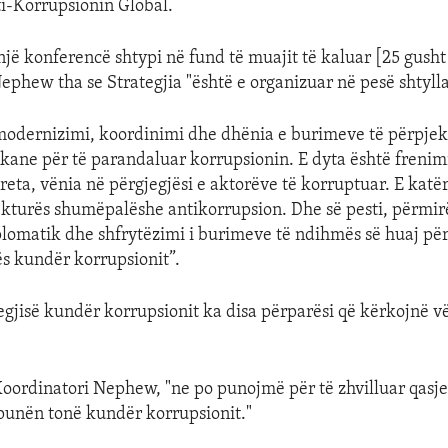
ti-Korrupsionin Global.
një konferencë shtypi në fund të muajit të kaluar [25 gusht
ephew tha se Strategjia "është e organizuar në pesë shtyll
modernizimi, koordinimi dhe dhënia e burimeve të përpjek
kane për të parandaluar korrupsionin. E dyta është frenimi
reta, vënia në përgjegjësi e aktorëve të korruptuar. E katër
tekturës shumëpalëshe antikorrupsion. Dhe së pesti, përmir
lomatik dhe shfrytëzimi i burimeve të ndihmës së huaj për 
ës kundër korrupsionit”.
tegjisë kundër korrupsionit ka disa përparësi që kërkojnë 
 Koordinatori Nephew, "ne po punojmë për të zhvilluar qasj
punën tonë kundër korrupsionit."