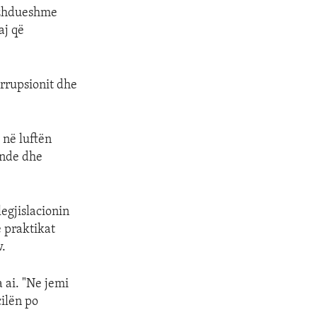
vazhdueshme
aj që
rrupsionit dhe
 në luftën
ende dhe
legjislacionin
ë praktikat
w.
 ai. "Ne jemi
cilën po