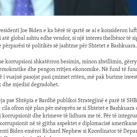
residenti Joe Biden e ka bërë të qartë se ai e konsideron lu
i atë global ashtu edhe vendor, si një interes thelbësor të si
përparësi të politikës së jashtme për Shtetet e Bashkuara
se korrupsioni shkatërron besimin, minon zhvillimin, gërr
demokratike dhe pengon rritjen ekonomike. Në fund të fund
që i vuajnë pasojat pasi çmimet rriten, më pak burime inve
k dhe mjedisi degradohet.
eja pse Shtëpia e Bardhë publikoi Strategjinë e parë të SH
e cila ofron një plan për mënyrën se si Shtetet e Bashkuara 
j korrupsionit dhe krimeve të lidhura me të. Për të integru
korrupsionit në të gjitha aspektet e diplomacisë amerika
denti Biden emëroi Richard Nephew si Koordinator të Depa