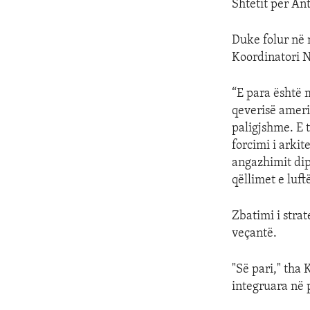
Shtetit për An
Duke folur në 
Koordinatori N
“E para është 
qeverisë ameri
paligjshme. E t
forcimi i arki
angazhimit dip
qëllimet e luft
Zbatimi i stra
veçantë.
"Së pari," tha
integruara në 