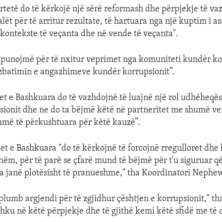
ërtetë do të kërkojë një sërë reformash dhe përpjekje të 
alët për të arritur rezultate, të hartuara nga një kuptim i as
kontekste të veçanta dhe në vende të veçanta".
o punojmë për të nxitur veprimet nga komuniteti kundër ko
 zbatimin e angazhimeve kundër korrupsionit”.
etet e Bashkuara do të vazhdojnë të luajnë një rol udhëheqës
sionit dhe ne do ta bëjmë këtë në partneritet me shumë v
hmë të përkushtuara për këtë kauzë”.
et e Bashkuara "do të kërkojnë të forcojnë rregulloret dhe 
hëm, për të parë se çfarë mund të bëjmë për t'u siguruar q
a janë plotësisht të pranueshme," tha Koordinatori Nephe
plumb argjendi për të zgjidhur çështjen e korrupsionit," tha
shku në këtë përpjekje dhe të gjithë kemi këtë sfidë me të 