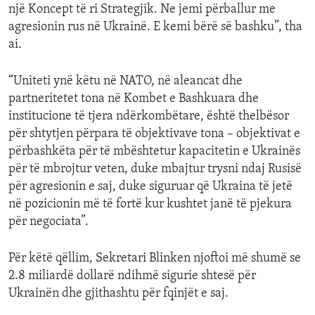
një Koncept të ri Strategjik. Ne jemi përballur me
agresionin rus në Ukrainë. E kemi bërë së bashku”, tha
ai.
“Uniteti ynë këtu në NATO, në aleancat dhe
partneritetet tona në Kombet e Bashkuara dhe
institucione të tjera ndërkombëtare, është thelbësor
për shtytjen përpara të objektivave tona – objektivat e
përbashkëta për të mbështetur kapacitetin e Ukrainës
për të mbrojtur veten, duke mbajtur trysni ndaj Rusisë
për agresionin e saj, duke siguruar që Ukraina të jetë
në pozicionin më të fortë kur kushtet janë të pjekura
për negociata”.
Për këtë qëllim, Sekretari Blinken njoftoi më shumë se
2.8 miliardë dollarë ndihmë sigurie shtesë për
Ukrainën dhe gjithashtu për fqinjët e saj.