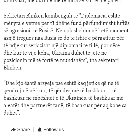
unifikuar, me burime më të mira se kurrë më parë”.
Sekretari Blinken këmbënguli se "Diplomacia është
mënyra e vetme për t'i dhënë fund përfundimisht luftës
së agresionit të Rusisë. Ne nuk shohim në këtë moment
asnjë tregues nga Rusia se do të ishte e përgatitur për
të ndjekur seriozisht një diplomaci të tillë, por nëse
dhe kur të vijë koha, Ukraina duhet të jetë në
pozicionin më të fortë të mundshëm”, tha sekretari
Blinken.
“Dhe kjo është arsyeja pse është kaq jetike që ne të
qëndrojmë në kurs, të qëndrojmë të bashkuar – të
bashkuar në mbështetje të Ukrainës, të bashkuar me
aleatët dhe partnerët tanë, të bashkuar për aq kohë sa
duhet”.
Share
Follow us