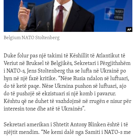
ENVIRONMENT AND HEALTH
IDEALS AND INSTITUTIONS
Belgium NATO Stoltenberg
Duke folur pas një takimi të Këshillit të Atlantikut të
Veriut në Bruksel të Belgjikës, Sekretari i Përgjithshëm
i NATO-s, Jens Stoltenberg tha se lufta në Ukrainë po
hyn në një fazë kritike. “Nëse Rusia ndalon së luftuari,
do të ketë paqe. Nëse Ukraina pushon së luftuari, ajo
do të pushojë së ekzistuari si një komb i pavarur.
Kështu që ne duhet të vazhdojmë në rrugën e nisur për
interesin tone dhe atë të Ukrainës”.
Sekretari amerikan i Shtetit Antony Blinken është i të
njëjtit mendim. “Ne kemi dalë nga Samiti i NATO-s me