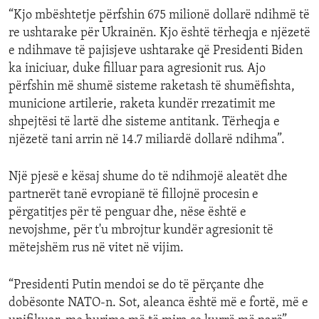
“Kjo mbështetje përfshin 675 milionë dollarë ndihmë të
re ushtarake për Ukrainën. Kjo është tërheqja e njëzetë
e ndihmave të pajisjeve ushtarake që Presidenti Biden
ka iniciuar, duke filluar para agresionit rus. Ajo
përfshin më shumë sisteme raketash të shumëfishta,
municione artilerie, raketa kundër rrezatimit me
shpejtësi të lartë dhe sisteme antitank. Tërheqja e
njëzetë tani arrin në 14.7 miliardë dollarë ndihma”.
Një pjesë e kësaj shume do të ndihmojë aleatët dhe
partnerët tanë evropianë të fillojnë procesin e
përgatitjes për të penguar dhe, nëse është e
nevojshme, për t'u mbrojtur kundër agresionit të
mëtejshëm rus në vitet në vijim.
“Presidenti Putin mendoi se do të përçante dhe
dobësonte NATO-n. Sot, aleanca është më e fortë, më e