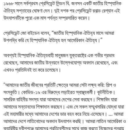
১৯৬৮ সালে সর্বপ্রথম প্রেসিডেন্ট লিন্ডন বি. জনসন একটি জাতীয় হিস্প্যানিক
ঐতিহ্য সপ্তাহের ঘোষণা দেন। দুই দশক পর প্রেসিডেন্ট রনাল্ড রেগ্যান এই
‍উদযাপনটিকে পুরো এক মাস পর্যন্ত সম্প্রসারিত করেন।
প্রেসিডেন্ট জো বাইডেন বলেন, “জাতীয় হিস্প্যানিক ঐতিহ্য মাসে আমরা
উপলব্ধি করি যে হিস্প্যানিক ঐতিহ্য হল আমেরিকান ঐতিহ্য।”
অবশ্যই হিস্প্যানিক ঐতিহ্যবাহী মানুষজন যুক্তরাষ্ট্রে এক গভীর প্রভাব
রেখেছেন, আমাদের জাতীয় উন্নয়নে উল্লেখযোগ্য অবদান রেখেছেন, এবং
এখনও প্রতিদিনই তা করে চলেছেন।
"আমাদের জাতীয় জীবনের প্রতিটি ক্ষেত্রে আমরা সেটা লক্ষ্য করি: শিল্প ও
সংস্কৃতি। কোভিড-১৯ এর বিরুদ্ধে লড়াইরত স্বাস্থ্যকর্মী। কূটনীতিক।
সামরিক বাহিনীর সদস্য যারা আমাদের দেশের সেবা করছেন। শিক্ষাবিদ যারা
আমাদের সন্তানদের শিক্ষাদান করছেন। এবং সে সকল সম্মুখসারির যোদ্ধা যারা
এই মহামারীর মধ্যে আমাদের দেশের ভার বহন করে নিয়ে এসেছেন। … আমরা
আমাদের দেশে লাতিনোদের অবদান উদযাপন করছি। আমরা লাতিন আমেরিকা ও
ক্যারিবীয় দ্বীপপুঞ্জে আমাদের প্রতিবেশীদের সাথে কাজ করতে নিজেদের পুনরায়