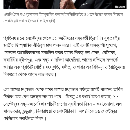
ENVIRONMENT AND HEALTH
ওয়াশিংটনে কংগ্রেসানাল হিস্প্যানিক ককাস ইনস্টিটিউটের ৪৫ তম উত্সবে ভাষণ দিচ্ছেন
IDEALS AND INSTITUTIONS
প্রেসিডেন্ট জো বাইডেন ( ফাইল ছবি)
প্রতিবছর ১৫ সেপ্টেম্বর থেকে ১৫ অক্টোবরের মধ্যবর্তী ত্রিশদিন যুক্তরাষ্ট্র
জাতীয় হিস্প্যানিক ঐতিহ্য মাস পালন করে। এটি একটি মাসব্যাপী সুযোগ,
সেসকল আমেরিকানদের সম্মানিত করার যাদের শিকড় হল স্পেন, মেক্সিকো,
ক্যারিবীয় দ্বীপপুঞ্জ, এবং মধ্য ও দক্ষিণ আমেরিকা্, তাদের ইতিহাস সম্পর্কে
জানার এবং প্রতিটি গোষ্ঠীর সংস্কৃতি, সঙ্গীত, ও খাবার এর বিভিন্ন ও বৈচিত্র্যময়
দিকগুলো থেকে আনন্দ লাভ করার।
এক মাসের মধ্যভাগ থেকে পরের মাসের মধ্যভাগ পর্যন্ত মাসটি পালনের তারিখ
নির্ধারণ করা বেশ অদ্ভূত লাগতে পারে। কিন্তু এর যথার্থ কারণ রয়েছে: ১৫
সেপ্টেম্বর মধ্য-আমেরিকার পাঁচটি দেশের স্বাধীনতা দিবস – গুয়াতেমালা, এল
সালভাদোর, হন্ডুরাস, নিকারাগুয়া ও কোস্টারিকা। অপরদিকে ১৬ সেপ্টেম্বর
মেক্সিকোর স্বাধীনতা দিবস।