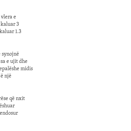
 vlera e
jkaluar 3
kaluar 1.3
ë synojnë
sa e ujit dhe
repalëshe midis
jë një
rëse që nxit
lëshuar
vendosur