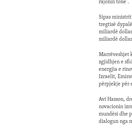
rajonin tonë”.
Sipas ministrit
tregtisë dypal
miliardë dollar
miliardë dollar
Marrëveshjet k
zgjidhjen e sfi
energjia e rin
Izraelit, Emira
përpjekje për 
Avi Hasson, dre
novacionin izr
mundësi dhe po
dialogun nga m