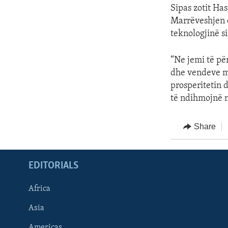
Sipas zotit Ha
Marrëveshjen e
teknologjinë s
“Ne jemi të pë
dhe vendeve me
prosperitetin 
të ndihmojnë n
Share
EDITORIALS
Africa
Asia
Americas