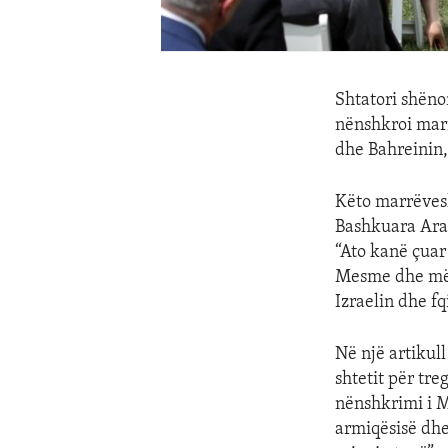
Shtatori shënon
nënshkroi mar
dhe Bahreinin,
Këto marrëvesh
Bashkuara Arab
“Ato kanë çuar
Mesme dhe më g
Izraelin dhe fqi
Në një artikull
shtetit për tr
nënshkrimi i M
armiqësisë dhe