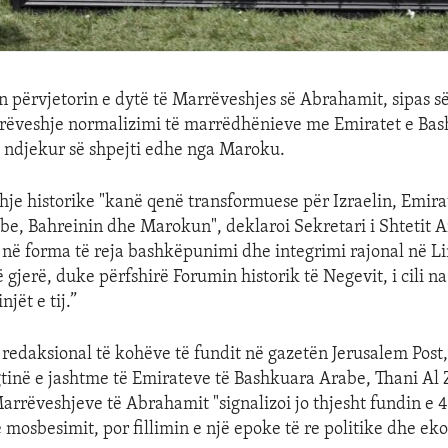
 përvjetorin e dytë të Marrëveshjes së Abrahamit, sipas së 
rëveshje normalizimi të marrëdhënieve me Emiratet e Ba
 ndjekur së shpejti edhe nga Maroku.
je historike "kanë qenë transformuese për Izraelin, Emira
e, Bahreinin dhe Marokun", deklaroi Sekretari i Shtetit A
 në forma të reja bashkëpunimi dhe integrimi rajonal në L
jerë, duke përfshirë Forumin historik të Negevit, i cili n
njët e tij.”
 redaksional të kohëve të fundit në gazetën Jerusalem Post, 
egtinë e jashtme të Emirateve të Bashkuara Arabe, Thani Al 
arrëveshjeve të Abrahamit "signalizoi jo thjesht fundin e 4
 mosbesimit, por fillimin e një epoke të re politike dhe e