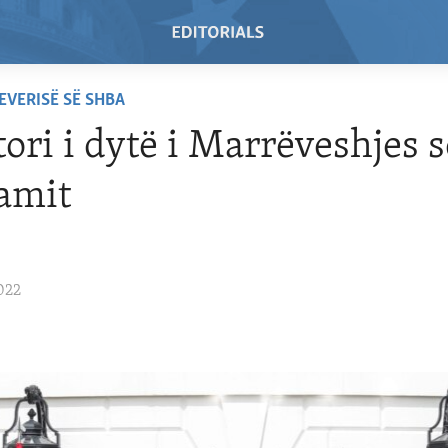
EVERISË SË SHBA
tori i dytë i Marrëveshjes s
amit
022