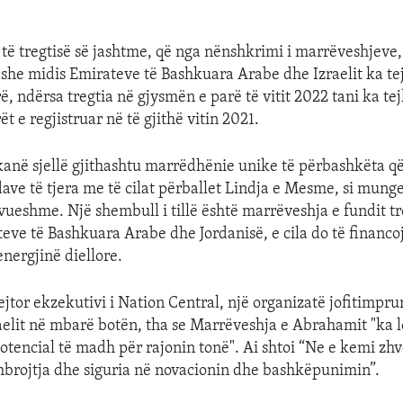
 të tregtisë së jashtme, që nga nënshkrimi i marrëveshjeve,
ëshe midis Emirateve të Bashkuara Arabe dhe Izraelit ka te
ë, ndërsa tregtia në gjysmën e parë të vitit 2022 tani ka tej
ët e regjistruar në të gjithë vitin 2021.
anë sjellë gjithashtu marrëdhënie unike të përbashkëta q
dave të tjera me të cilat përballet Lindja e Mesme, si munge
ovueshme. Një shembull i tillë është marrëveshja e fundit t
teve të Bashkuara Arabe dhe Jordanisë, e cila do të financo
energjinë diellore.
jtor ekzekutivi i Nation Central, një organizatë jofitimpru
aelit në mbarë botën, tha se Marrëveshja e Abrahamit "ka 
tencial të madh për rajonin tonë". Ai shtoi “Ne e kemi zh
brojtja dhe siguria në novacionin dhe bashkëpunimin”.