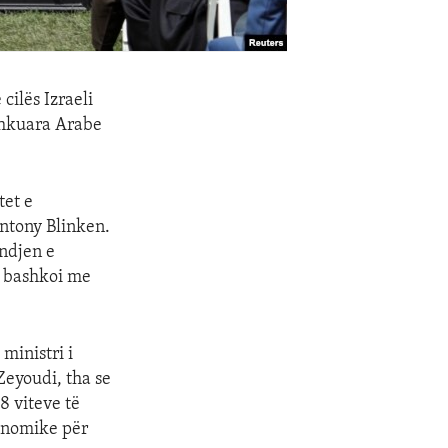
cilës Izraeli
shkuara Arabe
tet e
ntony Blinken.
indjen e
a bashkoi me
ministri i
Zeyoudi, tha se
8 viteve të
konomike për