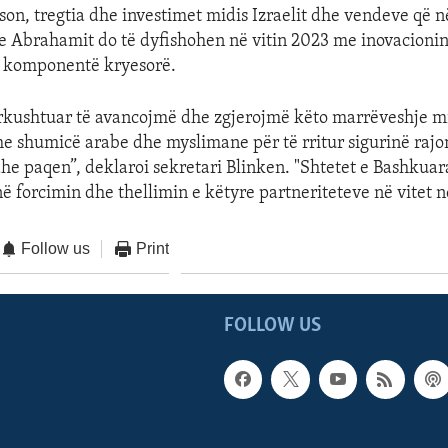
sson, tregtia dhe investimet midis Izraelit dhe vendeve që
 Abrahamit do të dyfishohen në vitin 2023 me inovacioni
i komponentë kryesorë.
rkushtuar të avancojmë dhe zgjerojmë këto marrëveshje mid
 shumicë arabe dhe myslimane për të rritur sigurinë rajo
dhe paqen”, deklaroi sekretari Blinken. "Shtetet e Bashkuar
ë forcimin dhe thellimin e këtyre partneriteteve në vitet n
Follow us
Print
FOLLOW US