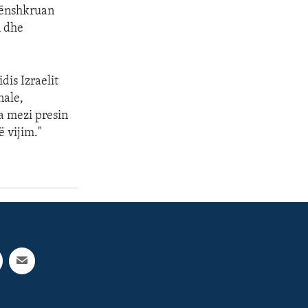
 nënshkruan
n dhe
is Izraelit
nale,
a mezi presin
ë vijim."