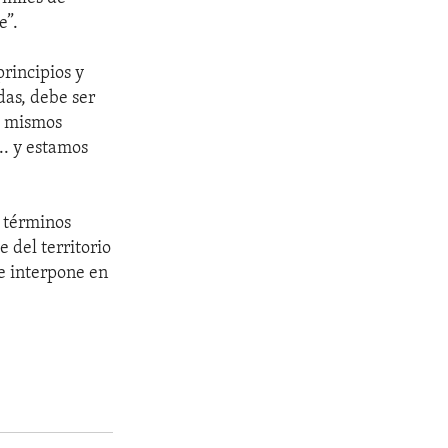
e”.
principios y
as, debe ser
s mismos
.. y estamos
n términos
 del territorio
se interpone en