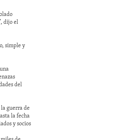
olado
 dijo el
o, simple y
 una
menazas
dades del
 la guerra de
asta la fecha
ados y socios
 miles de