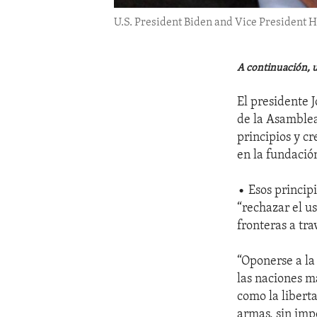
U.S. President Biden and Vice President H
A continuación, un
El presidente 
de la Asamblea
principios y c
en la fundació
• Esos princip
“rechazar el us
fronteras a tr
“Oponerse a la
las naciones m
como la liberta
armas, sin imp