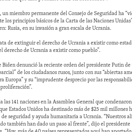
, un miembro permanente del Consejo de Seguridad ha “vi
 los principios básicos de la Carta de las Naciones Unidas”,
en: Rusia, en su invasión a gran escala de Ucrania.
rata de extinguir el derecho de Ucrania a existir como estad
el derecho de Ucrania a existir como pueblo”.
e Biden denunció la reciente orden del presidente Putin de
parcial” de los ciudadanos rusos, junto con sus “abiertas a
ra Europa” y su “imprudente desprecio por las responsabili
proliferación”.
 a las 141 naciones en la Asamblea General que condenaron
 que Estados Unidos ha destinado más de $25 mil millones h
a de seguridad y ayuda humanitaria a Ucrania. “Nuestros ali
do también han dado un paso al frente”, dijo el presidente
. “Hoy, más de 40 países representados aquí han aportado