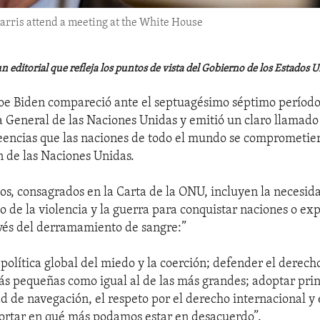
arris attend a meeting at the White House
 editorial que refleja los puntos de vista del Gobierno de los Estados U
Joe Biden compareció ante el septuagésimo séptimo período
 General de las Naciones Unidas y emitió un claro llamado 
reencias que las naciones de todo el mundo se comprometie
n de las Naciones Unidas.
ios, consagrados en la Carta de la ONU, incluyen la necesid
o de la violencia y la guerra para conquistar naciones o exp
avés del derramamiento de sangre:”
 política global del miedo y la coerción; defender el derec
ás pequeñas como igual al de las más grandes; adoptar prin
d de navegación, el respeto por el derecho internacional y 
ortar en qué más podamos estar en desacuerdo”.