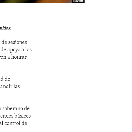
nidos:
 de sesiones
de apoyo a los
ron a honrar
ad de
andir las
ho soberano de
cipios básicos
el control de