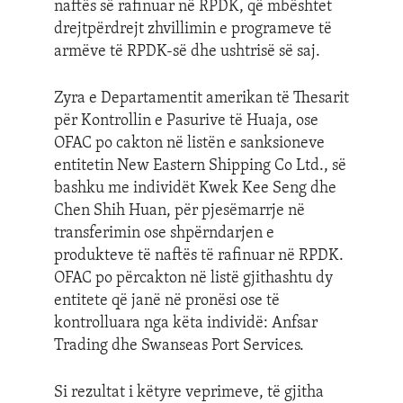
naftës së rafinuar në RPDK, që mbështet
drejtpërdrejt zhvillimin e programeve të
armëve të RPDK-së dhe ushtrisë së saj.
Zyra e Departamentit amerikan të Thesarit
për Kontrollin e Pasurive të Huaja, ose
OFAC po cakton në listën e sanksioneve
entitetin New Eastern Shipping Co Ltd., së
bashku me individët Kwek Kee Seng dhe
Chen Shih Huan, për pjesëmarrje në
transferimin ose shpërndarjen e
produkteve të naftës të rafinuar në RPDK.
OFAC po përcakton në listë gjithashtu dy
entitete që janë në pronësi ose të
kontrolluara nga këta individë: Anfsar
Trading dhe Swanseas Port Services.
Si rezultat i këtyre veprimeve, të gjitha