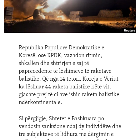
ENVIRONMENT AND HEALTH
IDEALS AND INSTITUTIONS
Republika Popullore Demokratike e
Koresë, ose RPDK, vazhdon ritmin,
shkallën dhe shtrirjen e saj të
paprecedentë të lëshimeve të raketave
balistike. Që nga 14 tetori, Koreja e Veriut
ka lëshuar 44 raketa balistike këtë vit,
gjashtë prej të cilave ishin raketa balistike
ndërkontinentale.
Si përgjigje, Shtetet e Bashkuara po
vendosin sanksione ndaj dy individëve dhe
tre subjekteve të lidhura me dërgimin e