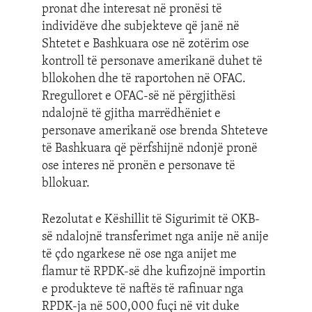
pronat dhe interesat në pronësi të
individëve dhe subjekteve që janë në
Shtetet e Bashkuara ose në zotërim ose
kontroll të personave amerikanë duhet të
bllokohen dhe të raportohen në OFAC.
Rregulloret e OFAC-së në përgjithësi
ndalojnë të gjitha marrëdhëniet e
personave amerikanë ose brenda Shteteve
të Bashkuara që përfshijnë ndonjë pronë
ose interes në pronën e personave të
bllokuar.
Rezolutat e Këshillit të Sigurimit të OKB-
së ndalojnë transferimet nga anije në anije
të çdo ngarkese në ose nga anijet me
flamur të RPDK-së dhe kufizojnë importin
e produkteve të naftës të rafinuar nga
RPDK-ja në 500,000 fuçi në vit duke