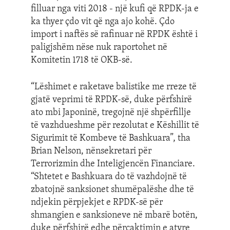
filluar nga viti 2018 - një kufi që RPDK-ja e
ka thyer çdo vit që nga ajo kohë. Çdo
import i naftës së rafinuar në RPDK është i
paligjshëm nëse nuk raportohet në
Komitetin 1718 të OKB-së.
“Lëshimet e raketave balistike me rreze të
gjatë veprimi të RPDK-së, duke përfshirë
ato mbi Japoninë, tregojnë një shpërfillje
të vazhdueshme për rezolutat e Këshillit të
Sigurimit të Kombeve të Bashkuara”, tha
Brian Nelson, nënsekretari për
Terrorizmin dhe Inteligjencën Financiare.
“Shtetet e Bashkuara do të vazhdojnë të
zbatojnë sanksionet shumëpalëshe dhe të
ndjekin përpjekjet e RPDK-së për
shmangien e sanksioneve në mbarë botën,
duke përfshirë edhe përcaktimin e atyre