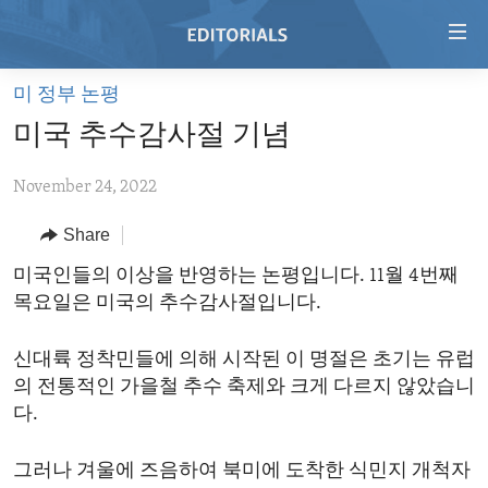
Accessibility
links
Skip
미 정부 논평
to
HOME
미국 추수감사절 기념
main
VIDEO
content
November 24, 2022
RADIO
Skip
to
REGIONS
Share
main
TOPICS
AFRICA
미국인들의 이상을 반영하는 논평입니다. 11월 4번째
Navigation
목요일은 미국의 추수감사절입니다.
Skip
ARCHIVE
AMERICAS
HUMAN RIGHTS
to
ABOUT US
ASIA
SECURITY AND DEFENSE
Search
신대륙 정착민들에 의해 시작된 이 명절은 초기는 유럽
의 전통적인 가을철 추수 축제와 크게 다르지 않았습니
EUROPE
AID AND DEVELOPMENT
FOLLOW US
다.
MIDDLE EAST
DEMOCRACY AND GOVERNANCE
그러나 겨울에 즈음하여 북미에 도착한 식민지 개척자
ECONOMY AND TRADE