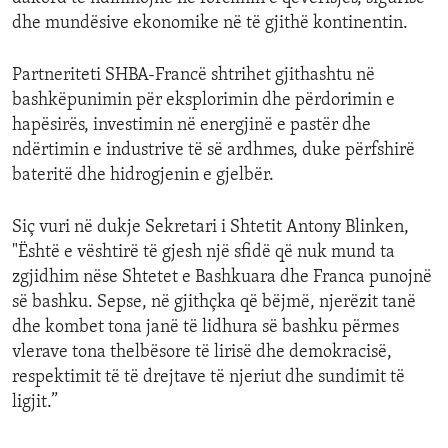
dhe mundësive ekonomike në të gjithë kontinentin.
Partneriteti SHBA-Francë shtrihet gjithashtu në
bashkëpunimin për eksplorimin dhe përdorimin e
hapësirës, investimin në energjinë e pastër dhe
ndërtimin e industrive të së ardhmes, duke përfshirë
bateritë dhe hidrogjenin e gjelbër.
Siç vuri në dukje Sekretari i Shtetit Antony Blinken,
"Është e vështirë të gjesh një sfidë që nuk mund ta
zgjidhim nëse Shtetet e Bashkuara dhe Franca punojnë
së bashku. Sepse, në gjithçka që bëjmë, njerëzit tanë
dhe kombet tona janë të lidhura së bashku përmes
vlerave tona thelbësore të lirisë dhe demokracisë,
respektimit të të drejtave të njeriut dhe sundimit të
ligjit.”