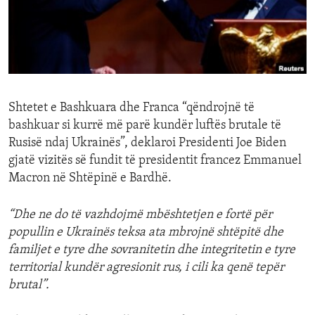
ENVIRONMENT AND HEALTH
IDEALS AND INSTITUTIONS
Shtetet e Bashkuara dhe Franca “qëndrojnë të
bashkuar si kurrë më parë kundër luftës brutale të
Rusisë ndaj Ukrainës”, deklaroi Presidenti Joe Biden
gjatë vizitës së fundit të presidentit francez Emmanuel
Macron në Shtëpinë e Bardhë.
“Dhe ne do të vazhdojmë mbështetjen e fortë për
popullin e Ukrainës teksa ata mbrojnë shtëpitë dhe
familjet e tyre dhe sovranitetin dhe integritetin e tyre
territorial kundër agresionit rus, i cili ka qenë tepër
brutal”.