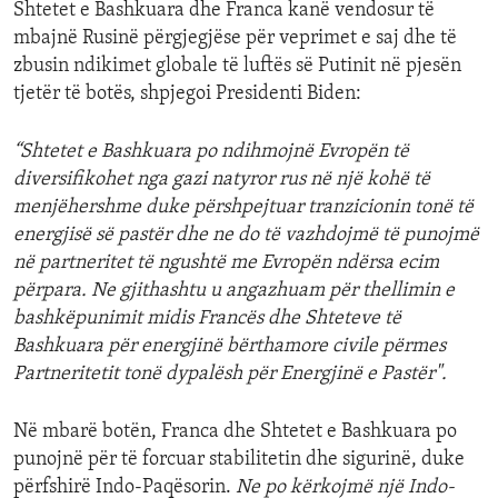
Shtetet e Bashkuara dhe Franca kanë vendosur të
mbajnë Rusinë përgjegjëse për veprimet e saj dhe të
zbusin ndikimet globale të luftës së Putinit në pjesën
tjetër të botës, shpjegoi Presidenti Biden:
“Shtetet e Bashkuara po ndihmojnë Evropën të
diversifikohet nga gazi natyror rus në një kohë të
menjëhershme duke përshpejtuar tranzicionin tonë të
energjisë së pastër dhe ne do të vazhdojmë të punojmë
në partneritet të ngushtë me Evropën ndërsa ecim
përpara. Ne gjithashtu u angazhuam për thellimin e
bashkëpunimit midis Francës dhe Shteteve të
Bashkuara për energjinë bërthamore civile përmes
Partneritetit tonë dypalësh për Energjinë e Pastër".
Në mbarë botën, Franca dhe Shtetet e Bashkuara po
punojnë për të forcuar stabilitetin dhe sigurinë, duke
përfshirë Indo-Paqësorin.
Ne po kërkojmë një Indo-