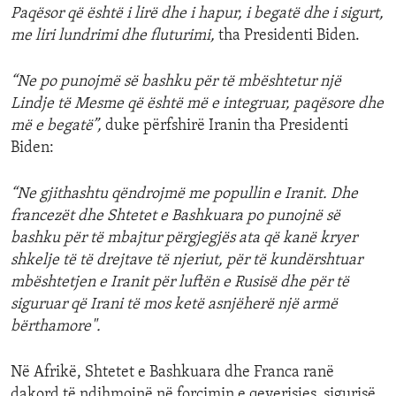
Paqësor që është i lirë dhe i hapur, i begatë dhe i sigurt,
me liri lundrimi dhe fluturimi,
tha Presidenti Biden.
“Ne po punojmë së bashku për të mbështetur një
Lindje të Mesme që është më e integruar, paqësore dhe
më e begatë”,
duke përfshirë Iranin tha Presidenti
Biden:
“Ne gjithashtu qëndrojmë me popullin e Iranit. Dhe
francezët dhe Shtetet e Bashkuara po punojnë së
bashku për të mbajtur përgjegjës ata që kanë kryer
shkelje të të drejtave të njeriut, për të kundërshtuar
mbështetjen e Iranit për luftën e Rusisë dhe për të
siguruar që Irani të mos ketë asnjëherë një armë
bërthamore".
Në Afrikë, Shtetet e Bashkuara dhe Franca ranë
dakord të ndihmojnë në forcimin e qeverisjes, sigurisë