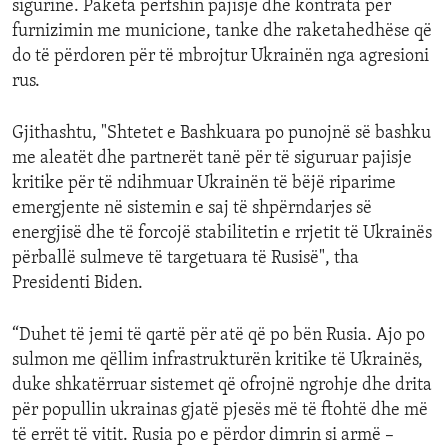
sigurinë. Paketa përfshin pajisje dhe kontrata për
furnizimin me municione, tanke dhe raketahedhëse që
do të përdoren për të mbrojtur Ukrainën nga agresioni
rus.
Gjithashtu, "Shtetet e Bashkuara po punojnë së bashku
me aleatët dhe partnerët tanë për të siguruar pajisje
kritike për të ndihmuar Ukrainën të bëjë riparime
emergjente në sistemin e saj të shpërndarjes së
energjisë dhe të forcojë stabilitetin e rrjetit të Ukrainës
përballë sulmeve të targetuara të Rusisë", tha
Presidenti Biden.
“Duhet të jemi të qartë për atë që po bën Rusia. Ajo po
sulmon me qëllim infrastrukturën kritike të Ukrainës,
duke shkatërruar sistemet që ofrojnë ngrohje dhe drita
për popullin ukrainas gjatë pjesës më të ftohtë dhe më
të errët të vitit. Rusia po e përdor dimrin si armë –