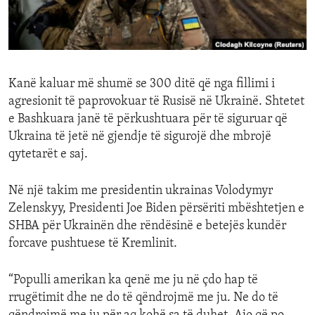
ENVIRONMENT AND HEALTH
IDEALS AND INSTITUTIONS
Kanë kaluar më shumë se 300 ditë që nga fillimi i
agresionit të paprovokuar të Rusisë në Ukrainë. Shtetet
e Bashkuara janë të përkushtuara për të siguruar që
Ukraina të jetë në gjendje të sigurojë dhe mbrojë
qytetarët e saj.
Në një takim me presidentin ukrainas Volodymyr
Zelenskyy, Presidenti Joe Biden përsëriti mbështetjen e
SHBA për Ukrainën dhe rëndësinë e betejës kundër
forcave pushtuese të Kremlinit.
“Populli amerikan ka qenë me ju në çdo hap të
rrugëtimit dhe ne do të qëndrojmë me ju. Ne do të