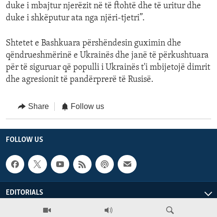
duke i mbajtur njerëzit në të ftohtë dhe të uritur dhe
duke i shkëputur ata nga njëri-tjetri”.
Shtetet e Bashkuara përshëndesin guximin dhe
qëndrueshmërinë e Ukrainës dhe janë të përkushtuara
për të siguruar që populli i Ukrainës t'i mbijetojë dimrit
dhe agresionit të pandërprerë të Rusisë.
Share
Follow us
FOLLOW US
EDITORIALS