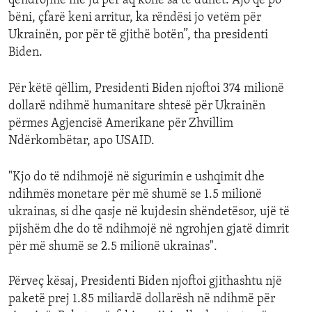
qëndrojmë me ju për aq kohë sa të duhet. Ajo që po
bëni, çfarë keni arritur, ka rëndësi jo vetëm për
Ukrainën, por për të gjithë botën”, tha presidenti
Biden.
Për këtë qëllim, Presidenti Biden njoftoi 374 milionë
dollarë ndihmë humanitare shtesë për Ukrainën
përmes Agjencisë Amerikane për Zhvillim
Ndërkombëtar, apo USAID.
"Kjo do të ndihmojë në sigurimin e ushqimit dhe
ndihmës monetare për më shumë se 1.5 milionë
ukrainas, si dhe qasje në kujdesin shëndetësor, ujë të
pijshëm dhe do të ndihmojë në ngrohjen gjatë dimrit
për më shumë se 2.5 milionë ukrainas".
Përveç kësaj, Presidenti Biden njoftoi gjithashtu një
paketë prej 1.85 miliardë dollarësh në ndihmë për