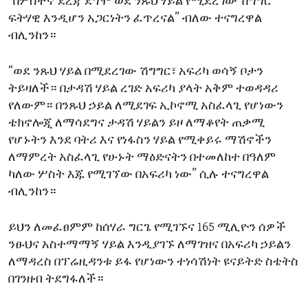
“በሦስተኛ ደረጃ ደግሞ ወደ ንጹህ ሃይል የሚደረገው ሽግግር
ፍትሃዊ እንዲሆን አጋርነትን ፈጥረናል” ብለው ተናግረዋል
ብሊንከን።
“ወደ ንጹህ ሃይል በሚደረገው ሽግግር፣ አፍሪካ ወሳኝ ቦታን
ትይዛለች። በታዳሽ ሃይል ረገድ አፍሪካ ያላት አቅም ተወዳዳሪ
የለውም። በንጹህ ኃይል ለሚደገፍ ኢኮኖሚ አስፈላጊ የሆነውን
ቴክኖሎጂ ለማሳደግና ታዳሽ ሃይልን ይዞ ለማቆየት ጠቃሚ
የሆኑትን እንደ ባትሪ እና የነፋስን ሃይል የሚቀይሩ ማሽኖችን
ለማምረት አስፈላጊ የሁኑት ማዕድናትን በተመለከተ በዓለም
ካለው ሦስት እጁ የሚገኘው በአፍሪካ ነው” ሲሉ ተናግረዋል
ብሊንከን።
ይህን ለመፈፀምም ከሰሃራ ግርጌ የሚገኙና 165 ሚሊዮን ሰዎች
ንፁህና አስተማማኝ ሃይል እንዲያገኙ ለማገዝና በአፍሪካ ኃይልን
ለማዳረስ በፕሬዚዳንቱ ይፋ የሆነውን ተነሳሽነት ዩናይትድ ስቴትስ
በገንዘብ ትደግፋለች።