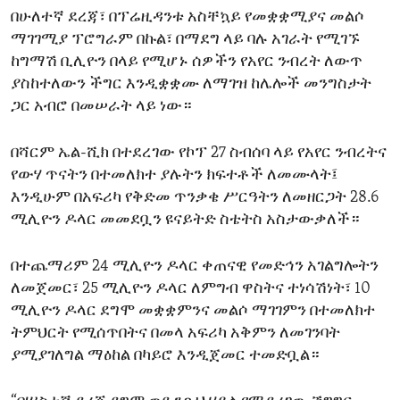
በሁለተኛ ደረጃ፣ በፕሬዚዳንቱ አስቸኳይ የመቋቋሚያና መልሶ
ማገገሚያ ፕሮግራም በኩል፣ በማደግ ላይ ባሉ አገራት የሚገኙ
ከግማሽ ቢሊዮን በላይ የሚሆኑ ሰዎችን የአየር ንብረት ለውጥ
ያስከተለውን ችግር እንዲቋቋሙ ለማገዝ ከሌሎች መንግስታት
ጋር አብሮ በመሠራት ላይ ነው።
በሻርም ኤል-ሺክ በተደረገው የኮፕ 27 ስብሰባ ላይ የአየር ንብረትና
የውሃ ጥናትን በተመለክተ ያሉትን ክፍተቶች ለመሙላት፤
እንዲሁም በአፍሪካ የቅድመ ጥንቃቄ ሥርዓትን ለመዘርጋት 28.6
ሚሊዮን ዶላር መመደቧን ዩናይትድ ስቴትስ አስታውቃለች።
በተጨማሪም 24 ሚሊዮን ዶላር ቀጠናዊ የመድኅን አገልግሎትን
ለመጀመር፣ 25 ሚሊዮን ዶላር ለምግብ ዋስትና ተነሳሽነት፣ 10
ሚሊዮን ዶላር ደግሞ መቋቋምንና መልሶ ማገገምን በተመለክተ
ትምህርት የሚሰጥበትና በመላ አፍሪካ አቅምን ለመገንባት
ያሚያገለግል ማዕከል በካይሮ እንዲጀመር ተመድቧል።