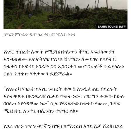
ENVIRONMENT AND HEALTH
IDEALS AND INSTITUTIONS
ሰሜን ምስራቅ ዲሞክራቲክ ሪፐብሊክ ኮንጎ
የአየር ንብረት ለውጥ የሚያስከትለውን ችግር አፍሪካውያን
እንዲቋቋሙ እና ፍትሃዊ የሃይል ሽግግርን ለመደገፍ ዩናይትድ
ስቴትስ ከአፍሪካ አገራት ጋር አጋርነትን መሥርታለች ሲል የዕለቱ
ርዕሰ-አንቀጽ ሃተታውን ይጀምራል።
“የአፍሪካ ሃገራት የአየር ንብረት ቀውስ እንዲፈጠር ያደረጉት
አስተዋጽኦ በአንጻራዊ ሲታይ ጥቂት ነው፣ ነገር ግን ቀውሱ ከሁሉ
በበለጠ እየጎዳቸው ነው” ሲሉ የዩናይትድ ስቴትስ የውጪ ጉዳይ
ሚኒስትር አንተኒ ብሊንከን ተናግረዋል።
የጋራ የሆኑ ዋና ጉዳዮችን ከግብ ለማድረስ እንደ አቻ ሸሪክ በጋራ