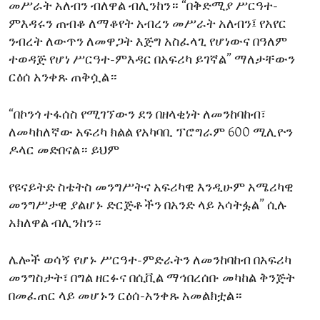
መሥራት አለብን ብለዋል ብሊንከን። “በቅድሚያ ሥርዓተ-
ምእዳሩን ጠብቆ ለማቆየት አብረን መሥራት አለብን፤ የአየር
ንብረት ለውጥን ለመዋጋት እጅግ አስፈላጊ የሆነውና በዓለም
ተወዳጅ የሆነ ሥርዓተ-ምእዳር በአፍሪካ ይገኛል” ማለታቸውን
ርዕሰ አንቀጹ ጠቅሷል።
“በኮንጎ ተፋሰስ የሚገኘውን ደን በዘላቂነት ለመንከባከብ፣
ለመካከለኛው አፍሪካ ክልል የአካባቢ ፕሮግራም 600 ሚሊዮን
ዶላር መድበናል። ይህም
የዩናይትድ ስቴትስ መንግሥትና አፍሪካዊ እንዲሁም አሜሪካዊ
መንግሥታዊ ያልሆኑ ድርጅቶችን በአንድ ላይ አሳትፏል” ሲሉ
አክለዋል ብሊንከን።
ሌሎች ወሳኝ የሆኑ ሥርዓተ-ምድራትን ለመንከባከብ በአፍሪካ
መንግስታት፣ በግል ዘርፉና በሲቪል ማኅበረሰቡ መካከል ቅንጅት
በመፈጠር ላይ መሆኑን ርዕሰ-አንቀጹ አመልክቷል።