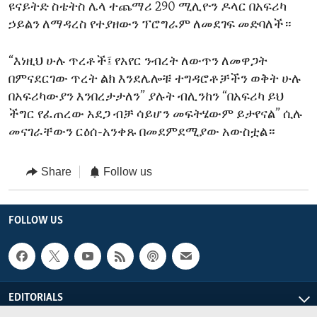
ዩናይትድ ስቴትስ ሌላ ተጨማሪ 290 ሚሊዮን ዶላር በአፍሪካ
ኃይልን ለማዳረስ የተያዘውን ፕሮግራም ለመደገፍ መድባለች።
“እነዚህ ሁሉ ጥረቶች፤ የአየር ንብረት ለውጥን ለመዋጋት
በምናደርገው ጥረት ልክ እንደሌሎቹ ተግዳሮቶቻችን ወቅት ሁሉ
በአፍሪካውያን እንበረታታለን” ያሉት ብሊንከን “በአፍሪካ ይህ
ችግር የፈጠረው አደጋ ብቻ ሳይሆን መፍትሄውም ይታየናል” ሲሉ
መናገራቸውን ርዕሰ-አንቀጹ በመደምደሚያው አውስቷል።
Share
Follow us
FOLLOW US
EDITORIALS