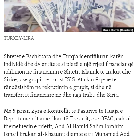
ENVIRONMENT AND HEALTH
IDEALS AND INSTITUTIONS
TURKEY-LIRA
Shtetet e Bashkuara dhe Turqia identifikuan katër
individë dhe dy entitete si pjesë e një rrjeti financiar që
ndihmon në financimin e Shtetit Islamik të Irakut dhe
Sirisë, ose grupit terrorist ISIS. Ata kanë qenë të
rëndësishëm në rekrutimin e grupit, si dhe në
transfertat financiare në dhe nga Iraku dhe Siria.
Më 5 janar, Zyra e Kontrollit të Pasurive të Huaja e
Departamentit amerikan të Thesarit, ose OFAC, caktoi
themeluesin e rrjetit, Abd Al Hamid Salim Ibrahim
Ismail Brukan al-Khatuni; djemtë e tij Muhamed Abd