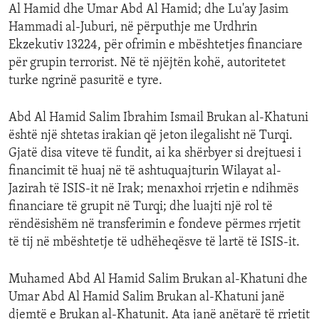
Al Hamid dhe Umar Abd Al Hamid; dhe Lu'ay Jasim
Hammadi al-Juburi, në përputhje me Urdhrin
Ekzekutiv 13224, për ofrimin e mbështetjes financiare
për grupin terrorist. Në të njëjtën kohë, autoritetet
turke ngrinë pasuritë e tyre.
Abd Al Hamid Salim Ibrahim Ismail Brukan al-Khatuni
është një shtetas irakian që jeton ilegalisht në Turqi.
Gjatë disa viteve të fundit, ai ka shërbyer si drejtuesi i
financimit të huaj në të ashtuquajturin Wilayat al-
Jazirah të ISIS-it në Irak; menaxhoi rrjetin e ndihmës
financiare të grupit në Turqi; dhe luajti një rol të
rëndësishëm në transferimin e fondeve përmes rrjetit
të tij në mbështetje të udhëheqësve të lartë të ISIS-it.
Muhamed Abd Al Hamid Salim Brukan al-Khatuni dhe
Umar Abd Al Hamid Salim Brukan al-Khatuni janë
djemtë e Brukan al-Khatunit. Ata janë anëtarë të rrjetit