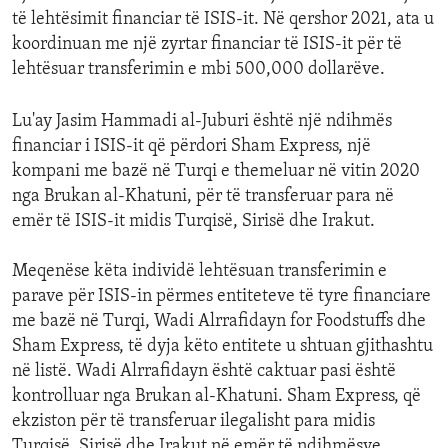
të lehtësimit financiar të ISIS-it. Në qershor 2021, ata u
koordinuan me një zyrtar financiar të ISIS-it për të
lehtësuar transferimin e mbi 500,000 dollarëve.
Lu'ay Jasim Hammadi al-Juburi është një ndihmës
financiar i ISIS-it që përdori Sham Express, një
kompani me bazë në Turqi e themeluar në vitin 2020
nga Brukan al-Khatuni, për të transferuar para në
emër të ISIS-it midis Turqisë, Sirisë dhe Irakut.
Meqenëse këta individë lehtësuan transferimin e
parave për ISIS-in përmes entiteteve të tyre financiare
me bazë në Turqi, Wadi Alrrafidayn for Foodstuffs dhe
Sham Express, të dyja këto entitete u shtuan gjithashtu
në listë. Wadi Alrrafidayn është caktuar pasi është
kontrolluar nga Brukan al-Khatuni. Sham Express, që
ekziston për të transferuar ilegalisht para midis
Turqisë, Sirisë dhe Irakut në emër të ndihmësve