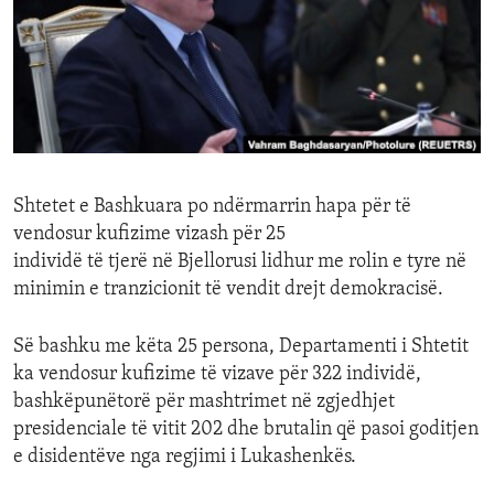
ENVIRONMENT AND HEALTH
IDEALS AND INSTITUTIONS
Shtetet e Bashkuara po ndërmarrin hapa për të
vendosur kufizime vizash për 25
individë të tjerë në Bjellorusi lidhur me rolin e tyre në
minimin e tranzicionit të vendit drejt demokracisë.
Së bashku me këta 25 persona, Departamenti i Shtetit
ka vendosur kufizime të vizave për 322 individë,
bashkëpunëtorë për mashtrimet në zgjedhjet
presidenciale të vitit 202 dhe brutalin që pasoi goditjen
e disidentëve nga regjimi i Lukashenkës.