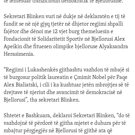
të lehtësuar tranzicionin demokratik të Bjellorusisë.
Sekretari Blinken vuri në dukje në deklaratën e tij të
fundit se në një gjyq tjetër në dhjetor regjimi shpalli
fajëtor dhe dënoi me 12 vjet burg themeluesin e
Fondacionit të Solidaritetit Sportiv në Bjellorusi Alex
Apeikin dhe fituesen olimpike bjelloruse Alyaksandra
Herasimenia.
“Regjimi i Lukashenkës gjithashtu vazhdon të mbajë si
të burgosur politik laureatin e Çmimit Nobel për Paqe
Alex Bialiatski, i cili i ka kushtuar jetën mbrojtjes së të
drejtave të njeriut dhe avancimit të demokracisë në
Bjellorusi”, tha sekretari Blinken.
Shtetet e Bashkuara, deklaroi Sekretari Blinken, “do të
vazhdojnë të përdorë të gjitha mjetet e duhura për të
mbajtur përgjegjës në Bjellorusi të gjithë ata që