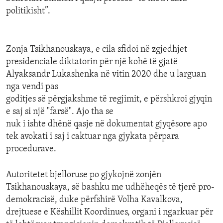
politikisht”.
Zonja Tsikhanouskaya, e cila sfidoi në zgjedhjet
presidenciale diktatorin për një kohë të gjatë
Alyaksandr Lukashenka në vitin 2020 dhe u larguan
nga vendi pas
goditjes së përgjakshme të regjimit, e përshkroi gjyqin
e saj si një "farsë". Ajo tha se
nuk i ishte dhënë qasje në dokumentat gjyqësore apo
tek avokati i saj i caktuar nga gjykata përpara
procedurave.
Autoritetet bjelloruse po gjykojnë zonjën
Tsikhanouskaya, së bashku me udhëheqës të tjerë pro-
demokracisë, duke përfshirë Volha Kavalkova,
drejtuese e Këshillit Koordinues, organi i ngarkuar për