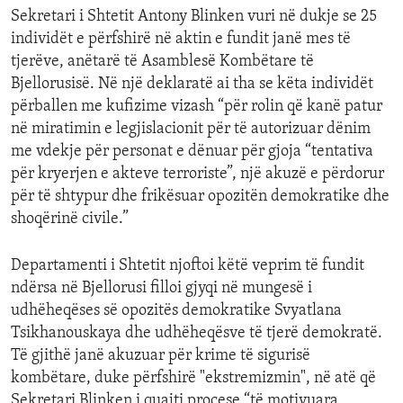
Sekretari i Shtetit Antony Blinken vuri në dukje se 25
individët e përfshirë në aktin e fundit janë mes të
tjerëve, anëtarë të Asamblesë Kombëtare të
Bjellorusisë. Në një deklaratë ai tha se këta individët
përballen me kufizime vizash “për rolin që kanë patur
në miratimin e legjislacionit për të autorizuar dënim
me vdekje për personat e dënuar për gjoja “tentativa
për kryerjen e akteve terroriste”, një akuzë e përdorur
për të shtypur dhe frikësuar opozitën demokratike dhe
shoqërinë civile.”
Departamenti i Shtetit njoftoi këtë veprim të fundit
ndërsa në Bjellorusi filloi gjyqi në mungesë i
udhëheqëses së opozitës demokratike Svyatlana
Tsikhanouskaya dhe udhëheqësve të tjerë demokratë.
Të gjithë janë akuzuar për krime të sigurisë
kombëtare, duke përfshirë "ekstremizmin", në atë që
Sekretari Blinken i quajti procese “të motivuara