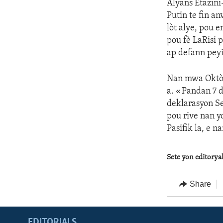
Alyans Etazini
Putin te fin a
lòt alye, pou 
pou fè LaRisi 
ap defann peyi
Nan mwa Oktòb
a. « Pandan 7 
deklarasyon Se
pou rive nan yo
Pasifik la, e n
Sete yon editorya
Share
EDITORIALS