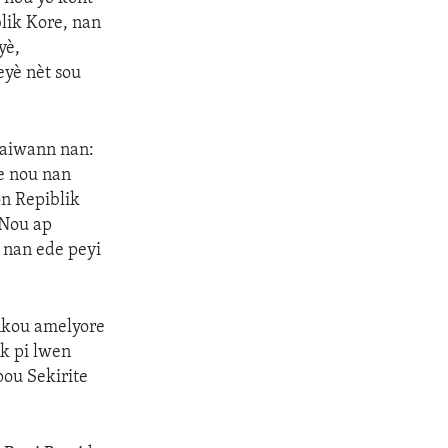
lik Kore, nan
yè,
eyè nèt sou
Taiwann nan:
te nou nan
on Repiblik
 Nou ap
k nan ede peyi
ankou amelyore
k pi lwen
pou Sekirite