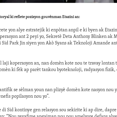
oryal ki reflete pozisyon gouvènman Etazini an:
ete yon alye estratejik ki enpòtan anpil e ki byen ak Etazin
perasyon ant 2 peyi yo, Sekretè Deta Anthony Blinken ak M
i Sid Park Jin siyen yon Akò Syans ak Teknoloji Amande ant
l laji koperasyon an, nan domèn kote nou te travay lontan 
mèn ki fèk ap parèt tankou byoteknoloji, radyasyon fizik, 
ntifik se sèlman youn nan plizyè domèn kote nasyon nou y
efis popilasyon nou yo”.
e di Sid kontinye gen relasyon sou sekirite ki ap dire, dapr
en: “Nou reyafime angajman nou pou amelyore defans alye