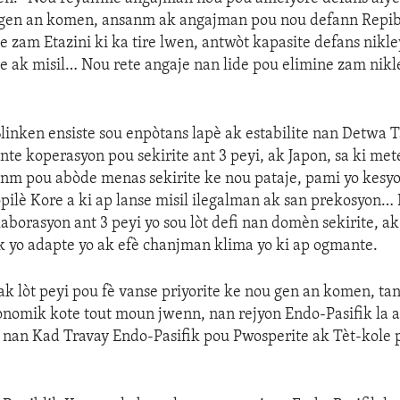
gen an komen, ansanm ak angajman pou nou defann Repib
te zam Etazini ki ka tire lwen, antwòt kapasite defans nikle
e ak misil… Nou rete angaje nan lide pou elimine zam nikl
linken ensiste sou enpòtans lapè ak estabilite nan Detwa 
te koperasyon pou sekirite ant 3 peyi, ak Japon, sa ki me
anm pou abòde menas sekirite ke nou pataje, pami yo kesy
ilè Kore a ki ap lanse misil ilegalman ak san prekosyon…
laborasyon ant 3 peyi yo sou lòt defi nan domèn sekirite, a
ik yo adapte yo ak efè chanjman klima yo ki ap ogmante.
ak lòt peyi pou fè vanse priyorite ke nou gen an komen, t
nomik kote tout moun jwenn, nan rejyon Endo-Pasifik la a
 nan Kad Travay Endo-Pasifik pou Pwosperite ak Tèt-kole 