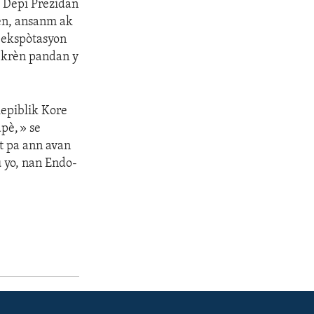
. Depi Prezidan
men, ansanm ak
u ekspòtasyon
 Ikrèn pandan y
epiblik Kore
pè, » se
t pa ann avan
u yo, nan Endo-