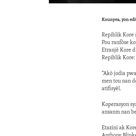
Kounyea, yon edit
Repiblik Kore r
Pou ranfòse ko
Etranjè Kore d
Repiblik Kore:
“Akò jodia pwa
men tou nan do
atifisyèl.
Koperasyon sya
ansanm nan ben
Etazini ak Kor
Anthony Blink