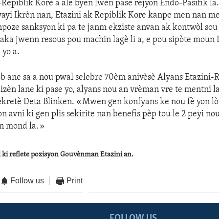
-Repiblik Kore a ale byen lwen pase rejyon Endo-Pasifik la
nvayi Ikrèn nan, Etazini ak Repiblik Kore kanpe men nan 
enpoze sanksyon ki pa te janm ekziste anvan ak kontwòl so
paka jwenn resous pou machin lagè li a, e pou sipòte moun
 yo a.
 ane sa a nou pwal selebre 70èm anivèsè Alyans Etazini-R
dizèn lane ki pase yo, alyans nou an vrèman vre te mentni la
kretè Deta Blinken. « Mwen gen konfyans ke nou fè yon lò
n avni ki gen plis sekirite nan benefis pèp tou le 2 peyi no
an mond la. »
l ki reflete pozisyon Gouvènman Etazini an.
Follow us
Print
FOLLOW US