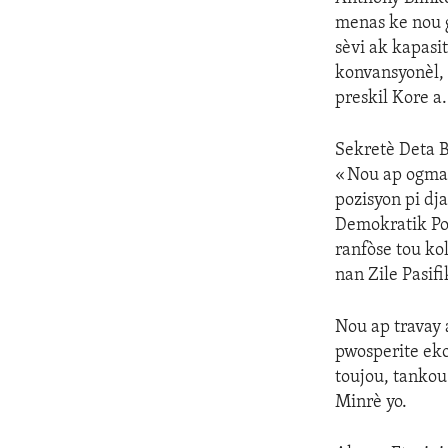
menas ke nou 
sèvi ak kapasi
konvansyonèl, 
preskil Kore a.
Sekretè Deta B
« Nou ap ogman
pozisyon pi dj
Demokratik Pop
ranfòse tou ko
nan Zile Pasif
Nou ap travay 
pwosperite eko
toujou, tankou
Minrè yo.