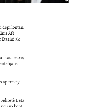
i depi lontan.
inis Afè
 Etazini ak
tankou lespas,
entelijans
o ap travay
e Sekretè Deta
 nou yo kont