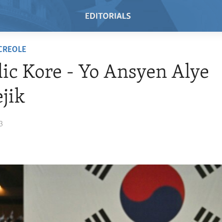
 CREOLE
ic Kore - Yo Ansyen Alye
ejik
3