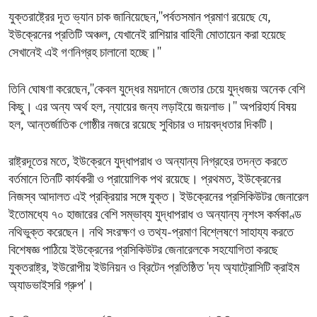
যুক্তরাষ্ট্রের
দূত ভ্যান চাক জানিয়েছেন,''পর্বতসমান প্রমাণ রয়েছে যে,
ইউক্রেনের প্রতিটি অঞ্চল, যেখানেই রাশিয়ার বাহিনী মোতায়েন করা হয়েছে
সেখানেই এই গণনিগ্রহ চালানো হচ্ছে।''
তিনি ঘোষণা করেছেন,''কেবল যুদ্ধের ময়দানে জেতার চেয়ে যুদ্ধজয় অনেক বেশি
কিছু। এর অন্য অর্থ হল, ন্যায়ের জন্য লড়াইয়ে জয়লাভ।'' অপরিহার্য বিষয়
হল, আন্তর্জাতিক গোষ্ঠীর নজরে রয়েছে সুবিচার ও দায়বদ্ধতার দিকটি।
রাষ্ট্রদূতের মতে, ইউক্রেনে যুদ্ধাপরাধ ও অন্যান্য নিগ্রহের তদন্ত করতে
বর্তমানে তিনটি কার্যকরী ও প্রায়োগিক পথ রয়েছে। প্রথমত, ইউক্রেনের
নিজস্ব আদালত এই প্রক্রিয়ার সঙ্গে যুক্ত। ইউক্রেনের প্রসিকিউটর জেনারেল
ইতোমধ্যে ৭০ হাজারের বেশি সম্ভাব্য যুদ্ধাপরাধ ও অন্যান্য নৃশংস কর্মকাণ্ড
নথিভুক্ত করেছেন। নথি সংরক্ষণ ও তথ্য-প্রমাণ বিশ্লেষণে সাহায্য করতে
বিশেষজ্ঞ পাঠিয়ে ইউক্রেনের প্রসিকিউটর জেনারেলকে সহযোগিতা করছে
যুক্তরাষ্ট্র, ইউরোপীয় ইউনিয়ন ও ব্রিটেন প্রতিষ্ঠিত 'দ্য অ্যাট্রোসিটি ক্রাইম
অ্যাডভাইসরি গ্রুপ'।