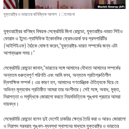
ENVIRONMENT AND HEALTH
যুক্তরাষ্ট্র ও ভারতের বানিজ্যিক আলাপ ।ালোচনা
IDEALS AND INSTITUTIONS
যুক্তরাষ্ট্রের বাণিজ্য বিষয়ক সেক্রেটারি জিনা রেমন্ডো, যুক্তরাষ্ট্র-ভারত সিইও
ফোরাম ও ইন্দো-প্যাসিফিক ইকোনমিক ফ্রেমওয়ার্ক ফর প্রসপারিটির
(আইপিইএফ) বৈঠকে ঘোষণা করেন,''যুক্তরাষ্ট্র-ভারত সম্পর্কের জন্য এটা
আশাব্যঞ্জক সময়।''
সেক্রেটারি রেমন্ডো জানান,''ভারতের সঙ্গে আমাদের যৌথতা আমাদের সম্পর্কের
অন্যতম গুরুত্বপূর্ণ পরিণতি এবং আমি বলব, অন্যতম প্রতিশ্রুতিশীল
দ্বিপাক্ষিক সম্পর্ক। এর কারণ হল, আমাদের গণতান্ত্রিক ঐতিহ্যকে ঘিরে যে
অভিন্ন মূল্যবোধ প্রতিষ্ঠিত আমরা তার অংশীদার। সেই সঙ্গে, অবাধ, মুক্ত,
নিরাপত্তা ও সমৃদ্ধিকে জোরালো করতে নিয়মভিত্তিক শৃঙ্খলা প্রচারে আমরা
দায়বদ্ধ।
সেক্রেটারি রেমন্ডো বলেন দুই দেশেই চাকরির ক্ষেত্র তৈরি করা ও আরও জোরালো
ও নিরাপদ সরবরাহ শৃঙ্খল-ব্যবস্থা স্থাপনের মাধ্যমে যুক্তরাষ্ট্র ও ভারতের