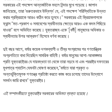
সরকারের এই পদক্ষেপ আন্তর্জাতিক মহলে নিন্দার মুখে পড়েছে। জাপান
জানিয়েছে, তারা 'গুরুতরভাবে উদ্বিগ্ন' যে, এই পদক্ষেপ 'পরিস্থিতিকে উন্নত
করার প্রক্রিয়াকে আরও কঠিন করে তুলবে।'' সরকারের এই ক্রিয়াকলাপকে
ফ্রান্স ''মত-প্রকাশ ও সমাবেশের স্বাধীনতার ক্ষেত্রে আরও এক কদম পিছিয়ে
যাওয়া'' বলে অভিহিত করেছে। যুক্তরাজ্য একে '[বর্মী] মানুষদের অধিকার ও
স্বাধীনতার উপর আক্রমণ' হিসেবে বর্ণনা করেছে।
দুই বছর আগে, বর্মার কয়েক দশকব্যাপী ও তীব্র সংগ্রামের পর গণতান্ত্রিক
অগ্রগতিতে বাধা দিয়েছিল সামরিক বাহিনী। বর্মার মানুষের আশা-আকাঙ্ক্ষার
প্রতি যুক্তরাষ্ট্রের যে দায়বদ্ধতা তা থেকে তারা নড়বে না এবং পররাষ্ট্র দফতরের
মুখপাত্র প্যাটেল যেমনটা ঘোষণা করেছেন,''বর্মাতে যারা প্রকৃত ও
অন্তর্ভুক্তিমূলক গণতন্ত্র প্রতিষ্ঠা করতে কাজ করে চলেছে তাদের উদ্যোগে
সমর্থন জারি রাখবে'' যুক্তরাষ্ট্র।
এই সম্পাদকীয়তে যুক্তরাষ্ট্র সরকারের অভিমত ব্যক্ত হয়েছে।