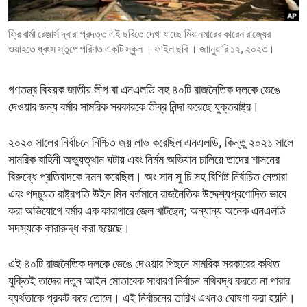
ENVIRONMENT AND HEALTH
ফ্রি বার্মা রেঞ্জার্স দ্বারা প্রদত্ত এই ছবিতে দেখা যাচ্ছে মিয়ানমারের কারেন রাজ্যের
IDEALS AND INSTITUTIONS
ওয়াহতে ধ্বংস স্তুপে পরিণত একটি স্কুল । ফাইল ছবি । জাানুয়ারি ১২, ২০২৩।
গণতন্ত্র বিষয়ক জাতীয় লীগ বা এনএলডি সহ ৪০টি রাজনৈতিক দলকে ভেঙে
দেওয়ার জন্য বর্মার সামরিক সরকারকে তীব্র নিন্দা করেছে যুক্তরাষ্ট্র।
২০২০ সালের নির্বাচনে নিশ্চিত জয় লাভ করেছিল এনএলডি, কিন্তু ২০২১ সালে
সামরিক বাহিনী অভ্যুত্থান ঘটায় এবং নির্মম অভিযান চালিয়ে তাদের শাসনের
বিরুদ্ধে প্রতিবাদকে দমন করেছিল। অং সান সু চি সহ বিশিষ্ট নির্বাচিত নেতারা
এবং পদচ্যুত রাষ্ট্রপতি উইন মিন বর্তমানে রাজনৈতিক উদ্দেশ্যপ্রণোদিত ভাবে
করা অভিযোগে বর্মার এক কারাগারে জেল খাটছেন; অন্যান্য অনেক এনএলডি
সদস্যকে কারারুদ্ধ করা হয়েছে।
এই ৪০টি রাজনৈতিক দলকে ভেঙে দেওয়ার পিছনে সামরিক সরকারের কথিত
যুক্তিই তাদের নতুন আইন মোতাবেক সাধারণ নির্বাচন নথিবদ্ধ করতে না পারার
ব্যর্থতাকে প্রকট করে তোলে। এই নির্বাচনের তারিখ এখনও ঘোষণা করা হয়নি।