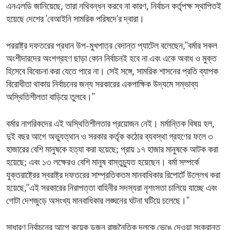
এনএলডি জানিয়েছে, তারা নথিবন্ধন করবে না কারণ, নির্বাচন কর্তৃপক্ষ স্থাপিতই
হয়েছে দেশের 'বেআইনি সামরিক পরিষদে'র দ্বারা।
পররাষ্ট্র দফতরের প্রধান উপ-মুখপাত্র বেদান্ত প্যাটেল বলেছেন,''বর্মার সকল
অংশীদারদের অংশগ্রহণ ছাড়া কোন নির্বাচনই হবে না এবং একে অবাধ ও মুক্ত
হিসেবে বিবেচনা করা যেতে পারে না। সেই সঙ্গে, সামরিক শাসনের প্রতি ব্যাপক
বিরোধীতা থাকায় নির্বাচনের জন্য সরকারের একপাক্ষিক উদ্যমে সম্ভাব্য
অস্থিতিশীলতা বাড়িয়ে তুলবে।''
বর্মার নাগরিকদের এই অস্থিতিশীলতার প্রয়োজন নেই। মর্মান্তিক বিষয় হল,
দুই বছর আগে অভ্যুত্থান ও সরকার কর্তৃক কঠোর ব্যবস্থা গ্রহণের ফলে ৩
হাজারের বেশি মানুষকে হত্যা করা হয়েছে; প্রায় ১৭ হাজার মানুষকে আটক করা
হয়েছে; এবং ১৩ লক্ষেরও বেশি মানুষ বাস্তুচ্যুত হয়েছেন। বর্মা সম্পর্কে
যুক্তরাষ্ট্রের স্বরাষ্ট্র দফতরের সাম্প্রতিকতম মানবাধিকার রিপোর্টে উল্লেখ করা
হয়েছে,''এই সরকারের নিরাপত্তা বাহিনীর সদস্যরা নৃশংসতা চালিয়ে যাচ্ছে এবং
গোটা দেশজুড়ে অসংখ্য মানবাধিকার লঙ্ঘনের ঘটনা ঘটিয়ে চলেছে।''
সাধারণ নির্বাচনের আগে কয়েক ডজন রাজনৈতিক দলকে ভেঙে দেওয়া সংক্রান্ত