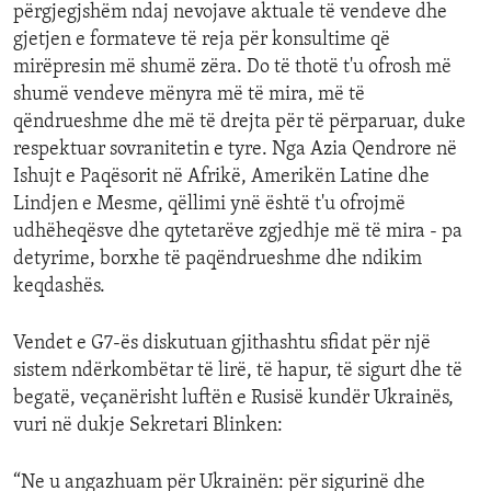
përgjegjshëm ndaj nevojave aktuale të vendeve dhe
gjetjen e formateve të reja për konsultime që
mirëpresin më shumë zëra. Do të thotë t'u ofrosh më
shumë vendeve mënyra më të mira, më të
qëndrueshme dhe më të drejta për të përparuar, duke
respektuar sovranitetin e tyre. Nga Azia Qendrore në
Ishujt e Paqësorit në Afrikë, Amerikën Latine dhe
Lindjen e Mesme, qëllimi ynë është t'u ofrojmë
udhëheqësve dhe qytetarëve zgjedhje më të mira - pa
detyrime, borxhe të paqëndrueshme dhe ndikim
keqdashës.
Vendet e G7-ës diskutuan gjithashtu sfidat për një
sistem ndërkombëtar të lirë, të hapur, të sigurt dhe të
begatë, veçanërisht luftën e Rusisë kundër Ukrainës,
vuri në dukje Sekretari Blinken:
“Ne u angazhuam për Ukrainën: për sigurinë dhe