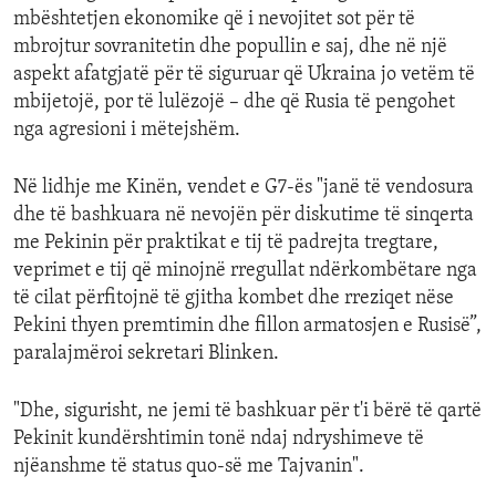
mbështetjen ekonomike që i nevojitet sot për të
mbrojtur sovranitetin dhe popullin e saj, dhe në një
aspekt afatgjatë për të siguruar që Ukraina jo vetëm të
mbijetojë, por të lulëzojë – dhe që Rusia të pengohet
nga agresioni i mëtejshëm.
Në lidhje me Kinën, vendet e G7-ës "janë të vendosura
dhe të bashkuara në nevojën për diskutime të sinqerta
me Pekinin për praktikat e tij të padrejta tregtare,
veprimet e tij që minojnë rregullat ndërkombëtare nga
të cilat përfitojnë të gjitha kombet dhe rreziqet nëse
Pekini thyen premtimin dhe fillon armatosjen e Rusisë”,
paralajmëroi sekretari Blinken.
"Dhe, sigurisht, ne jemi të bashkuar për t'i bërë të qartë
Pekinit kundërshtimin tonë ndaj ndryshimeve të
njëanshme të status quo-së me Tajvanin".