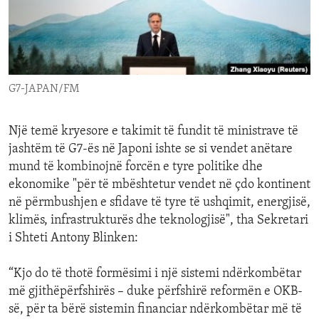
ENVIRONMENT AND HEALTH
IDEALS AND INSTITUTIONS
G7-JAPAN/FM
Një temë kryesore e takimit të fundit të ministrave të
jashtëm të G7-ës në Japoni ishte se si vendet anëtare
mund të kombinojnë forcën e tyre politike dhe
ekonomike "për të mbështetur vendet në çdo kontinent
në përmbushjen e sfidave të tyre të ushqimit, energjisë,
klimës, infrastrukturës dhe teknologjisë", tha Sekretari
i Shteti Antony Blinken:
“Kjo do të thotë formësimi i një sistemi ndërkombëtar
më gjithëpërfshirës – duke përfshirë reformën e OKB-
së, për ta bërë sistemin financiar ndërkombëtar më të