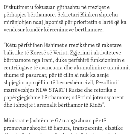
Diskutimet u fokusuan gjithashtu në rreziqet e
përhapjes bërthamore. Sekretari Blinken shprehu
mirënjohjen ndaj Japonisë për prioritetin e lartë që ka
vendosur kundër kërcënimeve bërthamore:
“Këtu përfshihen lëshimet e rrezikshme të raketave
balistike të Koresë së Veriut; Zgjerimi i aktiviteteve
bërthamore nga Irani, duke përfshirë funksionimin e
centrifugave të avancuara dhe akumulimin e uraniumit
shumë të pasuruar, për të cilin ai nuk ka asnjë
shpjegim apo qëllim të besueshëm civil; Pezullimi i
marrëveshjes NEW START i Rusisë dhe retorika e
papërgjegjshme bërthamore; ndërtimi jotransparent
dhe i shpejtë i arsenalit bërthamor të Kinës”.
Ministrat e Jashtëm të G7 u angazhuan për të
promovuar shoqëri të hapura, transparente, elastike