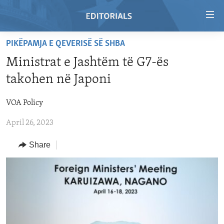
Accessibility
links
Skip
PIKËPAMJA E QEVERISË SË SHBA
to
HOME
Ministrat e Jashtëm të G7-ës
main
VIDEO
content
takohen në Japoni
RADIO
Skip
to
VOA Policy
REGIONS
main
April 26, 2023
TOPICS
AFRICA
Navigation
Skip
ARCHIVE
AMERICAS
HUMAN RIGHTS
Share
to
ABOUT US
ASIA
SECURITY AND DEFENSE
Search
EUROPE
AID AND DEVELOPMENT
FOLLOW US
MIDDLE EAST
DEMOCRACY AND GOVERNANCE
ECONOMY AND TRADE