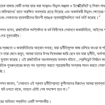
হাজার কোটি ডলার ব্যয় করা সত্ত্বেও বিদ্যুৎ মন্ত্রক ও ইলেক্ট্রিসিটে দু লিবান সা
াফিয়াদের’ হাতে অরক্ষিত অবস্থায় ছেড়ে দিয়েছে এবং অকার্যকরী বিদ্যুৎ ক্ষেত্রের ব
বং লেবাননের ব্যবসায়ীদের বিদেশী ব্যাঙ্ক অ্যাকাউন্টগুলিতে অর্থ ভর্তি করেছে।“
েলসন বলেন, রাজনৈতিক সংশ্লিষ্টতা বা ধর্ম নির্বিশেষে লেবাননে জবাবদিহিতা, আইনের 
েয় যুক্তরাষ্ট্র :
র স্বচ্ছতা ও জবাবদিহিতার আহ্বান শুনছে; যারা দুর্নীতিমূলক কাজ চালিয়ে যাওয়া বা পরিব
 তারা জেনে রাখুন, আমরা তাদের উপর নিষেধাজ্ঞা জারি রেখে যাব যারা দুর্নীতি, অর্থপ
মুনাফা করেছে। এই রাজনৈতিক অচলাবস্থার অবসান ঘটাতে , প্রেসিডেন্ট নির্বাচন
নৈতিক পুনরুদ্ধারের জন্য পথ প্রশস্ত করতে প্রয়োজনীয় সংস্কার সাধন করতে লেব
্ছি।
েলসন জানান, “লেবাননে এই প্রথম দুর্নীতিগ্রস্ত কুশীলবদের বিরুদ্ধে আমরা ব্যবস্থা 
ণ্ড যদি চলতে থাকে, তাহলে এটাই শেষ পদক্ষেপ হবে না।“
রকারের অভিমত সম্বলিত একটি সম্পাদকীয়।