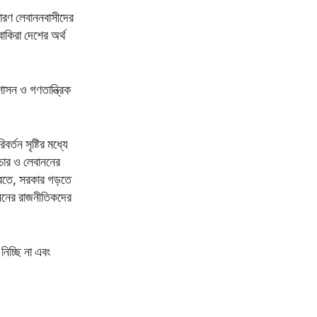
ধারণ লেবাননবাসীদের
াকিরা দেশের অর্থ
শাসন ও গণতান্ত্রিক
র্তন সৃষ্টির মধ্যে
াচার ও লেবাননের
 করতে, সরকার গড়তে
াননের রাজনীতিকদের
নিচ্ছি না এবং