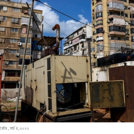
েটর , মার্চ ৪,২০২২