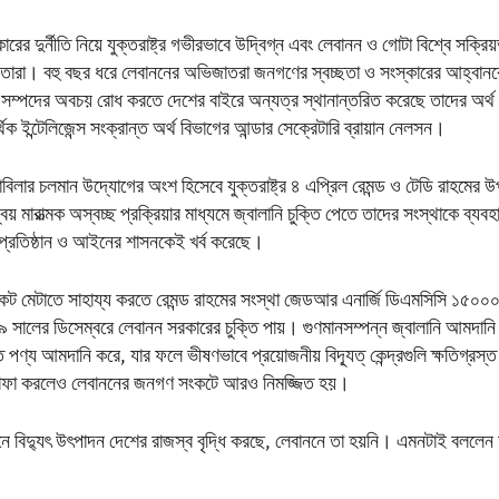
ের দুর্নীতি নিয়ে যুক্তরাষ্ট্র গভীরভাবে উদ্বিগ্ন এবং লেবানন ও গোটা বিশ্বে সক্রিয়ভ
 তারা। বহু বছর ধরে লেবাননের অভিজাতরা জনগণের স্বচ্ছতা ও সংস্কারের আহ্বান
সম্পদের অবচয় রোধ করতে দেশের বাইরে অন্যত্র স্থানান্তরিত করেছে তাদের অর্থ।
থিক ইন্টেলিজেন্স সংক্রান্ত অর্থ বিভাগের আন্ডার সেক্রেটারি ব্রায়ান নেলসন।
কাবিলার চলমান উদ্যোগের অংশ হিসেবে যুক্তরাষ্ট্র ৪ এপ্রিল রেমন্ড ও টেডি রাহমের উপ
য় মারাত্মক অস্বচ্ছ প্রক্রিয়ার মাধ্যমে জ্বালানি চুক্তি পেতে তাদের সংস্থাকে ব্যব
ক প্রতিষ্ঠান ও আইনের শাসনকেই খর্ব করেছে।
ংকট মেটাতে সাহায্য করতে রেমন্ড রাহমের সংস্থা জেডআর এনার্জি ডিএমসিসি ১৫০০০
ালের ডিসেম্বরে লেবানন সরকারের চুক্তি পায়। গুণমানসম্পন্ন জ্বালানি আমদানি 
ত পণ্য আমদানি করে, যার ফলে ভীষণভাবে প্রয়োজনীয় বিদ্যূত্ কেন্দ্রগুলি ক্ষতিগ্রস্
ুনাফা করলেও লেবাননের জনগণ সংকটে আরও নিমজ্জিত হয়।
ে বিদ্যুৎ উৎপাদন দেশের রাজস্ব বৃদ্ধি করছে, লেবাননে তা হয়নি। এমনটাই বললেন আ