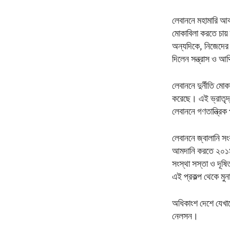
লেবাননে মহামারি আকার
মোকাবিলা করতে চায়
অন্যদিকে, নিজেদের 
দিলেন সন্ত্রাস ও আর্
লেবাননে দুর্নীতি মো
করেছে। এই ভ্রাতৃদ্ব
লেবাননে গণতান্ত্রি
লেবাননে জ্বালানি স
আমদানি করতে ২০১৯ স
সংস্থা সস্তা ও দূষি
এই প্রকল্প থেকে ম
অধিকাংশ দেশে যেখান
নেলসন।