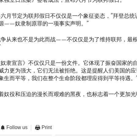
家独立日法案》签署成法，宣布六月节为联邦假日。
将六月节定为联邦假日不仅仅是一个象征姿态，”拜登总统
源——奴隶制原罪的一项事实声明。”
战争从来也不是为此而战——不仅仅是为了维持联邦，最
”
放奴隶宣言》不仅仅只是一份文件。它体现了振奋国家的
威力更为强大，它们无法被拒绝。这是提醒人们美国的应
象生而平等，我们在整个生命阶段都理应得到平等待遇。
着奴役和压迫的漫长而艰难的黑夜，也标志着一个更加光
Follow us
Print