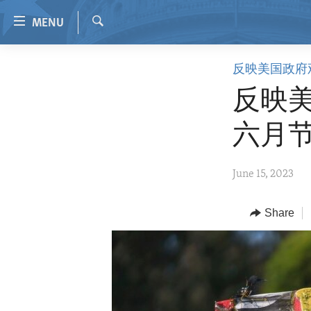
Accessibility
MENU
links
Search
Skip
HOME
反映美国政府
to
VIDEO
main
反映美
content
RADIO
Skip
六月
REGIONS
to
main
TOPICS
AFRICA
June 15, 2023
Navigation
ARCHIVE
AMERICAS
HUMAN RIGHTS
Skip
to
ABOUT US
Share
ASIA
SECURITY AND DEFENSE
Search
EUROPE
AID AND DEVELOPMENT
MIDDLE EAST
DEMOCRACY AND GOVERNANCE
ECONOMY AND TRADE