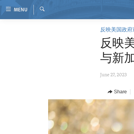
Accessibility
MENU
links
Search
Skip
HOME
反映美国政府
to
VIDEO
main
反映
content
RADIO
Skip
与新
REGIONS
to
main
TOPICS
AFRICA
June 27, 2023
Navigation
ARCHIVE
AMERICAS
HUMAN RIGHTS
Skip
to
ABOUT US
Share
ASIA
SECURITY AND DEFENSE
Search
EUROPE
AID AND DEVELOPMENT
MIDDLE EAST
DEMOCRACY AND GOVERNANCE
ECONOMY AND TRADE