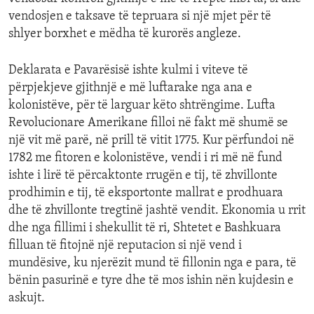
vendosjen e taksave të tepruara si një mjet për të
shlyer borxhet e mëdha të kurorës angleze.
Deklarata e Pavarësisë ishte kulmi i viteve të
përpjekjeve gjithnjë e më luftarake nga ana e
kolonistëve, për të larguar këto shtrëngime. Lufta
Revolucionare Amerikane filloi në fakt më shumë se
një vit më parë, në prill të vitit 1775. Kur përfundoi në
1782 me fitoren e kolonistëve, vendi i ri më në fund
ishte i lirë të përcaktonte rrugën e tij, të zhvillonte
prodhimin e tij, të eksportonte mallrat e prodhuara
dhe të zhvillonte tregtinë jashtë vendit. Ekonomia u rrit
dhe nga fillimi i shekullit të ri, Shtetet e Bashkuara
filluan të fitojnë një reputacion si një vend i
mundësive, ku njerëzit mund të fillonin nga e para, të
bënin pasurinë e tyre dhe të mos ishin nën kujdesin e
askujt.