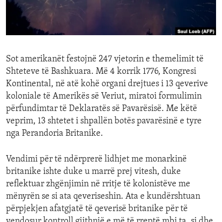
ENVIRONMENT AND HEALTH
IDEALS AND INSTITUTIONS
Sot amerikanët festojnë 247 vjetorin e themelimit të
Shteteve të Bashkuara. Më 4 korrik 1776, Kongresi
Kontinental, në atë kohë organi drejtues i 13 qeverive
koloniale të Amerikës së Veriut, miratoi formulimin
përfundimtar të Deklaratës së Pavarësisë. Me këtë
veprim, 13 shtetet i shpallën botës pavarësinë e tyre
nga Perandoria Britanike.
Vendimi për të ndërprerë lidhjet me monarkinë
britanike ishte duke u marrë prej vitesh, duke
reflektuar zhgënjimin në rritje të kolonistëve me
mënyrën se si ata qeveriseshin. Ata e kundërshtuan
përpjekjen afatgjatë të qeverisë britanike për të
vendosur kontroll gjithnjë e më të rreptë mbi ta, si dhe