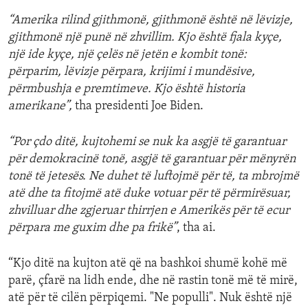
“Amerika rilind gjithmonë, gjithmonë është në lëvizje,
gjithmonë një punë në zhvillim. Kjo është fjala kyçe,
një ide kyçe, një çelës në jetën e kombit tonë:
përparim, lëvizje përpara, krijimi i mundësive,
përmbushja e premtimeve. Kjo është historia
amerikane”,
tha presidenti Joe Biden.
“Por çdo ditë, kujtohemi se nuk ka asgjë të garantuar
për demokracinë tonë, asgjë të garantuar për mënyrën
tonë të jetesës. Ne duhet të luftojmë për të, ta mbrojmë
atë dhe ta fitojmë atë duke votuar për të përmirësuar,
zhvilluar dhe zgjeruar thirrjen e Amerikës për të ecur
përpara me guxim dhe pa frikë”
, tha ai.
“Kjo ditë na kujton atë që na bashkoi shumë kohë më
parë, çfarë na lidh ende, dhe në rastin tonë më të mirë,
atë për të cilën përpiqemi. "Ne populli". Nuk është një