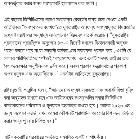
অন্তর্ভুক্ত করার জন্য প্রস্তাবটি হালনাগাদ করা হয়নি।
এই বছরের জিসিটিএসের গ্রহণ সংক্রান্ত রেকর্ডের জন্য জমা দেওয়া একটি
অতিরিক্ত "অবস্থানের ব্যাখ্যা"তে যুক্তরাষ্ট্র অন্যান্য সমস্যাযুক্ত বিষয়গুলির
মধ্যে ইসরাইলের অন্যায্য সমালোচনার বিরুদ্ধে সতর্ক করেছে। "যুক্তরাষ্ট্র
প্রস্তাবের প্রারম্ভিক অনুচ্ছেদ ৪৩-এ বিদেশী দখলের বিভাজনকারী অনুষঙ্গ
গ্রহণ করতে পারে না যা সন্ত্রাসী কর্মকাণ্ডের ন্যায্যতা প্রদান করে ; এগুলি যে
কোনও পরিস্থিতিতে স্পষ্টতই অগ্রহণযোগ্য, এবং একটি সদস্য রাষ্ট্রের তার
বৈধ আত্মরক্ষার অনুশীলনকে দুর্বল করে। সকল প্রকার সন্ত্রাসবাদের প্রকাশ
অপরাধমূলক এবং অযৌক্তিক।" এমনটাই জানিয়েছে যুক্তরাষ্ট্র।
রাষ্ট্রদূত ডি লরেন্টিস বলেন, “আমাদের অবশ্যই স্বচ্ছতা এবং জবাবদিহিতা বৃদ্ধি
করা অব্যাহত রাখতে হবে এবং জাতিসংঘের সংস্থাগুলির দ্বারা জিসিটিএস
বাস্তবায়নের পর্যবেক্ষণ ও মূল্যায়ন অব্যাহত রাখতে হবে। আমরা ২০২৬-এর
জন্য অপেক্ষা করছি, যখন আমরা কৌশলটি প্রাথমিক গ্রহণের বিশ বছর চিহ্নিত
করার জন্য পুনরায় মিলিত হব।"
এটি যুক্তরাষ্ট্র সরকারের অভিমত সম্বলিত একটি সম্পাদকীয়।