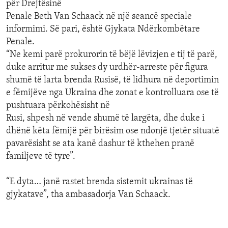
për Drejtësinë
Penale Beth Van Schaack në një seancë speciale
informimi. Së pari, është Gjykata Ndërkombëtare
Penale.
“Ne kemi parë prokurorin të bëjë lëvizjen e tij të parë,
duke arritur me sukses dy urdhër-arreste për figura
shumë të larta brenda Rusisë, të lidhura në deportimin
e fëmijëve nga Ukraina dhe zonat e kontrolluara ose të
pushtuara përkohësisht në
Rusi, shpesh në vende shumë të largëta, dhe duke i
dhënë këta fëmijë për birësim ose ndonjë tjetër situatë
pavarësisht se ata kanë dashur të kthehen pranë
familjeve të tyre”.
“E dyta… janë rastet brenda sistemit ukrainas të
gjykatave”, tha ambasadorja Van Schaack.