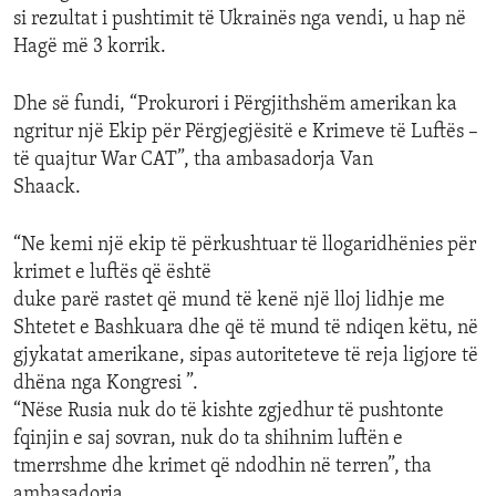
si rezultat i pushtimit të Ukrainës nga vendi, u hap në
Hagë më 3 korrik.
Dhe së fundi, “Prokurori i Përgjithshëm amerikan ka
ngritur një Ekip për Përgjegjësitë e Krimeve të Luftës –
të quajtur War CAT”, tha ambasadorja Van
Shaack.
“Ne kemi një ekip të përkushtuar të llogaridhënies për
krimet e luftës që është
duke parë rastet që mund të kenë një lloj lidhje me
Shtetet e Bashkuara dhe që të mund të ndiqen këtu, në
gjykatat amerikane, sipas autoriteteve të reja ligjore të
dhëna nga Kongresi ”.
“Nëse Rusia nuk do të kishte zgjedhur të pushtonte
fqinjin e saj sovran, nuk do ta shihnim luftën e
tmerrshme dhe krimet që ndodhin në terren”, tha
ambasadorja