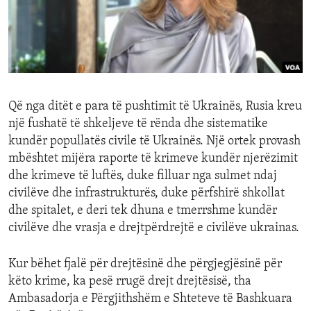
ENVIRONMENT AND HEALTH
IDEALS AND INSTITUTIONS
Që nga ditët e para të pushtimit të Ukrainës, Rusia kreu
një fushatë të shkeljeve të rënda dhe sistematike
kundër popullatës civile të Ukrainës. Një ortek provash
mbështet mijëra raporte të krimeve kundër njerëzimit
dhe krimeve të luftës, duke filluar nga sulmet ndaj
civilëve dhe infrastrukturës, duke përfshirë shkollat
dhe spitalet, e deri tek dhuna e tmerrshme kundër
civilëve dhe vrasja e drejtpërdrejtë e civilëve ukrainas.
Kur bëhet fjalë për drejtësinë dhe përgjegjësinë për
këto krime, ka pesë rrugë drejt drejtësisë, tha
Ambasadorja e Përgjithshëm e Shteteve të Bashkuara