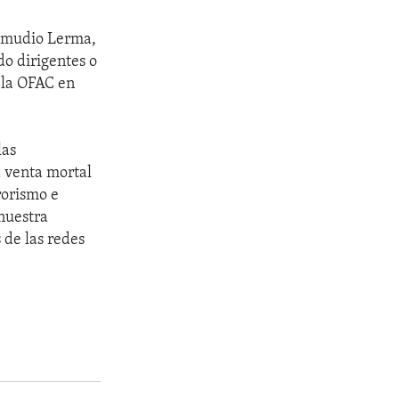
Zamudio Lerma,
o dirigentes o
 la OFAC en
las
a venta mortal
rorismo e
nuestra
 de las redes