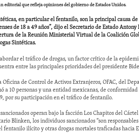
n editorial que refleja opiniones del gobierno de Estados Unidos.
téticas, en particular el fentanilo, son la principal causa d
enses de 18 a 49 años”, dijo el Secretario de Estado Antony
ertura de la Reunión Ministerial Virtual de la Coalición Glo
ogas Sintéticas.
abordar el tráfico de drogas, un factor crítico de la epidem
uentra entre las principales prioridades del presidente Bid
 la Oficina de Control de Activos Extranjeros, OFAC, del De
nó a 10 personas y una entidad mexicanas, de conformidad
, por su participación en el tráfico de fentanilo.
 sancionados operan bajo la facción Los Chapitos del Cártel
tario Blinken, los individuos sancionados “son responsables
el fentanilo ilícito y otras drogas mortales traficadas hacia 