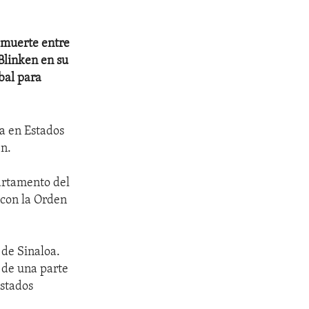
e muerte entre
 Blinken en su
bal para
ia en Estados
en.
partamento del
 con la Orden
 de Sinaloa.
 de una parte
Estados