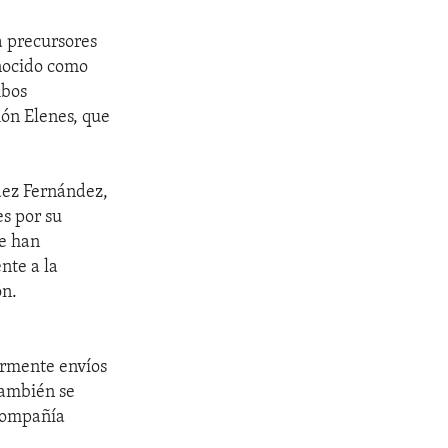
 precursores
nocido como
mbos
món Elenes, que
dez Fernández,
s por su
ue han
nte a la
ón.
armente envíos
También se
 Compañía