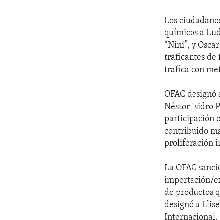
Los ciudadano
químicos a Lu
“Nini”, y Osc
traficantes de 
trafica con me
OFAC designó a
Néstor Isidro 
participación 
contribuido ma
proliferación i
La OFAC sancio
importación/ex
de productos q
designó a Elis
Internacional.