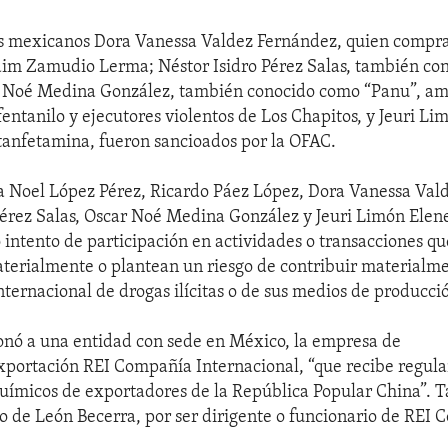
s mexicanos Dora Vanessa Valdez Fernández, quien compra
dim Zamudio Lerma; Néstor Isidro Pérez Salas, también co
ar Noé Medina González, también conocido como “Panu”, a
fentanilo y ejecutores violentos de Los Chapitos, y Jeuri Li
tanfetamina, fueron sancioados por la OFAC.
 Noel López Pérez, Ricardo Páez López, Dora Vanessa Val
Pérez Salas, Oscar Noé Medina González y Jeuri Limón Elene
o intento de participación en actividades o transacciones q
terialmente o plantean un riesgo de contribuir materialme
nternacional de drogas ilícitas o de sus medios de producci
nó a una entidad con sede en México, la empresa de
portación REI Compañía Internacional, “que recibe regul
uímicos de exportadores de la República Popular China”. 
eo de León Becerra, por ser dirigente o funcionario de REI