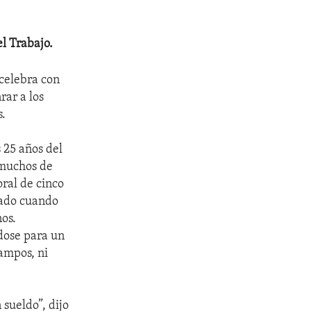
l Trabajo.
 celebra con
rar a los
s.
 25 años del
 muchos de
ral de cinco
rado cuando
os.
dose para un
campos, ni
sueldo”, dijo