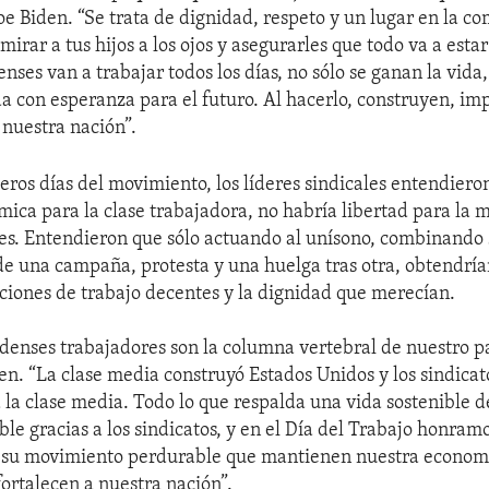
Joe Biden. “Se trata de dignidad, respeto y un lugar en la c
mirar a tus hijos a los ojos y asegurarles que todo va a est
nses van a trabajar todos los días, no sólo se ganan la vida,
a con esperanza para el futuro. Al hacerlo, construyen, im
 nuestra nación”.
eros días del movimiento, los líderes sindicales entendiero
mica para la clase trabajadora, no habría libertad para la m
s. Entendieron que sólo actuando al unísono, combinando 
 de una campaña, protesta y una huelga tras otra, obtendrían
diciones de trabajo decentes y la dignidad que merecían.
denses trabajadores son la columna vertebral de nuestro paí
en. “La clase media construyó Estados Unidos y los sindicat
 la clase media. Todo lo que respalda una vida sostenible de
le gracias a los sindicatos, y en el Día del Trabajo honramo
y su movimiento perdurable que mantienen nuestra econom
ortalecen a nuestra nación”.