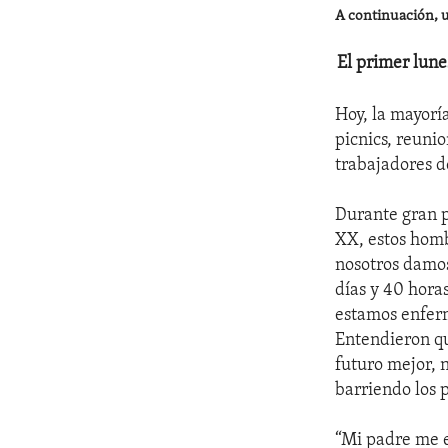
A continuación, un
El primer lune
Hoy, la mayoría
picnics, reunio
trabajadores d
Durante gran p
XX, estos hom
nosotros damos
días y 40 hora
estamos enferm
Entendieron qu
futuro mejor, 
barriendo los p
“Mi padre me e