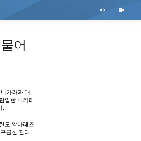
 물어
 니카라과 대
 탄압한 니카라
다.
롤란도 알바레즈
 구금한 관리