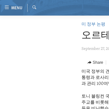
Accessibility
MENU
links
Search
Skip
HOME
미 정부 논평
to
VIDEO
main
오르테
content
RADIO
Skip
REGIONS
September 27, 2
to
main
TOPICS
AFRICA
Navigation
Share
ARCHIVE
AMERICAS
HUMAN RIGHTS
Skip
미국 정부의 
to
ABOUT US
ASIA
SECURITY AND DEFENSE
통령과 로사리
Search
EUROPE
AID AND DEVELOPMENT
과 관리 100
MIDDLE EAST
DEMOCRACY AND GOVERNANCE
토니 블링컨 
ECONOMY AND TRADE
주교를 비롯해
들을 비난했습