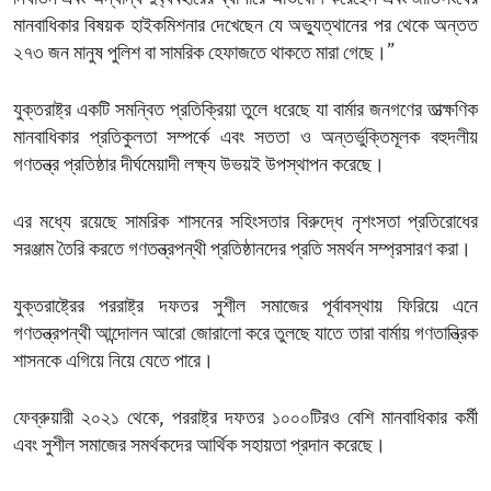
মানবাধিকার বিষয়ক হাইকমিশনার দেখেছেন যে অভ্যুত্থানের পর থেকে অন্তত
২৭৩ জন মানুষ পুলিশ বা সামরিক হেফাজতে থাকতে মারা গেছে।”
যুক্তরাষ্ট্র একটি সমন্বিত প্রতিক্রিয়া তুলে ধরেছে যা বার্মার জনগণের তাত্ক্ষণিক
মানবাধিকার প্রতিকুলতা সম্পর্কে এবং সততা ও অন্তর্ভুক্তিমূলক বহুদলীয়
গণতন্ত্র প্রতিষ্ঠার দীর্ঘমেয়াদী লক্ষ্য উভয়ই উপস্থাপন করেছে।
এর মধ্যে রয়েছে সামরিক শাসনের সহিংসতার বিরুদ্ধে নৃশংসতা প্রতিরোধের
সরঞ্জাম তৈরি করতে গণতন্ত্রপন্থী প্রতিষ্ঠানদের প্রতি সমর্থন সম্প্রসারণ করা।
যুক্তরাষ্ট্রের পররাষ্ট্র দফতর সুশীল সমাজের পূর্বাবস্থায় ফিরিয়ে এনে
গণতন্ত্রপন্থী আন্দোলন আরো জোরালো করে তুলছে যাতে তারা বার্মায় গণতান্ত্রিক
শাসনকে এগিয়ে নিয়ে যেতে পারে।
ফেব্রুয়ারী ২০২১ থেকে, পররাষ্ট্র দফতর ১০০০টিরও বেশি মানবাধিকার কর্মী
এবং সুশীল সমাজের সমর্থকদের আর্থিক সহায়তা প্রদান করেছে।