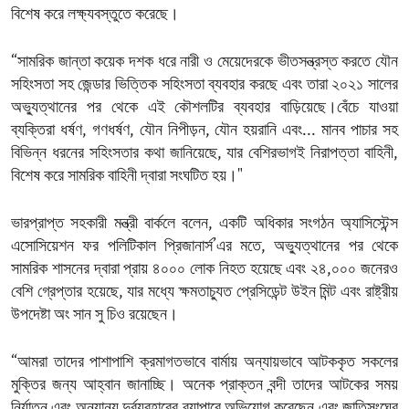
বিশেষ করে লক্ষ্যবস্তুতে করেছে।
“সামরিক জান্তা কয়েক দশক ধরে নারী ও মেয়েদেরকে ভীতসন্ত্রস্ত করতে যৌন
সহিংসতা সহ জেন্ডার ভিত্তিক সহিংসতা ব্যবহার করছে এবং তারা ২০২১ সালের
অভ্যুত্থানের পর থেকে এই কৌশলটির ব্যবহার বাড়িয়েছে।বেঁচে যাওয়া
ব্যক্তিরা ধর্ষণ, গণধর্ষণ, যৌন নিপীড়ন, যৌন হয়রানি এবং... মানব পাচার সহ
বিভিন্ন ধরনের সহিংসতার কথা জানিয়েছে, যার বেশিরভাগই নিরাপত্তা বাহিনী,
বিশেষ করে সামরিক বাহিনী দ্বারা সংঘটিত হয়।"
ভারপ্রাপ্ত সহকারী মন্ত্রী বার্কলে বলেন, একটি অধিকার সংগঠন অ্যাসিস্টেন্স
এসোসিয়েশন ফর পলিটিকাল প্রিজানার্স’এর মতে, অভ্যুত্থানের পর থেকে
সামরিক শাসনের দ্বারা প্রায় ৪০০০ লোক নিহত হয়েছে এবং ২৪,০০০ জনেরও
বেশি গ্রেপ্তার হয়েছে, যার মধ্যে ক্ষমতাচ্যুত প্রেসিডেন্ট উইন মিন্ট এবং রাষ্ট্রীয়
উপদেষ্টা অং সান সু চিও রয়েছেন।
“আমরা তাদের পাশাপাশি ক্রমাগতভাবে বার্মায় অন্যায়ভাবে আটককৃত সকলের
মুক্তির জন্য আহ্বান জানাচ্ছি। অনেক প্রাক্তন বন্দী তাদের আটকের সময়
নির্যাতন এবং অন্যান্য দুর্ব্যবহারের ব্যাপারে অভিযোগ করেছেন এবং জাতিসংঘের