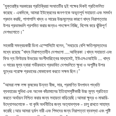
"যুক্তরাষ্ট্র সরকারের প্রতিক্রিয়া সংঘাতটির দুই পক্ষের দিকই প্রতিফলিত
করেছে - একদিকে, আমরা ইউক্রেনের জনগণকে অভূতপূর্ব সহায়তা এবং সমর্থন
প্রদান করছি, পাশাপাশি খাদ্য ও সারের উচ্চমূল্যের কারণে খাদ্য নিরাপত্তার
উপর প্রভাবগুলি প্রশমিত করার জন্যও পদক্ষেপ নিচ্ছি, বিশেষ করে ঝুঁকিপূর্ণ
দেশগুলোতে।"
সহকারী সমন্বয়কারী‌ ডিনা এস্পোসিটো বলেন, "সবচেয়ে বেশি ক্ষতিগ্রস্তদের
মধ্যে রয়েছে “খাদ্য নিরাপত্তাহীন দেশগুলো ....আফ্রিকা ।খাদ্য সহায়তা এবং
ফিড দ্য ফিউচার উভয়ের অংশীদারিত্বের মাধ্যমেই, ইউএসএআইডি ... খাদ্য
ও সারের মূল্য দ্বারা গভীরভাবে প্রভাবিত দেশগুলিতে ক্ষুধা ও অপুষ্টির উপর
যুদ্ধের পরোক্ষ প্রভাবের মোকাবেলা করতে সক্ষম ছিল।"
“আমরা লক্ষ লক্ষ কৃষকের উন্নত বীজ, সার, প্রমাণিত উৎপাদন পদ্ধতি
ব্যবহারের সুবিধা এবং অনেক কাঁচামালের ইতিহাসসৃষ্টিকারী উচ্চ মূল্য প্রতিহত
করতে অর্থায়ন নিশ্চিত করার জন্য সহায়তা বাড়িয়েছি।আমরা ক্ষুদ্র ও মাঝারি-
উদ্যোগগুলোকে – যা কৃষি অর্থনীতির জন্য অত্যাবশ্যক – চালু রাখতে সাহায্য
করেছি।আর আমরা দুর্বল নারী এবং শিশুদের জন্য নিরাপত্তা ব্যবস্থা এবং পুষ্টি