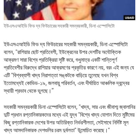
ENVIRONMENT AND HEALTH
IDEALS AND INSTITUTIONS
ইউএসএআইডি ফিড দ্য ফিউচারের সহকারী সমন্বয়কারী, ডিনা এস্পোসিটো
ইউএসএআইডি ফিড দ্য ফিউচারের সহকারী সমন্বয়কারী, ডিনা এস্পোসিটো
বলেন, "রাশিয়ার ছোট প্রতিবেশী, ইউক্রেনের উপর দেশটির অযৌক্তিক
আক্রমণ সারা বিশ্বে প্রতিক্রিয়া সৃষ্টি করে, শুধুমাত্র একটি শান্তিপূর্ণ
প্রতিবেশীর বিরুদ্ধে রাশিয়ার আক্রমণের প্রকৃতির কারণে নয়, বরং এই জন্য যে
এটি "বিশ্বব্যাপী খাদ্য নিরাপত্তা সঙ্কটকে বাড়িয়ে তুলেছে যখন বিশ্ব
ইতোমধ্যেই কোভিড-১৯, জলবায়ু পরিবর্তন, এবং দীর্ঘায়িত আঞ্চলিক দ্বন্দ্বের
স্থায়ী প্রভাব থেকে ভুগছে।”
সহকারী সমন্বয়কারী‌ ডিনা এস্পোসিটো বলেন, "খাদ্য, সার এবং জীবাশ্ম জ্বালানির
দুটি প্রধান রপ্তানিকারকদের মধ্যে এই যুদ্ধ "বিশ্বে খাদ্য যোগান দিতে মুষ্টিমেয়
কিছু রপ্তানিকারক দেশের উপর অতিরিক্ত নির্ভরশীলতা, সেইসাথে নির্দিষ্ট মূল
খাদ্য আমদানিকারক দেশগুলির চরম দুর্বলতা" উন্মোচিত করেছে।"