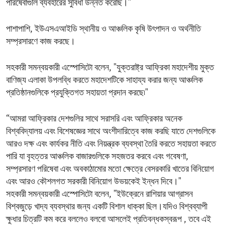
পরিষেবাগুলি ব্যবহারের সুবিধা উন্নত করেছি।"
পাশাপাশি, ইউএসএআইডি স্থানীয় ও আঞ্চলিক কৃষি উৎপাদন ও অর্থনীতি
সম্প্রসারণে কাজ করছে।
সহকারী সমন্বয়কারী এস্পোসিটো বলেন, "যুক্তরাষ্ট্র আফ্রিকা মহাদেশীয় মুক্ত
বাণিজ্য এলাকা উপলব্ধি করতে মহাদেশটিকে সাহায্য করার জন্য আঞ্চলিক
প্রতিষ্ঠানগুলিকে প্রযুক্তিগত সহায়তা প্রদান করছে৷"
“আমরা আফ্রিকার দেশগুলির সাথে সরাসরি এবং আফ্রিকার অনেক
বিশ্ববিদ্যালয় এবং বিশেষজ্ঞের সাথে অংশীদারিত্বে কাজ করছি যাতে দেশগুলিকে
আরও দক্ষ এবং কার্যকর নীতি এবং নিয়ন্ত্রক ব্যবস্থা তৈরি করতে সহায়তা করতে
পারি যা বৃহত্তর আঞ্চলিক বাজারগুলিকে সহজতর করবে এবং গবেষণা,
সম্প্রসারণ পরিষেবা এবং অবকাঠামোর মতো ক্ষেত্রে বেসরকারি খাতের বিনিয়োগ
এবং আরও কৌশলগত সরকারী বিনিয়োগ উভয়কেই ইন্ধন দিবে।"
সহকারী সমন্বয়কারী এস্পোসিটো বলেন, "ইউক্রেনে রাশিয়ার আগ্রাসন
বিশ্বজুড়ে খাদ্য ব্যবস্থার জন্য একটি বিশাল ধাক্কা ছিল।যদিও বিশ্বব্যাপী
ক্ষুধার চিত্রটি কম করে বললেও বলবো আসলেই প্রতিবন্ধকস্বরূপ , তবে এই