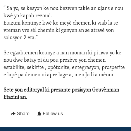
“ Sa yo, se kesyon ke nou bezwen takle an ujans e nou
kwè yo kapab rezoud.
Etazuni kontinye kwè ke meyè chemen ki viab la se
vreman vre sèl chemin ki genyen an se atravè yon
solusyon 2 eta.”
Se egzaktemen kounye a nan moman ki pi nwa yo ke
nou dwe batay pi du pou prezève yon chemen
estabilite, sekirite , opòtunite, entegrasyon, prosperite
e lapè pa demen ni apre lage a, men Jodi a mènm.
Sete yon editoryal ki prezante pozisyon Gouvènman
Etazini an.
Share
Follow us