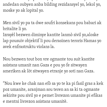
andedan oubyen anba bilding rezidansyel yo, lekol yo,
moske yo ak lopital yo.
Men sivil yo pa ta dwe soufri konsekans pou babari ak
britalite li yo.
Izrayèl bezwen diminye kantite lanmò sivil yo,aloske
lap pousuiv objektif li pou derasinen teroris Hamas yo
avek enfrastruktu violans la.
Nou bezwen tout bon vre ogmante tou suit kantite
asistans umanit nan Gaza e pou yo fe sitwayen
ameriken ak lòt sitwayen etranje yo soti nan Gaza.
“Nou kwe ke chak nan efò sa yo te ka pi fasil gras a kek
poz umanite, aranjman sou teren an sa ki ta ogmante
sekirite pou sivil yo e pemet livrezon umanite pi efikas
e mentni livrezon asistans umanitè.