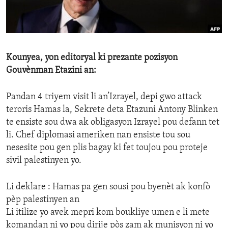
ENVIRONMENT AND HEALTH
IDEALS AND INSTITUTIONS
Kounyea, yon editoryal ki prezante pozisyon
Gouvènman Etazini an:
Pandan 4 triyem visit li an’Izrayel, depi gwo attack
teroris Hamas la, Sekrete deta Etazuni Antony Blinken
te ensiste sou dwa ak obligasyon Izrayel pou defann tet
li. Chef diplomasi ameriken nan ensiste tou sou
nesesite pou gen plis bagay ki fet toujou pou proteje
sivil palestinyen yo.
Li deklare : Hamas pa gen sousi pou byenèt ak konfò
pèp palestinyen an
Li itilize yo avek mepri kom boukliye umen e li mete
komandan ni yo pou dirije pòs zam ak munisyon ni yo