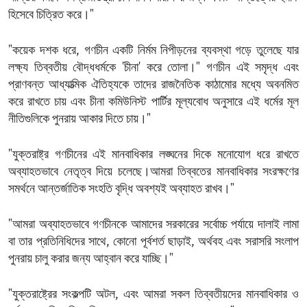
হিসেবে চিত্রিত করে।"
"কয়েক দশক ধরে, গণচীন একটি নির্মম নিপীড়নের ব্যবস্থা গড়ে তুলেছে যার
লক্ষ্য তিব্বতীয় বৌদ্ধধর্মকে 'চীনা' করে তোলা।" গণচীন এই সমৃদ্ধ এবং
প্রাণবন্ত আধ্যাত্মিক ঐতিহ্যকে তাদের রাজনৈতিক কাঠামোর মধ্যে অবনমিত
করে রাখতে চায় এবং চীনা কমিউনিস্ট পার্টির মূল্যবোধ অনুসারে এই ধর্মের মূল
নীতিগুলিকে পুনরায় আকার দিতে চায়।"
"যুক্তরাষ্ট্র গণচীনের এই মানবাধিকার লঙ্ঘনের দিকে মনোযোগ ধরে রাখতে
অব্যাহতভাবে নেতৃত্ব দিয়ে চলেছে।আমরা তিব্বতের মানবাধিকার সংরক্ষণের
সমর্থনে আন্তর্জাতিক সংহতি বৃদ্ধি অবশ্যই অব্যাহত রাখব।"
"আমরা অব্যাহতভাবে গণচীনকে আমাদের সরকারের সর্বোচ্চ পর্যায়ে দালাই লামা
বা তার প্রতিনিধিদের সাথে, কোনো পূর্বশর্ত ছাড়াই, অর্থবহ এবং সরাসরি সংলাপ
পুনরায় চালু করার জন্য আহ্বান করে যাচ্ছি।"
"যুক্তরাষ্ট্রের সংকল্পটি অটল, এবং আমরা সকল তিব্বতীয়দের মানবাধিকার ও