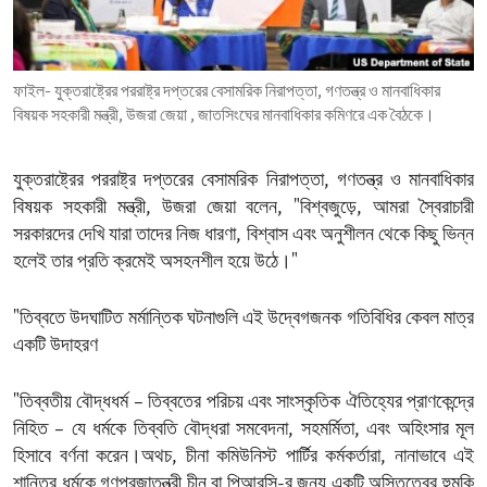
ENVIRONMENT AND HEALTH
IDEALS AND INSTITUTIONS
ফাইল- যুক্তরাষ্ট্রের পররাষ্ট্র দপ্তরের বেসামরিক নিরাপত্তা, গণতন্ত্র ও মানবাধিকার
বিষয়ক সহকারী মন্ত্রী, উজরা জেয়া , জাতসিংঘের মানবাধিকার কমিণরে এক বৈঠকে।
যুক্তরাষ্ট্রের পররাষ্ট্র দপ্তরের বেসামরিক নিরাপত্তা, গণতন্ত্র ও মানবাধিকার
বিষয়ক সহকারী মন্ত্রী, উজরা জেয়া বলেন, "বিশ্বজুড়ে, আমরা স্বৈরাচারী
সরকারদের দেখি যারা তাদের নিজ ধারণা, বিশ্বাস এবং অনুশীলন থেকে কিছু ভিন্ন
হলেই তার প্রতি ক্রমেই অসহনশীল হয়ে উঠে।"
"তিব্বতে উদঘাটিত মর্মান্তিক ঘটনাগুলি এই উদ্বেগজনক গতিবিধির কেবল মাত্র
একটি উদাহরণ
"তিব্বতীয় বৌদ্ধধর্ম – তিব্বতের পরিচয় এবং সাংস্কৃতিক ঐতিহ্যের প্রাণকেন্দ্রে
নিহিত – যে ধর্মকে তিব্বতি বৌদ্ধরা সমবেদনা, সহমর্মিতা, এবং অহিংসার মূল
হিসাবে বর্ণনা করেন।অথচ, চীনা কমিউনিস্ট পার্টির কর্মকর্তারা, নানাভাবে এই
শান্তির ধর্মকে গণপ্রজাতন্ত্রী চীন বা পিআরসি-র জন্য একটি অস্তিত্বের হুমকি